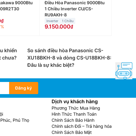
gakawa 9000Btu
Điều Hòa Panasonic 9000Btu
C09R2T30
1 Chiều Inverter CU/CS-
RU9AKH-8
0
Inverter
1 Chiều
9.150.000
7%
ều khiển
So sánh điều hòa Panasonic CS-
t chưa?
XU18BKH-8 và dòng CS-U18BKH-8:
Đâu là sự khác biệt?
Đăng ký
Dịch vụ khách hàng
Phương Thức Mua Hàng
ội
Hình Thức Thanh Toán
Phúc, Phú Thọ
Chính Sách Bảo Hành
Chính sách Đổi – Trả hàng hóa
Chính Sách Bảo Mật