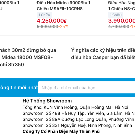
9000Btu 1
Điều Hòa Midea 9000Btu 1
Điều Hòa Na
U
Chiều MSAFII-10CRN8
1 Chiều NS-
1 Chiều
1 Chiều
4.250.000
3.990.00
5.690.000
-25%
4.790.000
-1
hách 30m2 đừng bỏ qua
Ý nghĩa các ký hiệu trên đi
a Midea 18000 MSFQB-
điều hòa Casper bạn đã biế
chỉ 8tr350
ông tin mới nhất
Hệ Thống Showroom
Tổng Kho: KCN Vĩnh Hoàng, Quận Hoàng Mai, Hà Nội
Showroom: Số 488 Hà Huy Tập, Yên Viên, Gia Lâm, Hà N
Showroom: Số 89A Đường Lạc Long Quân, Phường Vĩnh 
Showroom: Số 331 Nguyễn Huệ, Ninh Phong, Ninh Bình
Công Ty Cổ Phần Điện Máy Thiên Phú