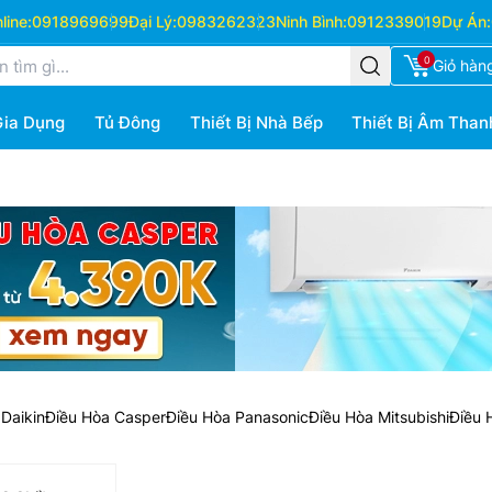
ine:
0918969699
Đại Lý:
0983262323
Ninh Bình:
0912339019
Dự Án:
0
Giỏ hàn
Gia Dụng
Tủ Đông
Thiết Bị Nhà Bếp
Thiết Bị Âm Than
Daikin
Điều Hòa Casper
Điều Hòa Panasonic
Điều Hòa Mitsubishi
Điều 