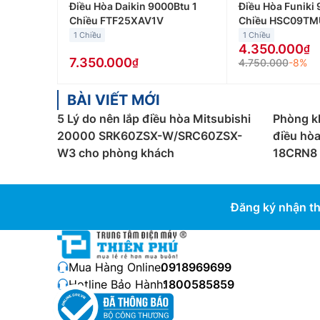
Điều Hòa Daikin 9000Btu 1
Điều Hòa Funiki 
Chiều FTF25XAV1V
Chiều HSC09TM
1 Chiều
1 Chiều
4.350.000
7.350.000
4.750.000
-8%
BÀI VIẾT MỚI
5 Lý do nên lắp điều hòa Mitsubishi
Phòng k
20000 SRK60ZSX-W/SRC60ZSX-
điều hò
W3 cho phòng khách
18CRN8 
Đăng ký nhận th
Mua Hàng Online:
0918969699
Hotline Bảo Hành:
1800585859