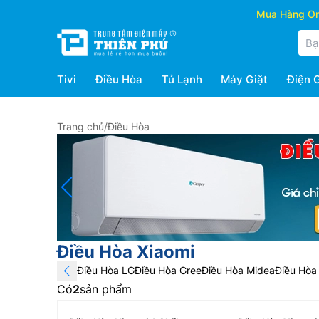
Mua Hàng Onl
Tivi
Điều Hòa
Tủ Lạnh
Máy Giặt
Điện 
Trang chủ
/
Điều Hòa
Điều Hòa Xiaomi
Điều Hòa LG
Điều Hòa Gree
Điều Hòa Midea
Điều Hòa 
Có
2
sản phẩm