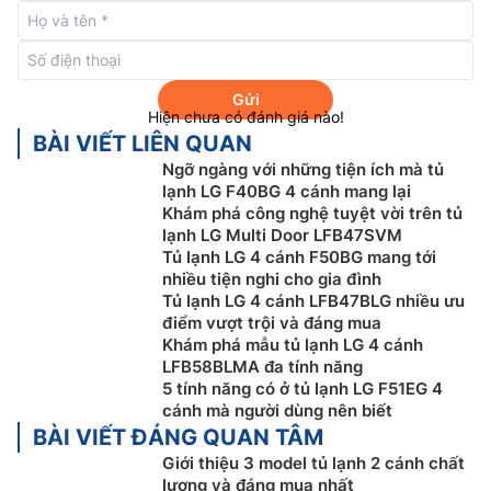
bị hệ thống làm lạnh đa chiều mang hơi lạnh lan tỏa
nhanh chóng và đồng đều đến mọi vị trí bên trong tủ
lạnh từ đó bảo quản thực phẩm được tối ưu hơn.
Gửi
Hiện chưa có đánh giá nào!
BÀI VIẾT LIÊN QUAN
Ngỡ ngàng với những tiện ích mà tủ
lạnh LG F40BG 4 cánh mang lại
Khám phá công nghệ tuyệt vời trên tủ
lạnh LG Multi Door LFB47SVM
Tủ lạnh LG 4 cánh F50BG mang tới
nhiều tiện nghi cho gia đình
Tủ lạnh LG 4 cánh LFB47BLG nhiều ưu
điểm vượt trội và đáng mua
Khám phá mẫu tủ lạnh LG 4 cánh
LFB58BLMA đa tính năng
5 tính năng có ở tủ lạnh LG F51EG 4
Kháng khuẩn, khử mùi với bộ lọc than hoạt
cánh mà người dùng nên biết
tính
BÀI VIẾT ĐÁNG QUAN TÂM
Giới thiệu 3 model tủ lạnh 2 cánh chất
Tủ lạnh
LG side by side 519 lít GR-B256BL được trang
lượng và đáng mua nhất