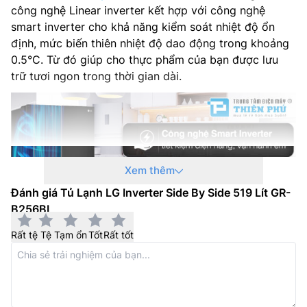
công nghệ Linear inverter kết hợp với công nghệ
Xuất xứ: Trung Quốc
smart inverter cho khả năng kiểm soát nhiệt độ ổn
định, mức biến thiên nhiệt độ dao động trong khoảng
0.5°C. Từ đó giúp cho thực phẩm của bạn được lưu
trữ tươi ngon trong thời gian dài.
Xem thêm
Đánh giá Tủ Lạnh LG Inverter Side By Side 519 Lít GR-
B256BL
Rất tệ
Tệ
Tạm ổn
Tốt
Rất tốt
Công nghệ làm lạnh đa chiều
Tủ lạnh LG
inverter 519 lít GR-B256BL này được trang