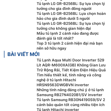
bị bộ lọc than hoạt tính có tác dụng khử mùi tanh thịt
Tủ lạnh LG GR-B256BL: Sự lựa chọn lý
cá, giữ cho không gian tủ không bị ám mùi và tươi
tưởng cho gia đình đông người
mát. Ngoài ra bộ lọc giữ cho thực phẩm tươi ngon và
Tủ lạnh LG GR-B256BL: Lựa chọn hoàn
sạch khuẩn trong thời gian dài.
hảo cho gia đình dưới 5 người
Tủ lạnh LG GR-B256BL: Sự lựa chọn lý
tưởng cho không gian hiện đại
Mẫu tủ lạnh 2 cánh nào đang được
đánh giá là tốt nhất?
Top 3 tủ lạnh 2 cánh hiện đại mà bạn
nên sở hữu ngay
BÀI VIẾT MỚI
Tủ Lạnh Aqua Multi Door Inverter 529
Lít AQR-M600XA(GB) Không Gian Lưu
Trữ Rộng Rãi, Tiết Kiệm Điện Hiệu Quả
Tìm hiểu thiết kế, tính năng và công
nghệ ở tủ lạnh Hitachi
HRSN9563DWGBVN inverter
Những tính năng đáng chú ý ở tủ lạnh
Tiện ích khác
Samsung RB27N4020B1/SV inverter
Tủ lạnh Samsung RB30N4190S9/SV 2
Tủ lạnh LG inverter
519 lít GR-B256BL này ngoài
cánh bảo quản tốt cùng nhiều tiện ích
những công nghệ hiện đại kể trên còn được tích hợp
Tủ lạnh Hitachi inverter