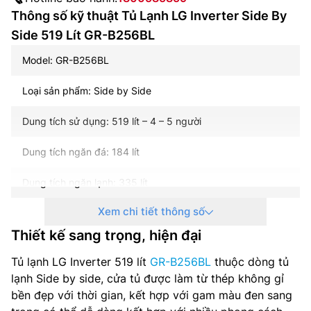
Thông số kỹ thuật Tủ Lạnh LG Inverter Side By
Side 519 Lít GR-B256BL
Model: GR-B256BL
Loại sản phẩm: Side by Side
Dung tích sử dụng: 519 lít – 4 – 5 người
Dung tích ngăn đá: 184 lít
Dung tích ngăn lạnh: 335 lít
Xem chi tiết thông số
Dung tích ngăn chuyển đổi: Không có
Thiết kế sang trọng, hiện đại
Chất liệu cửa tủ lạnh: Thép không gỉ
Tủ lạnh LG Inverter 519 lít
GR-B256BL
thuộc dòng tủ
Công suất tiêu thụ công bố theo TCVN: ~ 1.39 kW/ngày
lạnh Side by side, cửa tủ được làm từ thép không gỉ
bền đẹp với thời gian, kết hợp với gam màu đen sang
Công nghệ tiết kiệm điện: Smart InverterLinear Inverter