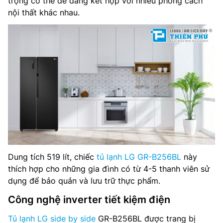
trọng có thể dễ dàng kết hợp với nhiều phong cách
nội thất khác nhau.
Công nghệ làm lạnh: Làm lạnh đa chiều
Đông nhanh: Có
Cảnh báo cửa: Có
Máy làm đá tự động: Không
Công nghệ inverter: Smart inverter
Công nghệ kháng khuẩn, khử mùi: Bộ lọc khử mùi than
hoạt tính
Dung tích 519 lít, chiếc
tủ lạnh LG GR-B256BL
này
Kích thước tủ lạnh: Cao 178.6 cm – Rộng 91 cm – Sâu
thích hợp cho những gia đình có từ 4-5 thanh viên sử
64.3 cm
dụng để bảo quản và lưu trữ thực phẩm.
Trọng lượng: 83 kg
Công nghệ inverter tiết kiệm điện
Hãng sản xuất: LG
Tủ lạnh LG side by side
GR-B256BL được trang bị