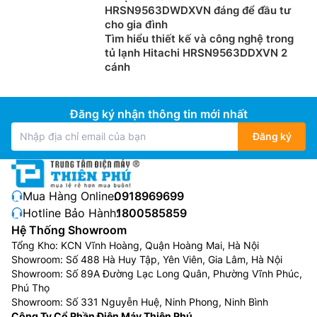
nhiều tiện ích mang đến sự tiện lợi và thoải mái cho
HRSN9563DWDXVN đáng để đầu tư
người dùng như: Bảng điều khiển cảm ứng bên ngoài,
cho gia đình
Đèn Led chiếu sáng bên trong, Kệ bằng kính cường
Tìm hiểu thiết kế và công nghệ trong
tủ lạnh Hitachi HRSN9563DDXVN 2
lực.
cánh
Đăng ký nhận thông tin mới nhất
Đăng ký
Mua Hàng Online:
0918969699
Hotline Bảo Hành:
1800585859
Hệ Thống Showroom
Tổng Kho: KCN Vĩnh Hoàng, Quận Hoàng Mai, Hà Nội
Showroom: Số 488 Hà Huy Tập, Yên Viên, Gia Lâm, Hà Nội
Showroom: Số 89A Đường Lạc Long Quân, Phường Vĩnh Phúc,
Phú Thọ
Showroom: Số 331 Nguyễn Huệ, Ninh Phong, Ninh Bình
Công Ty Cổ Phần Điện Máy Thiên Phú