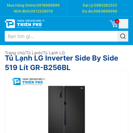
Mua Hàng Online:
0918969699
Đại Lý:
0983262323
Ninh Bình:
0912339019
Dự Án:
0983666996
0
Trang chủ
/
Tủ Lạnh
/
Tủ Lạnh LG
Tủ Lạnh LG Inverter Side By Side
519 Lít GR-B256BL