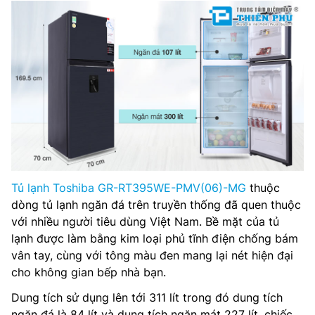
Công nghệ tiết kiệm điện: Origin Inverter
Công nghệ làm lạnh: Luồng khí lạnh thác đổ Air Fall
Cooling
Công nghệ kháng khuẩn, khử mùi: Khử mùi diệt khuẩn với
công nghệ PureBio
Chất liệu cửa tủ lạnh: Kim loại phủ sơn tĩnh điện chống
bám vân tay
Tủ lạnh Toshiba GR-RT395WE-PMV(06)-MG
thuộc
Chất liệu khay ngăn lạnh: Kính chịu lực
dòng tủ lạnh ngăn đá trên truyền thống đã quen thuộc
Kích thước tủ lạnh: Cao 160.5 cm – Rộng 59.5 cm – Sâu
với nhiều người tiêu dùng Việt Nam. Bề mặt của tủ
71 cm – Nặng 58 kg
lạnh được làm bằng kim loại phủ tĩnh điện chống bám
vân tay, cùng với tông màu đen mang lại nét hiện đại
Năm ra mắt: 2021
cho không gian bếp nhà bạn.
Sản xuất tại: Trung Quốc
Dung tích sử dụng lên tới 311 lít trong đó dung tích
ngăn đá là 84 lít và dung tích ngăn mát 227 lít, chiếc