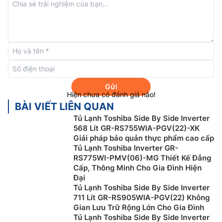
người dùng có thể lấy nước lạnh một cách dễ dàng.
Ngoài ra, tủ lạnh còn sử dụng bình chứa nước được
làm từ chất liệu nhựa HIPS theo tiêu chuẩn châu Âu, an
toàn cho sức khỏe.
Công nghệ Air Fall Cooling
Gửi
Hiện chưa có đánh giá nào!
BÀI VIẾT LIÊN QUAN
Tủ Lạnh Toshiba Side By Side Inverter
568 Lít GR-RS755WIA-PGV(22)-XK
Giải pháp bảo quản thực phẩm cao cấp
Tủ Lạnh Toshiba Inverter GR-
RS775WI-PMV(06)-MG Thiết Kế Đẳng
Cấp, Thông Minh Cho Gia Đình Hiện
Đại
Tủ Lạnh Toshiba Side By Side Inverter
711 Lít GR-RS905WIA-PGV(22) Không
Tủ lạnh Toshiba ngăn đá trên
GR-RT395WE-PMV(06)-
Gian Lưu Trữ Rộng Lớn Cho Gia Đình
MG trang bị công nghệ Air Fall Cooling có khả năng
Tủ Lạnh Toshiba Side By Side Inverter