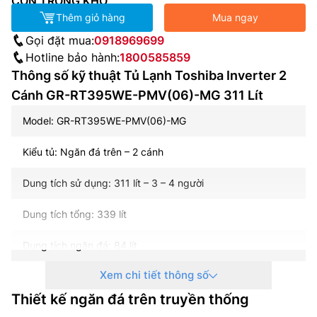
CÒN TRONG KHO
Thêm giỏ hàng
Mua ngay
Gọi đặt mua:
0918969699
Hotline bảo hành:
1800585859
Thông số kỹ thuật Tủ Lạnh Toshiba Inverter 2
Cánh GR-RT395WE-PMV(06)-MG 311 Lít
Model: GR-RT395WE-PMV(06)-MG
Kiểu tủ: Ngăn đá trên – 2 cánh
Dung tích sử dụng: 311 lít – 3 – 4 người
Dung tích tổng: 339 lít
Dung tích ngăn đá: 84 lít
Xem chi tiết thông số
Dung tích ngăn lạnh: 227 lít
Thiết kế ngăn đá trên truyền thống
Công suất tiêu thụ công bố theo TCVN: ~ 0.86 kW/ngày