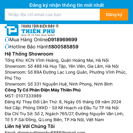
Đăng ký nhận thông tin mới nhất
Đăng ký
Công nghệ PureBio trên
tủ lạnh Toshiba inverter
GR-
RT395WE-PMV(06)-MG sử dụng bộ lọc Ceramic có
Mua Hàng Online:
0918969699
chứa than hoạt tính và tinh thể bạc, giúp diệt khuẩn tối
Hotline Bảo Hành:
1800585859
ưu và khử mùi hôi hiệu quả từ thực phẩm. Vì thế, sự
Hệ Thống Showroom
hiện diện của công nghệ này giúp kéo dài thời gian
Tổng Kho: KCN Vĩnh Hoàng, Quận Hoàng Mai, Hà Nội
bảo quản thực phẩm và mang lại bầu không khí tươi
Showroom: Số 488 Hà Huy Tập, Yên Viên, Gia Lâm, Hà Nội
Showroom: Số 89A Đường Lạc Long Quân, Phường Vĩnh Phúc,
mát mỗi khi bạn mở cửa tủ.
Phú Thọ
Ngăn đông mềm Cooling Zone
Showroom: Số 331 Nguyễn Huệ, Ninh Phong, Ninh Bình
Công Ty Cổ Phần Điện Máy Thiên Phú
MST: 0107333989
Đăng Ký Thay Đổi Lần Thứ: 8, Ngày 05 tháng 09 năm 2024
Nơi Cấp: Phòng DKKD - Sở Kế Hoạch và Đầu Tư TP Hà Nội
Địa Chỉ Trụ Sở: Số 2, Ngách 765/27, Đường Nguyễn Văn Linh,
Tổ 5 P.Sài Đồng, Q.Long Biên, TP.Hà Nội, Việt Nam
Liên hệ Với Chúng Tôi
Email:
dienmaythienphu6886@gmail.com