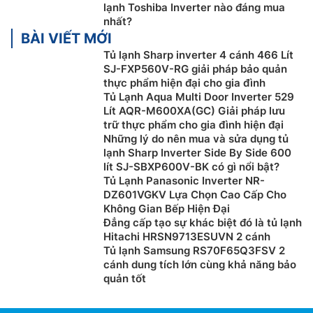
lạnh Toshiba Inverter nào đáng mua
Công nghệ
Origin Inverter
sử dụng đồng thời máy nén
nhất?
Inverter và hệ thống quạt Inverter để giúp hơi lạnh di
BÀI VIẾT MỚI
chuyển đồng đều khắp tủ và duy trì nhiệt độ lý tưởng,
Tủ lạnh Sharp inverter 4 cánh 466 Lít
nhờ đó mang lại hiệu quả tiết kiệm điện.
SJ-FXP560V-RG giải pháp bảo quản
thực phẩm hiện đại cho gia đình
Hơn nữa, công nghệ này còn có khả năng nhận biết
Tủ Lạnh Aqua Multi Door Inverter 529
thói quen của người sử dụng như tần suất đóng – mở
Lít AQR-M600XA(GC) Giải pháp lưu
cửa tủ, từ đó điều chỉnh hệ thống làm lạnh để góp
trữ thực phẩm cho gia đình hiện đại
phần duy trì nhiệt độ tối ưu bên trong
tủ lạnh
.
Những lý do nên mua và sửa dụng tủ
lạnh Sharp Inverter Side By Side 600
Loại bỏ mùi hôi, diệt khuẩn mạnh mẽ nhờ
lít SJ-SBXP600V-BK có gì nổi bật?
công nghệ PureBio
Tủ Lạnh Panasonic Inverter NR-
DZ601VGKV Lựa Chọn Cao Cấp Cho
Không Gian Bếp Hiện Đại
Đẳng cấp tạo sự khác biệt đó là tủ lạnh
Hitachi HRSN9713ESUVN 2 cánh
Tủ lạnh Samsung RS70F65Q3FSV 2
cánh dung tích lớn cùng khả năng bảo
quản tốt