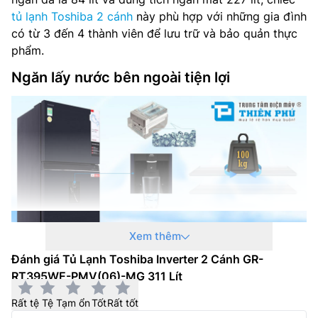
Hãng: Toshiba
tủ lạnh Toshiba 2 cánh
này phù hợp với những gia đình
có từ 3 đến 4 thành viên để lưu trữ và bảo quản thực
phẩm.
Ngăn lấy nước bên ngoài tiện lợi
Xem thêm
Đánh giá Tủ Lạnh Toshiba Inverter 2 Cánh GR-
RT395WE-PMV(06)-MG 311 Lít
Tủ lạnh Toshiba
2 cánh GR-RT395WE-PMV(06)-MG
được trang bị ngăn lấy nước bên ngoài cánh cửa giúp
Rất tệ
Tệ
Tạm ổn
Tốt
Rất tốt