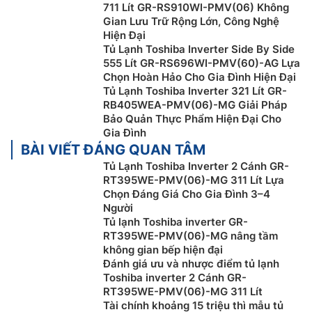
tỏa nhanh và mạnh luồng khí phía trước và phía sau
711 Lít GR-RS910WI-PMV(06) Không
như thác đổ, để hơi lạnh tỏa đều bên trong mỗi ngăn.
Gian Lưu Trữ Rộng Lớn, Công Nghệ
Hiện Đại
Đồng thời, hơi lạnh cũng bao trùm toàn diện thực
Tủ Lạnh Toshiba Inverter Side By Side
phẩm để giảm thiểu tỉ lệ hư hỏng trong suốt thời gian
555 Lít GR-RS696WI-PMV(60)-AG Lựa
bảo quản.
Chọn Hoàn Hảo Cho Gia Đình Hiện Đại
Tủ Lạnh Toshiba Inverter 321 Lít GR-
Tiết kiệm điện với công nghệ Origin
RB405WEA-PMV(06)-MG Giải Pháp
Inverter
Bảo Quản Thực Phẩm Hiện Đại Cho
Gia Đình
BÀI VIẾT ĐÁNG QUAN TÂM
Tủ Lạnh Toshiba Inverter 2 Cánh GR-
RT395WE-PMV(06)-MG 311 Lít Lựa
Chọn Đáng Giá Cho Gia Đình 3–4
Người
Tủ lạnh Toshiba inverter GR-
RT395WE-PMV(06)-MG nâng tầm
không gian bếp hiện đại
Đánh giá ưu và nhược điểm tủ lạnh
Toshiba inverter 2 Cánh GR-
RT395WE-PMV(06)-MG 311 Lít
Tài chính khoảng 15 triệu thì mẫu tủ