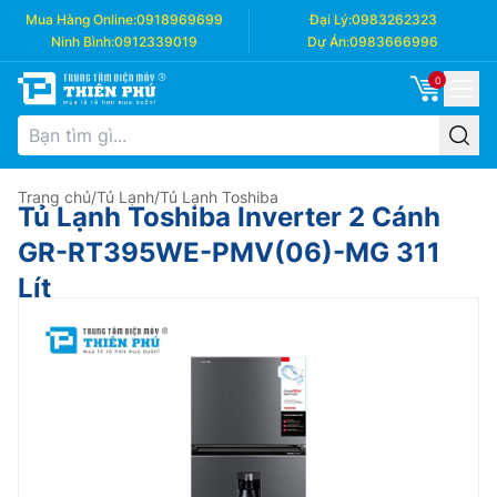
Mua Hàng Online:
0918969699
Đại Lý:
0983262323
Ninh Bình:
0912339019
Dự Án:
0983666996
0
Trang chủ
/
Tủ Lạnh
/
Tủ Lạnh Toshiba
Tủ Lạnh Toshiba Inverter 2 Cánh
GR-RT395WE-PMV(06)-MG 311
Lít