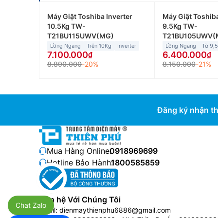
Máy Giặt Toshiba Inverter
Máy Giặt Toshiba
10.5Kg TW-
9.5Kg TW-
T21BU115UWV(MG)
T21BU105UWV(
Lồng Ngang
Trên 10Kg
Inverter
Lồng Ngang
Từ 9,
7.100.000
6.400.000
8.890.000
-20%
8.150.000
-21%
Đăng ký nhận th
Mua Hàng Online:
0918969699
Hotline Bảo Hành:
1800585859
Liên hệ Với Chúng Tôi
Chat Zalo
Email:
dienmaythienphu6886@gmail.com