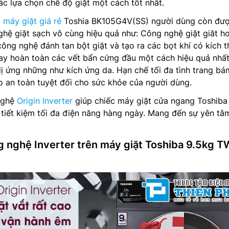
ác lựa chọn chế độ giặt một cách tốt nhất.
g
máy giặt giá rẻ
Toshia BK105G4V(SS) người dùng còn được
ệ giặt sạch vô cùng hiệu quả như: Công nghệ giặt giăt hơ
công nghệ đánh tan bột giặt và tạo ra các bọt khí có kích 
ay hoàn toàn các vết bẩn cứng đầu một cách hiệu quả nhất
ị ứng những như kích ứng da. Hạn chế tối đa tình trang bá
 an toàn tuyệt đối cho sức khỏe của người dùng.
nghệ
Origin Inverter
giúp chiếc máy giặt cửa ngang Toshiba
iết kiệm tối đa điện năng hàng ngày. Mang đến sự yên tâm
 nghệ Inverter trên máy giặt Toshiba 9.5kg T