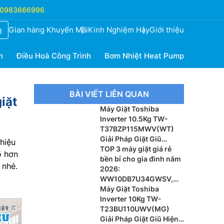
0983666996
Gian hàng Khuyến Mãi
Kinh Nghiệm Hay
Giới thiệu
g
h
Điều Hoà Công Trình
Bơm Nhiệt Heat Pump
BÀI VIẾT LIÊN QUAN
iặt
Máy Giặt Toshiba
Inverter 10.5Kg TW-
T37BZP115MWV(WT)
Giải Pháp Giặt Giũ
hiệu
Thông Minh Cho Gia
TOP 3 máy giặt giá rẻ
õ hơn
Đình Hiện Đại
bền bỉ cho gia đình năm
 nhé.
2026:
WW10DB7U34GWSV,
FX1412N5G và
Máy Giặt Toshiba
EWF1043R7SC
Inverter 10Kg TW-
T23BU110UWV(MG)
Giải Pháp Giặt Giũ Hiện