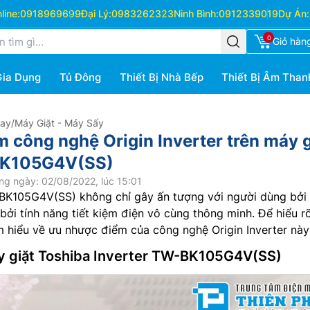
ine:
0918969699
Đại Lý:
0983262323
Ninh Bình:
0912339019
Dự Án:
0
Giỏ hàn
Gia Dụng
Tủ Đông
Thiết Bị Nhà Bếp
Thiết Bị Âm Than
Hay
/
Máy Giặt - Máy Sấy
 công nghệ Origin Inverter trên máy g
BK105G4V(SS)
ng ngày: 02/08/2022, lúc 15:01
K105G4V(SS) không chỉ gây ấn tượng với người dùng bởi 
bởi tính năng tiết kiệm điện vô cùng thông minh. Để hiểu r
m hiểu về ưu nhược điểm của công nghệ Origin Inverter này
y giặt Toshiba Inverter TW-BK105G4V(SS)