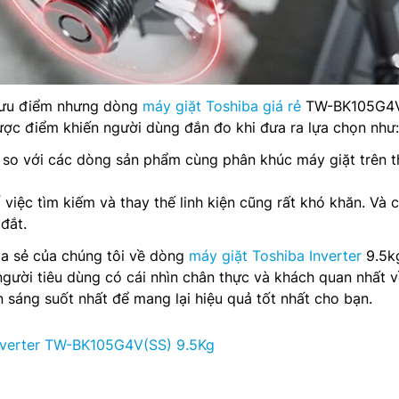
u ưu điểm nhưng dòng
máy giặt Toshiba giá rẻ
TW-BK105G4V
ược điểm khiến người dùng đắn đo khi đưa ra lựa chọn như:
 so với các dòng sản phẩm cùng phân khúc máy giặt trên t
 việc tìm kiếm và thay thế linh kiện cũng rất khó khăn. Và c
đắt.
ia sẻ của chúng tôi về dòng
máy giặt Toshiba Inverter
9.5k
ười tiêu dùng có cái nhìn chân thực và khách quan nhất v
 sáng suốt nhất để mang lại hiệu quả tốt nhất cho bạn.
nverter TW-BK105G4V(SS) 9.5Kg