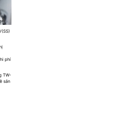
(SS)
hị
hi phí
g TW-
ề sản