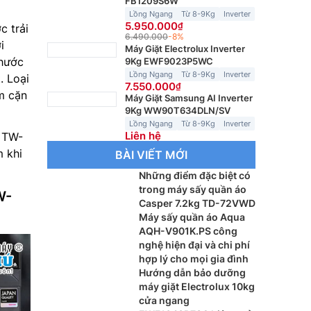
FB1209S6W
Lồng Ngang
Từ 8-9Kg
Inverter
5.950.000
 trải
6.490.000
-8%
i
Máy Giặt Electrolux Inverter
thước
9Kg EWF9023P5WC
Lồng Ngang
Từ 8-9Kg
Inverter
. Loại
7.550.000
m cặn
Máy Giặt Samsung AI Inverter
9Kg WW90T634DLN/SV
Lồng Ngang
Từ 8-9Kg
Inverter
Liên hệ
 TW-
 khi
BÀI VIẾT MỚI
Những điểm đặc biệt có
trong máy sấy quần áo
W-
Casper 7.2kg TD-72VWD
Máy sấy quần áo Aqua
AQH-V901K.PS công
nghệ hiện đại và chi phí
hợp lý cho mọi gia đình
Hướng dẫn bảo dưỡng
máy giặt Electrolux 10kg
cửa ngang