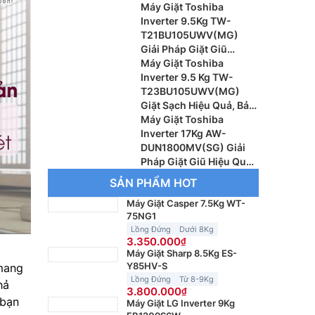
Đại Cho Gia Đình
Máy Giặt Toshiba
Inverter 9.5Kg TW-
T21BU105UWV(MG)
Giải Pháp Giặt Giũ
Thông Minh Cho Gia
Máy Giặt Toshiba
Đình Hiện Đại
Inverter 9.5 Kg TW-
T23BU105UWV(MG)
Giặt Sạch Hiệu Quả, Bảo
Vệ Quần Áo Tối Ưu
Máy Giặt Toshiba
Inverter 17Kg AW-
DUN1800MV(SG) Giải
Pháp Giặt Giũ Hiệu Quả
Cho Gia Đình Đông
SẢN PHẨM HOT
Thành Viên
Máy Giặt Casper 7.5Kg WT-
75NG1
Lồng Đứng
Dưới 8Kg
3.350.000
Máy Giặt Sharp 8.5Kg ES-
Y85HV-S
 mang
Lồng Đứng
Từ 8-9Kg
hả
3.800.000
 bạn
Máy Giặt LG Inverter 9Kg