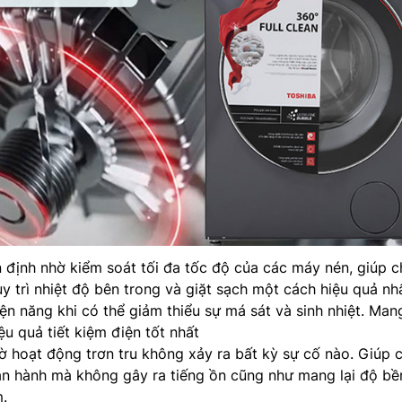
n định nhờ kiểm soát tối đa tốc độ của các máy nén, giúp c
y trì nhiệt độ bên trong và giặt sạch một cách hiệu quả nhấ
iện năng khi có thể giảm thiểu sự má sát và sinh nhiệt. Man
u quả tiết kiệm điện tốt nhất
ờ hoạt động trơn tru không xảy ra bất kỳ sự cố nào. Giúp 
ận hành mà không gây ra tiếng ồn cũng như mang lại độ bề
.