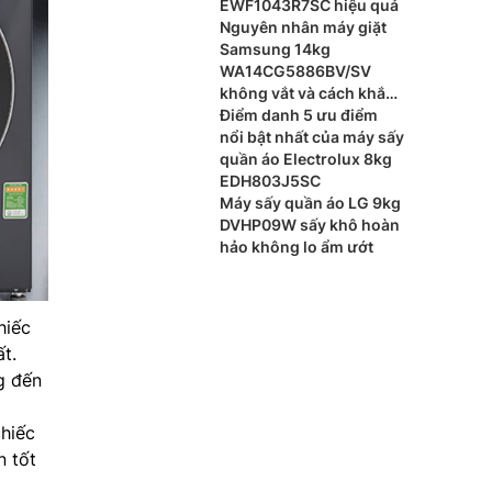
EWF1043R7SC hiệu quả
Nguyên nhân máy giặt
Samsung 14kg
WA14CG5886BV/SV
không vắt và cách khắc
phục
Điểm danh 5 ưu điểm
nổi bật nhất của máy sấy
quần áo Electrolux 8kg
EDH803J5SC
Máy sấy quần áo LG 9kg
DVHP09W sấy khô hoàn
hảo không lo ẩm ướt
hiếc
t.
g đến
chiếc
n tốt