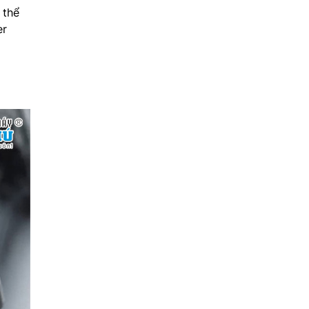
 thể
er