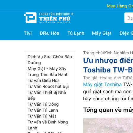
Mua Hàng Onl
Tivi
Điều Hòa
Tủ Lạnh
Máy Giặt
Điện 
Trang chủ
/
Kinh Nghiệm 
Dịch Vụ Sửa Chữa Bảo
Ưu nhược điểm
Dưỡng
Toshiba TW-
Máy Giặt - Máy Sấy
Trung Tâm Bảo Hành
Tác giả: Hoàng Anh Tú
Đă
Tư vấn Điều Hòa
Máy giặt Toshiba
TW-B
Tư Vấn Robot hút bụi
quả giặt sạch mà còn 
Tư Vấn Thiết Bị Nhà
Bếp
hãy cùng chúng tôi tì
Tư Vấn Tủ Đông
Tổng quan về má
Tư Vấn Tủ Lạnh
Tư Vấn Tủ Mát
Tư vấn về Bình Nóng
Lạnh