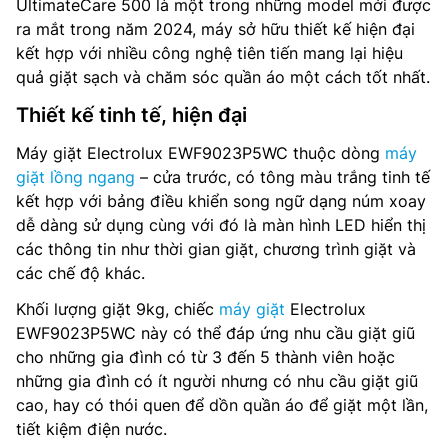
UltimateCare 500 là một trong những model mới được
ra mắt trong năm 2024, máy sở hữu thiết kế hiện đại
Công suất tiêu thụ: – W
kết hợp với nhiều công nghệ tiên tiến mang lại hiệu
quả giặt sạch và chăm sóc quần áo một cách tốt nhất.
Chế độ giặt nhanh: Có
Thiết kế tinh tế, hiện đại
Động cơ dẫn động: Dây curoa
Máy giặt Electrolux EWF9023P5WC thuộc dòng
máy
Chương trình giặt: 13 chương trình
giặt lồng ngang
– cửa trước, có tông màu trắng tinh tế
kết hợp với bảng điều khiển song ngữ dạng núm xoay
Cách điều khiển: Núm xoay, nút nhấn kết hợp màn hình
dễ dàng sử dụng cùng với đó là màn hình LED hiển thị
LED
các thông tin như thời gian giặt, chương trình giặt và
các chế độ khác.
Chất liệu lồng giặt: Thép không gỉ
Khối lượng giặt 9kg, chiếc
máy giặt
Electrolux
Cài đặt hẹn giờ: Có
EWF9023P5WC này có thể đáp ứng nhu cầu giặt giũ
cho những gia đình có từ 3 đến 5 thành viên hoặc
Kích thước(RxCxS): 600 x 850 x 659 mm
những gia đình có ít người nhưng có nhu cầu giặt giũ
cao, hay có thói quen để dồn quần áo để giặt một lần,
Trọng lượng: 73 kg
tiết kiệm điện nước.