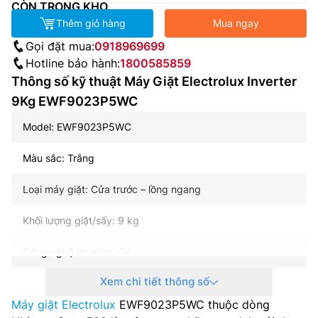
CÒN TRONG KHO
Thêm giỏ hàng
Mua ngay
Gọi đặt mua:
0918969699
Hotline bảo hành:
1800585859
Thông số kỹ thuật Máy Giặt Electrolux Inverter
9Kg EWF9023P5WC
Model: EWF9023P5WC
Màu sắc: Trắng
Loại máy giặt: Cửa trước – lồng ngang
Khối lượng giặt/sấy: 9 kg
Công nghệ Inverter: Có
Xem chi tiết thông số
Tốc độ quay vắt: 1200 vòng/phút
Máy giặt Electrolux
EWF9023P5WC thuộc dòng
Công suất tối đa: 2000 W