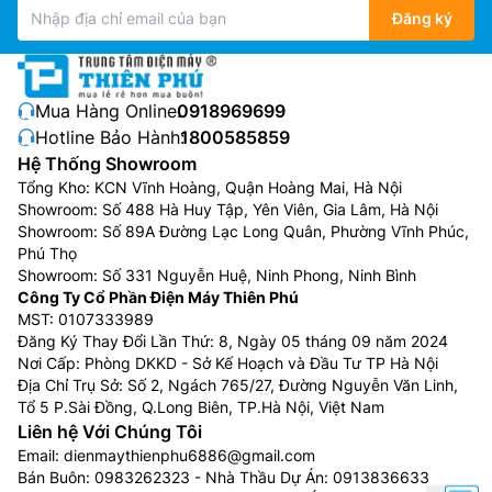
Đăng ký
Mua Hàng Online:
0918969699
Hotline Bảo Hành:
1800585859
Hệ Thống Showroom
Tổng Kho: KCN Vĩnh Hoàng, Quận Hoàng Mai, Hà Nội
Showroom: Số 488 Hà Huy Tập, Yên Viên, Gia Lâm, Hà Nội
Showroom: Số 89A Đường Lạc Long Quân, Phường Vĩnh Phúc,
Phú Thọ
Showroom: Số 331 Nguyễn Huệ, Ninh Phong, Ninh Bình
Công nghệ chăm sóc vải mỏng
Công Ty Cổ Phần Điện Máy Thiên Phú
DelicatesPlus
MST: 0107333989
Đăng Ký Thay Đổi Lần Thứ: 8, Ngày 05 tháng 09 năm 2024
Đây là công nghệ giúp giúp kéo dài tuổi thọ cho
Nơi Cấp: Phòng DKKD - Sở Kế Hoạch và Đầu Tư TP Hà Nội
Địa Chỉ Trụ Sở: Số 2, Ngách 765/27, Đường Nguyễn Văn Linh,
những bộ quần áo yêu thích của bạn nhờ chuyển động
Tổ 5 P.Sài Đồng, Q.Long Biên, TP.Hà Nội, Việt Nam
giặt nhẹ nhàng và mực nước tối ưu. DelicatesPlus sẽ
Liên hệ Với Chúng Tôi
chăm sóc nhẹ nhàng cho mọi loại vải mỏng, bao gồm
Email:
dienmaythienphu6886@gmail.com
cả vải cotton cao cấp – giúp chúng luôn bền đẹp và
Bán Buôn:
0983262323
- Nhà Thầu Dự Án:
0913836633