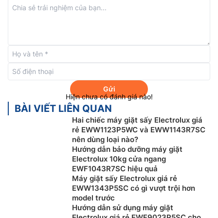
Gửi
Hiện chưa có đánh giá nào!
BÀI VIẾT LIÊN QUAN
Hai chiếc máy giặt sấy Electrolux giá
Công nghệ UltraMix
rẻ EWW1123P5WC và EWW1143R7SC
nên dùng loại nào?
Máy giặt Electrolux inverter
EWF9023P5WC được
Hướng dẫn bảo dưỡng máy giặt
trang bị công nghệ UltraMix, chất giặt tẩy và chất làm
Electrolux 10kg cửa ngang
mềm vải được hòa tan hoàn toàn và sẵn sàng phát
EWF1043R7SC hiệu quả
Máy giặt sấy Electrolux giá rẻ
huy đầy đủ tác dụng trước khi đi vào lồng giặt, đảm
EWW1343P5SC có gì vượt trội hơn
bảo quần áo của bạn được giặt sạch mà không dính
model trước
vết cặn chất giặt tẩy.
Hướng dẫn sử dụng máy giặt
Electrolux giá rẻ EWF9023P5SC cho