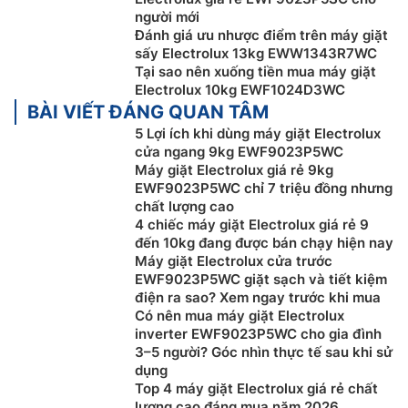
người mới
Đánh giá ưu nhược điểm trên máy giặt
sấy Electrolux 13kg EWW1343R7WC
Tại sao nên xuống tiền mua máy giặt
Electrolux 10kg EWF1024D3WC
BÀI VIẾT ĐÁNG QUAN TÂM
5 Lợi ích khi dùng máy giặt Electrolux
cửa ngang 9kg EWF9023P5WC
Máy giặt Electrolux giá rẻ 9kg
EWF9023P5WC chỉ 7 triệu đồng nhưng
chất lượng cao
4 chiếc máy giặt Electrolux giá rẻ 9
Giặt nhanh đầy tải chỉ 45 phút
đến 10kg đang được bán chạy hiện nay
Máy giặt Electrolux cửa trước
Công nghệ giặt nhanh FullWash 45 trên
máy giặt
EWF9023P5WC giặt sạch và tiết kiệm
Electrolux giá rẻ
EWF9023P5WC với khả năng giặt tối
điện ra sao? Xem ngay trước khi mua
đa tải trọng nhờ sử dụng các vòi phun nước mạnh mẽ
Có nên mua máy giặt Electrolux
kết hợp với chuyển động lốc xoáy đặc biệt ở nhiệt độ
inverter EWF9023P5WC cho gia đình
thấp 30°C giúp cho áo quần được giặt sạch tối ưu chỉ
3–5 người? Góc nhìn thực tế sau khi sử
dụng
trong 45 phút.
Top 4 máy giặt Electrolux giá rẻ chất
lượng cao đáng mua năm 2026