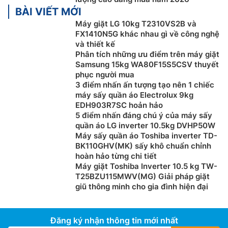
BÀI VIẾT MỚI
Máy giặt LG 10kg T2310VS2B và
FX1410N5G khác nhau gì về công nghệ
và thiết kế
Phân tích những ưu điểm trên máy giặt
Samsung 15kg WA80F15S5CSV thuyết
phục người mua
3 điểm nhấn ấn tượng tạo nên 1 chiếc
máy sấy quần áo Electrolux 9kg
EDH903R7SC hoản hảo
5 điểm nhấn đáng chú ý của máy sấy
Chương trình diệt khuẩn chuyên sâu
quần áo LG inverter 10.5kg DVHP50W
Máy sấy quần áo Toshiba inverter TD-
Máy giặt Electrolux inverter 9kg
EWF9023P5WC được
BK110GHV(MK) sấy khô chuẩn chỉnh
hoàn hảo từng chi tiết
tích hợp chương trình anitise, được chứng nhận bởi
Máy giặt Toshiba Inverter 10.5 kg TW-
Swissatest, kết hợp chu trình giặt và hấp hơi nước ở
T25BZU115MWV(MG) Giải pháp giặt
trên 60°C để loại bỏ hơn 99,99% vi khuẩn và virus.
giũ thông minh cho gia đình hiện đại
Phấn hoa và các chất gây dị ứng cũng được ghi nhận
giảm, đảm bảo quần áo được vệ sinh sạch sẽ sau mỗi
lần giặt.
Đăng ký nhận thông tin mới nhất