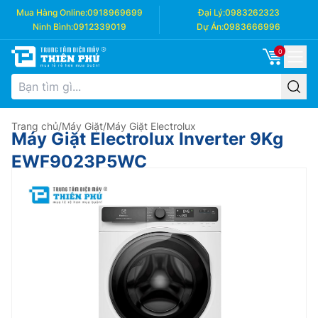
Mua Hàng Online:
0918969699
Đại Lý:
0983262323
Ninh Bình:
0912339019
Dự Án:
0983666996
0
Trang chủ
/
Máy Giặt
/
Máy Giặt Electrolux
Máy Giặt Electrolux Inverter 9Kg
EWF9023P5WC