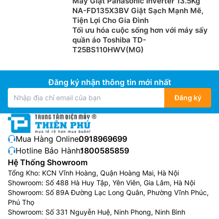
Máy Giặt Panasonic Inverter 13.5Kg
NA-FD135X3BV Giặt Sạch Mạnh Mẽ,
Tiện Lợi Cho Gia Đình
Tối ưu hóa cuộc sống hơn với máy sấy
quần áo Toshiba TD-
T25BS110HWV(MG)
Đăng ký nhận thông tin mới nhất
Đăng ký
Mua Hàng Online:
0918969699
Hotline Bảo Hành:
1800585859
Hệ Thống Showroom
Tổng Kho: KCN Vĩnh Hoàng, Quận Hoàng Mai, Hà Nội
Showroom: Số 488 Hà Huy Tập, Yên Viên, Gia Lâm, Hà Nội
Showroom: Số 89A Đường Lạc Long Quân, Phường Vĩnh Phúc,
Phú Thọ
Showroom: Số 331 Nguyễn Huệ, Ninh Phong, Ninh Bình