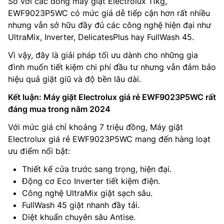
So với các dòng máy giặt Electrolux 11kg,
EWF9023P5WC có mức giá dễ tiếp cận hơn rất nhiều
nhưng vẫn sở hữu đầy đủ các công nghệ hiện đại như
UltraMix, Inverter, DelicatesPlus hay FullWash 45.
Vì vậy, đây là giải pháp tối ưu dành cho những gia
đình muốn tiết kiệm chi phí đầu tư nhưng vẫn đảm bảo
hiệu quả giặt giũ và độ bền lâu dài.
Kết luận: Máy giặt Electrolux giá rẻ EWF9023P5WC rất
đáng mua trong năm 2024
Với mức giá chỉ khoảng 7 triệu đồng, Máy giặt
Electrolux giá rẻ EWF9023P5WC mang đến hàng loạt
ưu điểm nổi bật:
Thiết kế cửa trước sang trọng, hiện đại.
Động cơ Eco Inverter tiết kiệm điện.
Công nghệ UltraMix giặt sạch sâu.
FullWash 45 giặt nhanh đầy tải.
Diệt khuẩn chuyên sâu Antise.