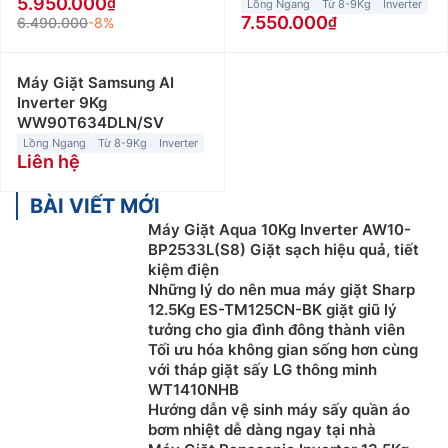
5.950.000
Lồng Ngang
Từ 8-9Kg
Inverter
7.550.000
6.490.000
-8%
Máy Giặt Samsung AI
Inverter 9Kg
WW90T634DLN/SV
Lồng Ngang
Từ 8-9Kg
Inverter
Liên hệ
BÀI VIẾT MỚI
Máy Giặt Aqua 10Kg Inverter AW10-
BP2533L(S8) Giặt sạch hiệu quả, tiết
kiệm điện
Những lý do nên mua máy giặt Sharp
12.5Kg ES-TM125CN-BK giặt giũ lý
tưởng cho gia đình đông thành viên
Tối ưu hóa không gian sống hơn cùng
với tháp giặt sấy LG thông minh
WT1410NHB
Hướng dẫn vệ sinh máy sấy quần áo
bơm nhiệt dễ dàng ngay tại nhà