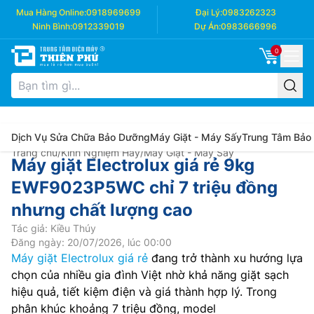
Mua Hàng Online:
0918969699
Đại Lý:
0983262323
Ninh Bình:
0912339019
Dự Án:
0983666996
0
Dịch Vụ Sửa Chữa Bảo Dưỡng
Máy Giặt - Máy Sấy
Trung Tâm Bảo
Trang chủ
/
Kinh Nghiệm Hay
/
Máy Giặt - Máy Sấy
Máy giặt Electrolux giá rẻ 9kg
EWF9023P5WC chỉ 7 triệu đồng
nhưng chất lượng cao
Tác giả: Kiều Thúy
Đăng ngày: 20/07/2026, lúc 00:00
Máy giặt Electrolux giá rẻ
đang trở thành xu hướng lựa
chọn của nhiều gia đình Việt nhờ khả năng giặt sạch
hiệu quả, tiết kiệm điện và giá thành hợp lý. Trong
phân khúc khoảng 7 triệu đồng, model