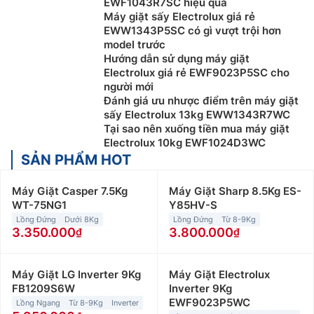
EWF1043R7SC hiệu quả
Máy giặt sấy Electrolux giá rẻ
EWW1343P5SC có gì vượt trội hơn
model trước
Hướng dẫn sử dụng máy giặt
Electrolux giá rẻ EWF9023P5SC cho
người mới
Đánh giá ưu nhược điểm trên máy giặt
sấy Electrolux 13kg EWW1343R7WC
Tại sao nên xuống tiền mua máy giặt
Electrolux 10kg EWF1024D3WC
SẢN PHẨM HOT
Máy Giặt Casper 7.5Kg
Máy Giặt Sharp 8.5Kg ES-
WT-75NG1
Y85HV-S
Lồng Đứng
Dưới 8Kg
Lồng Đứng
Từ 8-9Kg
3.350.000
3.800.000
Máy Giặt LG Inverter 9Kg
Máy Giặt Electrolux
FB1209S6W
Inverter 9Kg
EWF9023P5WC
Lồng Ngang
Từ 8-9Kg
Inverter