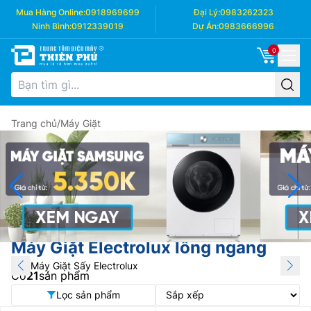
Mua Hàng Online:
0918969699
Đại Lý:
0983262323
Ninh Bình:
0912339019
Dự Án:
0983666996
0
Trang chủ
/
Máy Giặt
Máy Giặt Electrolux lồng ngang
Máy Giặt Sấy Electrolux
Có
21
sản phẩm
Lọc sản phẩm