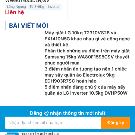
WW90T634DLN/SV
có thể đáp ứng nhu cầu giặt của số lượng thành viên
Lồng Ngang
Từ 8-9Kg
Inverter
từ 4 – 6 người.
Liên hệ
Máy giặt Electrolux 9.5kg – 10kg:
Máy giặt Electrolux
BÀI VIẾT MỚI
có khối lượng giặt 9.5 – 10 kg là máy giặt có thể giặt
Máy giặt LG 10kg T2310VS2B và
tối đa 1 lần 9 – 10kg quần áo và chưa tính trọng lượng
FX1410N5G khác nhau gì về công nghệ
nước khi cho vào máy giặt. Nếu bạn đang tìm kiếm
và thiết kế
máy giặt Electrolux 9.5-10kg cho gia đình có số lượng
Phân tích những ưu điểm trên máy giặt
thành viên từ 6 – 8 người.
Samsung 15kg WA80F15S5CSV thuyết
phục người mua
Máy giặt Electrolux trên 10kg
:
Máy giặt Electrolux có
3 điểm nhấn ấn tượng tạo nên 1 chiếc
khối lượng giặt trên 10kg là máy giặt có thể giặt tối đa
máy sấy quần áo Electrolux 9kg
EDH903R7SC hoản hảo
1 lần số lượng lớn trên 10kg quần áo và chưa tính
5 điểm nhấn đáng chú ý của máy sấy
trọng lượng nước khi cho vào máy giặt. Đối với những
quần áo LG inverter 10.5kg DVHP50W
gia đình đông thành viên trên 8 người thì chắc chắn
máy giặt Electrolux trên 10kg là lựa chọn phù hợp
nhất.
Đăng ký nhận thông tin mới nhất
Ưu điểm của Máy Giặt Electrolux lồng
Đăng ký
ngang