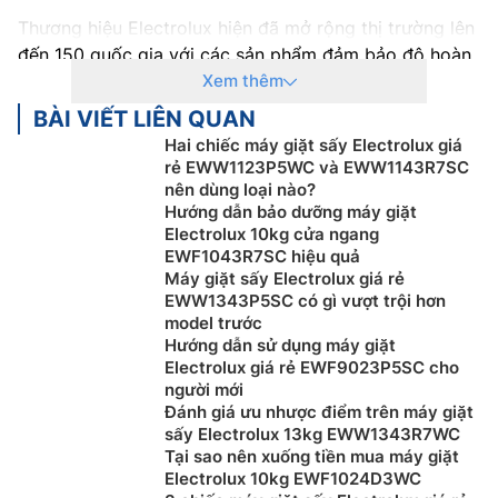
Thương hiệu Electrolux hiện đã mở rộng thị trường lên
đến 150 quốc gia với các sản phẩm đảm bảo độ hoàn
mỹ từ thiết kế đến chất lượng, nổi bật trong số đó là
Xem thêm
máy giặt. Tại Việt Nam, sản phẩm máy giặt đều được
BÀI VIẾT LIÊN QUAN
sản xuất linh kiện chính hãng, nhập khẩu trực tiếp từ
Hai chiếc máy giặt sấy Electrolux giá
Thụy Điển.
Máy giặt Electrolux
ở Việt Nam hầu hết đều
rẻ EWW1123P5WC và EWW1143R7SC
có xuất xứ từ Thái Lan.
nên dùng loại nào?
Hướng dẫn bảo dưỡng máy giặt
Máy giặt Electrolux là một trong những thương hiệu
Electrolux 10kg cửa ngang
máy giặt nổi tiếng và được người tiêu dùng Việt nam
EWF1043R7SC hiệu quả
Máy giặt sấy Electrolux giá rẻ
ưa chuộng. Electrolux không ngừng cải thiện về mẫu
EWW1343P5SC có gì vượt trội hơn
mã lẫn công nghệ để mang đến cho bạn những chiếc
model trước
máy giặt chất lượng. Thiết kế
máy giặt cửa trên
hay
Hướng dẫn sử dụng máy giặt
cửa trước của máy giặt Electrolux đều có những ưu
Electrolux giá rẻ EWF9023P5SC cho
điểm nổi bật trong thiết kế và tính năng hiện đại đáp
người mới
Đánh giá ưu nhược điểm trên máy giặt
ứng tốt nhu cầu sử dụng của bạn.
sấy Electrolux 13kg EWW1343R7WC
Máy Giặt Electrolux lồng ngang sở hữu nhiều công
Tại sao nên xuống tiền mua máy giặt
Electrolux 10kg EWF1024D3WC
nghệ hiện đại giúp giặt sạch và bảo vệ quần áo như: