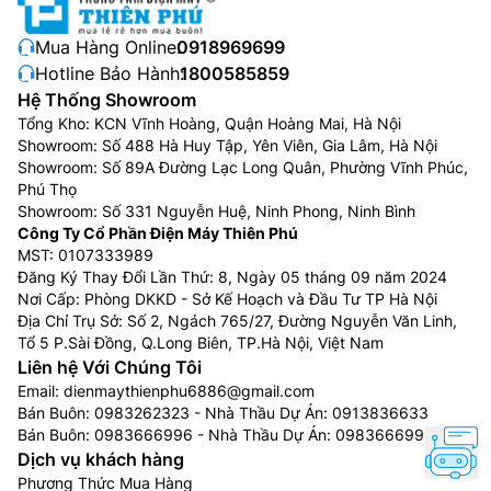
Thiết kế đẹp, sang trọng: Đa số máy giặt Electrolux
Mua Hàng Online:
0918969699
đều được thiết kế với kiểu dáng mới lạ. Máy mang 3
Hotline Bảo Hành:
1800585859
gam màu như: tông màu trắng, đen xám và xám hiện
Hệ Thống Showroom
đại. Góp phần tô điểm thêm vẻ đẹp tinh tế cho không
Tổng Kho: KCN Vĩnh Hoàng, Quận Hoàng Mai, Hà Nội
gian ngôi nhà của bạn.
Showroom: Số 488 Hà Huy Tập, Yên Viên, Gia Lâm, Hà Nội
Showroom: Số 89A Đường Lạc Long Quân, Phường Vĩnh Phúc,
Máy giặt của Electrolux có độ bền cao sử dụng chất
Phú Thọ
liệu bền bỉ. Với vỏ máy bằng kim loại sơn tĩnh điện bền
Showroom: Số 331 Nguyễn Huệ, Ninh Phong, Ninh Bình
bỉ hạn chế trầy xước. Nắp máy bằng kính chịu lực
Công Ty Cổ Phần Điện Máy Thiên Phú
cách nhiệt tốt, dễ dàng quan sát chuyển động giặt.
MST: 0107333989
Lồng giặt làm từ thép không gỉ, tăng độ bền cho máy.
Đăng Ký Thay Đổi Lần Thứ: 8, Ngày 05 tháng 09 năm 2024
Nơi Cấp: Phòng DKKD - Sở Kế Hoạch và Đầu Tư TP Hà Nội
Công nghệ Inverter: Công nghệ này cùng hệ thống
Địa Chỉ Trụ Sở: Số 2, Ngách 765/27, Đường Nguyễn Văn Linh,
truyền động dây curoa. Cho quá trình giặt êm ái, vận
Tổ 5 P.Sài Đồng, Q.Long Biên, TP.Hà Nội, Việt Nam
Liên hệ Với Chúng Tôi
hành bền bỉ, không gây ảnh hưởng đến không gian yên
Email:
dienmaythienphu6886@gmail.com
tĩnh của gia đình bạn. Đồng thời công nghệ này còn
Bán Buôn:
0983262323
- Nhà Thầu Dự Án:
0913836633
giúp tiết kiệm lượng điện năng. Một số dòng máy giặt
Bán Buôn:
0983666996
- Nhà Thầu Dự Án:
0983666996
Electrolux đời mới được trang bị công nghệ
Dịch vụ khách hàng
EcoInverter.
Phương Thức Mua Hàng