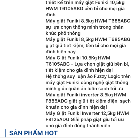
quan sát và điều khiển. Loại máy giặt này sử dụng
thiết kế trên máy giặt Funiki 10,5kg
lồng đứng hoặc lồng nghiêng, các chi tiết linh kiện dễ
HWM T6105ABG bền bỉ cho mọi gia
đình
tìm kiếm và thay thế khi bị hỏng, xuống cấp.
Máy giặt Funiki 8.5kg HWM T685ABG
Giá bán của máy giặt lồng đứng cũng rất phải chăng,
sự lựa chọn thông minh trong phân
khúc phổ thông
chỉ với khoảng hơn 2 triệu đồng là bạn đã có thể sở
Máy giặt Funiki 8,5kg HWM T685ABG
hữu một chiếc máy giặt lồng đứng. Ngoài ra, ưu điểm
giặt giũ tiết kiệm, bền bỉ cho mọi gia
lớn của dòng máy này là chúng rất tiết kiệm điện khi
đình hiện nay
sử dụng.
Máy Giặt Funiki 10.5Kg HWM
T6105ABG – Lựa chọn giặt giũ bền bỉ,
Tuy nhiên, do đặc trưng trong thiết kế nên máy giặt
tiết kiệm cho gia đình hiện đại
cửa trên thường tiêu tốn nhiều nước hơn so với các
Hệ thống suy luận ảo Fuzzy Logic trên
loại máy khác. Bên cạnh đó, máy cũng thường bị rung
máy giặt Funiki công nghệ giặt thông
minh giúp quần áo luôn sạch tối ưu
lắc khi vắt quần áo, hiệu quả giặt sạch chưa cao và
Máy giặt Funiki inverter 8.5kg HWM
các chương trình giặt tích hợp còn hạn chế.
F885ADG giặt giũ tiết kiệm điện, sạch
khuẩn cho gia đình hiện đại
Máy Giặt Funiki Inverter 12,5kg HWM
F8125ADG Giải pháp giặt giũ tối ưu
cho gia đình đông thành viên
SẢN PHẨM HOT