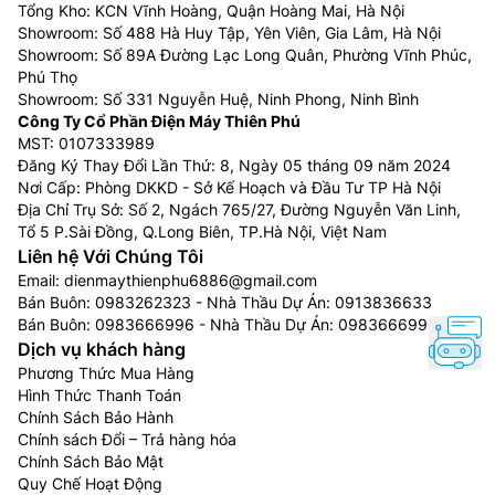
Tổng Kho: KCN Vĩnh Hoàng, Quận Hoàng Mai, Hà Nội
Máy giặt kết hợp công nghệ sấy là thiết bị 2 trong 1,
Showroom: Số 488 Hà Huy Tập, Yên Viên, Gia Lâm, Hà Nội
vừa giặt sạch vừa sấy khô quần áo trong cùng một
Showroom: Số 89A Đường Lạc Long Quân, Phường Vĩnh Phúc,
lồng giặt, cực kỳ tiện lợi cho gia đình ít người hoặc
Phú Thọ
vào mùa mưa, giúp tiết kiệm không gian và công sức
Showroom: Số 331 Nguyễn Huệ, Ninh Phong, Ninh Bình
Công Ty Cổ Phần Điện Máy Thiên Phú
không phải chuyển đồ. Máy hoạt động bằng cách giặt
MST: 0107333989
như máy thường, sau đó dùng công nghệ sấy ngưng tụ
Đăng Ký Thay Đổi Lần Thứ: 8, Ngày 05 tháng 09 năm 2024
hoặc bơm nhiệt để làm khô bằng hơi nóng, phù hợp
Nơi Cấp: Phòng DKKD - Sở Kế Hoạch và Đầu Tư TP Hà Nội
với nhiều chất liệu vải và có nhiều chế độ, dù chu trình
Địa Chỉ Trụ Sở: Số 2, Ngách 765/27, Đường Nguyễn Văn Linh,
sấy có thể lâu hơn máy sấy độc lập.
Tổ 5 P.Sài Đồng, Q.Long Biên, TP.Hà Nội, Việt Nam
Liên hệ Với Chúng Tôi
Máy giặt sấy được bán với mức giá giao động trong
Email:
dienmaythienphu6886@gmail.com
khoảng từ 8.000.000đ đến hơn 45.000.000đ, tùy vào
Bán Buôn:
0983262323
- Nhà Thầu Dự Án:
0913836633
khối lượng giặt sấy, thương hiệu mà giá bán cũng sẽ
Bán Buôn:
0983666996
- Nhà Thầu Dự Án:
0983666996
Dịch vụ khách hàng
thay đổi theo.
Phương Thức Mua Hàng
Tủ chăm sóc quần áo
Hình Thức Thanh Toán
Chính Sách Bảo Hành
Tủ chăm sóc quần áo thông minh là thiết bị gia dụng
Chính sách Đổi – Trả hàng hóa
cao cấp, kết hợp chức năng giặt, sấy, ủi và bảo quản
Chính Sách Bảo Mật
Quy Chế Hoạt Động
quần áo, giúp làm mới, khử mùi, diệt khuẩn và phẳng