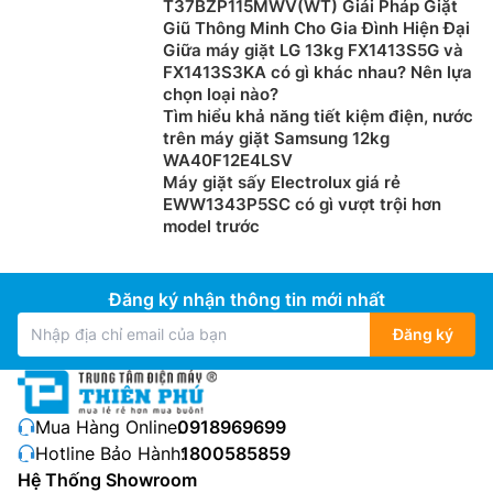
T37BZP115MWV(WT) Giải Pháp Giặt
Do đặc trưng trong thiết kế (cửa đặt phía trước), nên
Giũ Thông Minh Cho Gia Đình Hiện Đại
Giữa máy giặt LG 13kg FX1413S5G và
máy giặt cửa ngang cần được lắp đặt trong các không
FX1413S3KA có gì khác nhau? Nên lựa
gian rộng. Giá thành của các loại máy giặt cửa ngang
chọn loại nào?
cũng cao hơn máy giặt lồng đứng với mức giá giao
Tìm hiểu khả năng tiết kiệm điện, nước
động từ 4.000.000đ đến hơn 27.000.000đ. Ngoài ra,
trên máy giặt Samsung 12kg
dòng máy này còn tiêu thụ điện nhiều hơn, bảng điều
WA40F12E4LSV
Máy giặt sấy Electrolux giá rẻ
khiển phức tạp và khó sử dụng hơn.
EWW1343P5SC có gì vượt trội hơn
model trước
Đăng ký nhận thông tin mới nhất
Đăng ký
Mua Hàng Online:
0918969699
Hotline Bảo Hành:
1800585859
Máy giặt kết hợp công nghệ sấy
Hệ Thống Showroom