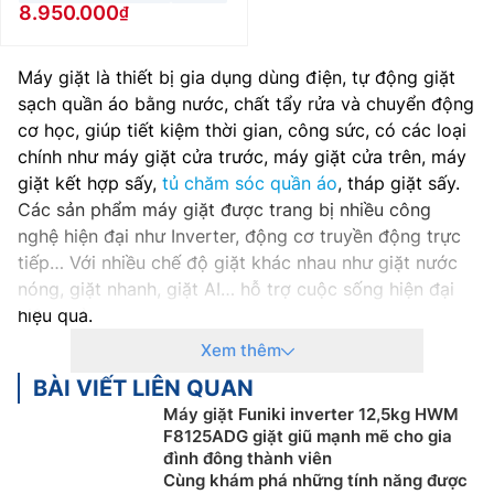
8.950.000
Máy giặt là thiết bị gia dụng dùng điện, tự động giặt
sạch quần áo bằng nước, chất tẩy rửa và chuyển động
cơ học, giúp tiết kiệm thời gian, công sức, có các loại
chính như máy giặt cửa trước, máy giặt cửa trên, máy
giặt kết hợp sấy,
tủ chăm sóc quần áo
, tháp giặt sấy.
Các sản phẩm máy giặt được trang bị nhiều công
nghệ hiện đại như Inverter, động cơ truyền động trực
tiếp… Với nhiều chế độ giặt khác nhau như giặt nước
nóng, giặt nhanh, giặt AI… hỗ trợ cuộc sống hiện đại
hiệu quả.
Xem thêm
Những loại máy giặt phổ biến hiện nay
BÀI VIẾT LIÊN QUAN
Máy giặt cửa trên (máy giặt lồng đứng)
Máy giặt Funiki inverter 12,5kg HWM
F8125ADG giặt giũ mạnh mẽ cho gia
Máy giặt cửa trên là dòng máy thông dụng có thiết kế
đình đông thành viên
đơn giản với bảng điều khiển được đặt phía trên, dễ
Cùng khám phá những tính năng được