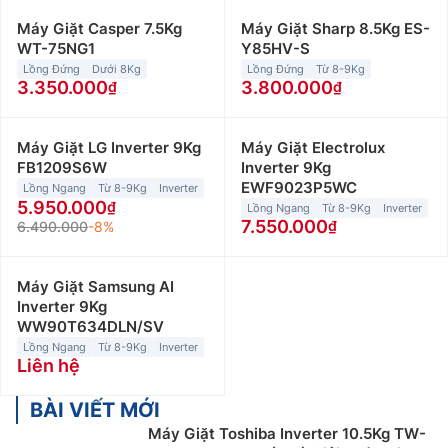
Máy Giặt Casper 7.5Kg
Máy Giặt Sharp 8.5Kg ES-
WT-75NG1
Y85HV-S
Lồng Đứng
Dưới 8Kg
Lồng Đứng
Từ 8-9Kg
3.350.000
3.800.000
Máy giặt cửa trước (máy giặt lồng ngang)
Máy Giặt LG Inverter 9Kg
Máy Giặt Electrolux
Máy giặt cửa trước sử dụng lồng giặt nằm ngang, máy
FB1209S6W
Inverter 9Kg
có kiểu dáng sang trọng và hiện đại nên được nhiều
EWF9023P5WC
Lồng Ngang
Từ 8-9Kg
Inverter
5.950.000
người dùng ưa chuộng. Bên cạnh đó, dòng máy này
Lồng Ngang
Từ 8-9Kg
Inverter
7.550.000
6.490.000
-8%
thường được tích hợp nhiều công nghệ giặt tiên tiến,
giúp nâng cao hiệu quả giặt sạch quần áo một cách
tối ưu.
Máy Giặt Samsung AI
Inverter 9Kg
Máy giặt lồng ngang có khả năng vận hành êm ái, ít
WW90T634DLN/SV
rung lắc. Đồng thời, máy giặt cửa trước có khả năng
Lồng Ngang
Từ 8-9Kg
Inverter
Liên hệ
tiết kiệm nước tốt hơn so với máy giặt cửa trên. Thêm
nữa, dòng máy này được tích hợp nhiều chương trình
BÀI VIẾT MỚI
giặt như: giặt nước nóng, giặt hơi nước,… phù hợp với
Máy Giặt Toshiba Inverter 10.5Kg TW-
nhiều loại quần áo khác nhau.