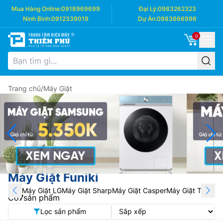
Mua Hàng Online:
0918969699
Đại Lý:
0983262323
Ninh Bình:
0912339019
Dự Án:
0983666996
0
Trang chủ
/
Máy Giặt
Máy Giặt Funiki
Máy Giặt LG
Máy Giặt Sharp
Máy Giặt Casper
Máy Giặt Toshiba
Có
7
sản phẩm
Lọc sản phẩm