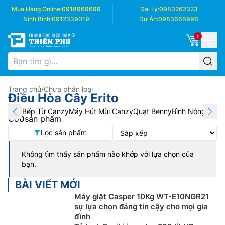
Mua Hàng Online:
0918969699
Đại Lý:
0983262323
Ninh Bình:
0912339019
Dự Án:
0983666996
0
Trang chủ
/
Chưa phân loại
Điều Hòa Cây Erito
Bếp Từ Canzy
Máy Hút Mùi Canzy
Quạt Benny
Bình Nóng Lạnh
Có
0
sản phẩm
Lọc sản phẩm
Không tìm thấy sản phẩm nào khớp với lựa chọn của
bạn.
BÀI VIẾT MỚI
Máy giặt Casper 10Kg WT-E10NGR21
sự lựa chọn đáng tin cậy cho mọi gia
đình