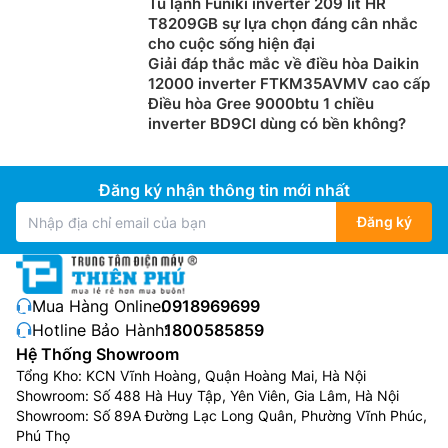
Tủ lạnh Funiki inverter 209 lít HR
T8209GB sự lựa chọn đáng cân nhắc
cho cuộc sống hiện đại
Giải đáp thắc mắc về điều hòa Daikin
12000 inverter FTKM35AVMV cao cấp
Điều hòa Gree 9000btu 1 chiều
inverter BD9CI dùng có bền không?
Đăng ký nhận thông tin mới nhất
Đăng ký
Mua Hàng Online:
0918969699
Hotline Bảo Hành:
1800585859
Hệ Thống Showroom
Tổng Kho: KCN Vĩnh Hoàng, Quận Hoàng Mai, Hà Nội
Showroom: Số 488 Hà Huy Tập, Yên Viên, Gia Lâm, Hà Nội
Showroom: Số 89A Đường Lạc Long Quân, Phường Vĩnh Phúc,
Phú Thọ