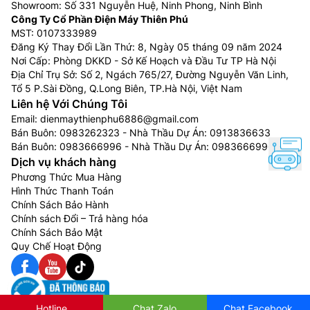
Showroom: Số 331 Nguyễn Huệ, Ninh Phong, Ninh Bình
Công Ty Cổ Phần Điện Máy Thiên Phú
MST: 0107333989
Đăng Ký Thay Đổi Lần Thứ: 8, Ngày 05 tháng 09 năm 2024
Nơi Cấp: Phòng DKKD - Sở Kế Hoạch và Đầu Tư TP Hà Nội
Địa Chỉ Trụ Sở: Số 2, Ngách 765/27, Đường Nguyễn Văn Linh,
Tổ 5 P.Sài Đồng, Q.Long Biên, TP.Hà Nội, Việt Nam
Liên hệ Với Chúng Tôi
Email:
dienmaythienphu6886@gmail.com
Bán Buôn:
0983262323
- Nhà Thầu Dự Án:
0913836633
Bán Buôn:
0983666996
- Nhà Thầu Dự Án:
0983666996
Dịch vụ khách hàng
Phương Thức Mua Hàng
Hình Thức Thanh Toán
Chính Sách Bảo Hành
Chính sách Đổi – Trả hàng hóa
Chính Sách Bảo Mật
Quy Chế Hoạt Động
Hotline
Chat Zalo
Chat Facebook