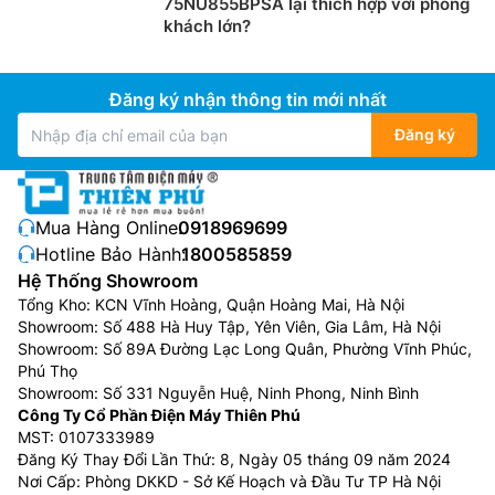
75NU855BPSA lại thích hợp với phòng
khách lớn?
Đăng ký nhận thông tin mới nhất
Đăng ký
Mua Hàng Online:
0918969699
Hotline Bảo Hành:
1800585859
Hệ Thống Showroom
Tổng Kho: KCN Vĩnh Hoàng, Quận Hoàng Mai, Hà Nội
Showroom: Số 488 Hà Huy Tập, Yên Viên, Gia Lâm, Hà Nội
Showroom: Số 89A Đường Lạc Long Quân, Phường Vĩnh Phúc,
Phú Thọ
Showroom: Số 331 Nguyễn Huệ, Ninh Phong, Ninh Bình
Công Ty Cổ Phần Điện Máy Thiên Phú
MST: 0107333989
Đăng Ký Thay Đổi Lần Thứ: 8, Ngày 05 tháng 09 năm 2024
Nơi Cấp: Phòng DKKD - Sở Kế Hoạch và Đầu Tư TP Hà Nội