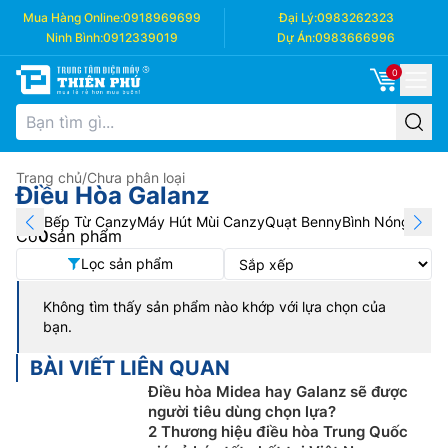
Mua Hàng Online:
0918969699
Đại Lý:
0983262323
Ninh Bình:
0912339019
Dự Án:
0983666996
0
Trang chủ
/
Chưa phân loại
Điều Hòa Galanz
Bếp Từ Canzy
Máy Hút Mùi Canzy
Quạt Benny
Bình Nóng Lạnh
Có
0
sản phẩm
Lọc sản phẩm
Không tìm thấy sản phẩm nào khớp với lựa chọn của
bạn.
BÀI VIẾT LIÊN QUAN
Điều hòa Midea hay Galanz sẽ được
người tiêu dùng chọn lựa?
2 Thương hiệu điều hòa Trung Quốc