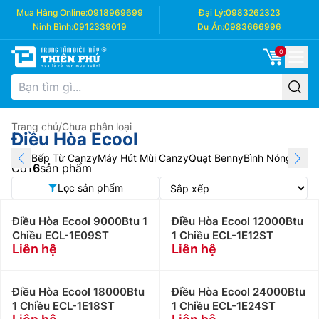
Mua Hàng Online:
0918969699
Đại Lý:
0983262323
Ninh Bình:
0912339019
Dự Án:
0983666996
0
Trang chủ
/
Chưa phân loại
Điều Hòa Ecool
Bếp Từ Canzy
Máy Hút Mùi Canzy
Quạt Benny
Bình Nóng Lạnh
Có
16
sản phẩm
Lọc sản phẩm
Điều Hòa Ecool 9000Btu 1
Điều Hòa Ecool 12000Btu
Chiều ECL-1E09ST
1 Chiều ECL-1E12ST
Liên hệ
Liên hệ
Điều Hòa Ecool 18000Btu
Điều Hòa Ecool 24000Btu
1 Chiều ECL-1E18ST
1 Chiều ECL-1E24ST