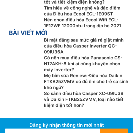
tốt và tiết kiệm điện không?
Tìm hiểu về công nghệ và đặc điểm
của Điều hòa Ecool ECL-1E09ST
Nên chọn điều hòa Ecool Wifi ECL-
1E12WF 12000btu trong dịp hè 2021
BÀI VIẾT MỚI
Bí mật đằng sau mức giá rẻ giật mình
của điều hòa Casper inverter QC-
09IU36A
Có nên mua điều hòa Panasonic CS-
N12AKH-8 khi ai cũng khuyên chọn
máy Inverter?
Mẹ bỉm sữa Review: Điều hòa Daikin
FTKB25ZVMV có đủ êm cho trẻ sơ sinh
khó ngủ?
So sánh điều hòa Casper XC-09IU38
và Daikin FTKB25ZVMV, loại nào tiết
kiệm điện tốt hơn?
Đăng ký nhận thông tin mới nhất