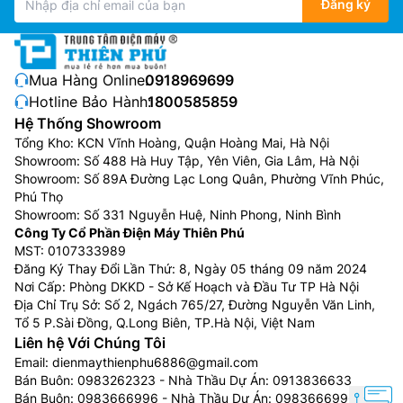
Đăng ký
Mua Hàng Online:
0918969699
Hotline Bảo Hành:
1800585859
Hệ Thống Showroom
Tổng Kho: KCN Vĩnh Hoàng, Quận Hoàng Mai, Hà Nội
Showroom: Số 488 Hà Huy Tập, Yên Viên, Gia Lâm, Hà Nội
Showroom: Số 89A Đường Lạc Long Quân, Phường Vĩnh Phúc,
Phú Thọ
Showroom: Số 331 Nguyễn Huệ, Ninh Phong, Ninh Bình
Công Ty Cổ Phần Điện Máy Thiên Phú
MST: 0107333989
Đăng Ký Thay Đổi Lần Thứ: 8, Ngày 05 tháng 09 năm 2024
Nơi Cấp: Phòng DKKD - Sở Kế Hoạch và Đầu Tư TP Hà Nội
Địa Chỉ Trụ Sở: Số 2, Ngách 765/27, Đường Nguyễn Văn Linh,
Tổ 5 P.Sài Đồng, Q.Long Biên, TP.Hà Nội, Việt Nam
Liên hệ Với Chúng Tôi
Email:
dienmaythienphu6886@gmail.com
Bán Buôn:
0983262323
- Nhà Thầu Dự Án:
0913836633
Bán Buôn:
0983666996
- Nhà Thầu Dự Án:
0983666996