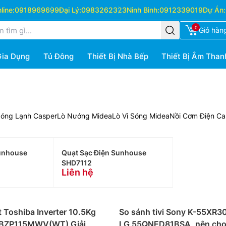
ine:
0918969699
Đại Lý:
0983262323
Ninh Bình:
0912339019
Dự Án:
0
Giỏ hàn
Gia Dụng
Tủ Đông
Thiết Bị Nhà Bếp
Thiết Bị Âm Than
Nóng Lạnh Casper
Lò Nướng Midea
Lò Vi Sóng Midea
Nồi Cơm Điện Ca
Sunhouse
Quạt Sạc Điện Sunhouse
SHD7112
Liên hệ
 Toshiba Inverter 10.5Kg
So sánh tivi Sony K-55XR3
BZP115MWV(WT) Giải
LG 55QNED81BSA, nên chọ