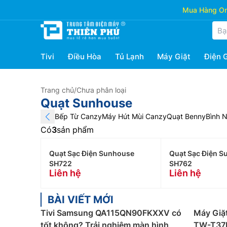
Mua Hàng Onl
Tivi
Điều Hòa
Tủ Lạnh
Máy Giặt
Điện 
Trang chủ
/
Chưa phân loại
Quạt Sunhouse
Bếp Từ Canzy
Máy Hút Mùi Canzy
Quạt Benny
Bình 
Có
3
sản phẩm
Quạt Sạc Điện Sunhouse
Quạt Sạc Điện 
SH722
SH762
Liên hệ
Liên hệ
BÀI VIẾT MỚI
Tivi Samsung QA115QN90FKXXV có
Máy Giặt
tốt không? Trải nghiệm màn hình
TW-T37