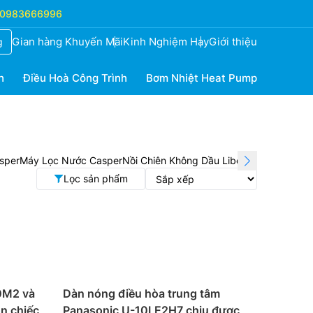
0983666996
Gian hàng Khuyến Mãi
Kinh Nghiệm Hay
Giới thiệu
g
h
Điều Hoà Công Trình
Bơm Nhiệt Heat Pump
sper
Máy Lọc Nước Casper
Nồi Chiên Không Dầu Liberte
Quạt Sunho
Lọc sản phẩm
0M2 và
Dàn nóng điều hòa trung tâm
n chiếc
Panasonic U-10LE2H7 chịu được