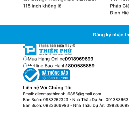
115 inch khổng lồ
Pháp Gi
Đình Hiệ
Đăng ký nhận th
Mua Hàng Online:
0918969699
Hotline Bảo Hành:
1800585859
Liên hệ Với Chúng Tôi
Email:
dienmaythienphu6886@gmail.com
Bán Buôn:
0983262323
- Nhà Thầu Dự Án:
091383663
Bán Buôn:
0983666996
- Nhà Thầu Dự Án:
09836669