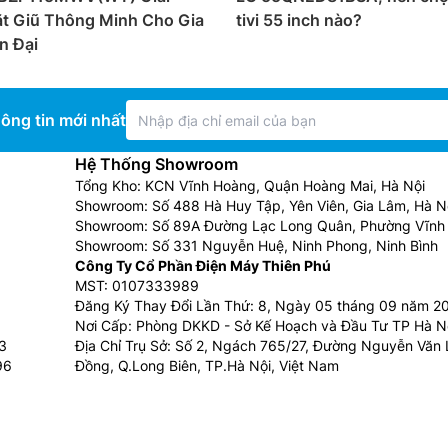
ặt Giũ Thông Minh Cho Gia
tivi 55 inch nào?
n Đại
ông tin mới nhất
Hệ Thống Showroom
Tổng Kho: KCN Vĩnh Hoàng, Quận Hoàng Mai, Hà Nội
Showroom: Số 488 Hà Huy Tập, Yên Viên, Gia Lâm, Hà N
Showroom: Số 89A Đường Lạc Long Quân, Phường Vĩnh 
Showroom: Số 331 Nguyễn Huệ, Ninh Phong, Ninh Bình
Công Ty Cổ Phần Điện Máy Thiên Phú
MST: 0107333989
Đăng Ký Thay Đổi Lần Thứ: 8, Ngày 05 tháng 09 năm 2
Nơi Cấp: Phòng DKKD - Sở Kế Hoạch và Đầu Tư TP Hà N
3
Địa Chỉ Trụ Sở: Số 2, Ngách 765/27, Đường Nguyễn Văn L
96
Đồng, Q.Long Biên, TP.Hà Nội, Việt Nam