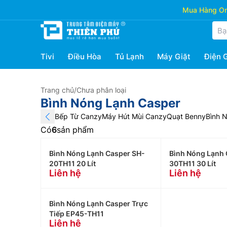
Mua Hàng Onl
Tivi
Điều Hòa
Tủ Lạnh
Máy Giặt
Điện 
Trang chủ
/
Chưa phân loại
Bình Nóng Lạnh Casper
Bếp Từ Canzy
Máy Hút Mùi Canzy
Quạt Benny
Bình 
Có
6
sản phẩm
Bình Nóng Lạnh Casper SH-
Bình Nóng Lạnh 
20TH11 20 Lít
30TH11 30 Lít
Liên hệ
Liên hệ
Bình Nóng Lạnh Casper Trực
Tiếp EP45-TH11
Liên hệ