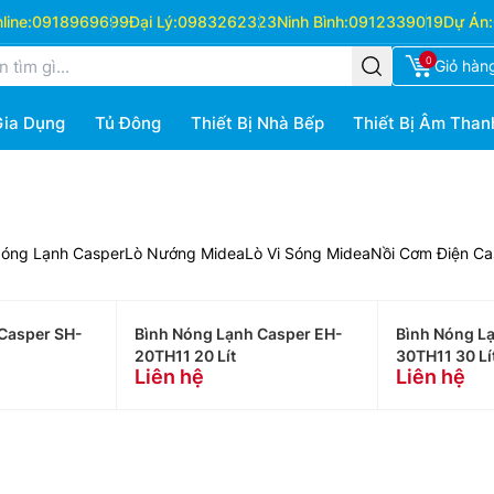
ine:
0918969699
Đại Lý:
0983262323
Ninh Bình:
0912339019
Dự Án:
0
Giỏ hàn
Gia Dụng
Tủ Đông
Thiết Bị Nhà Bếp
Thiết Bị Âm Than
Nóng Lạnh Casper
Lò Nướng Midea
Lò Vi Sóng Midea
Nồi Cơm Điện Ca
Casper SH-
Bình Nóng Lạnh Casper EH-
Bình Nóng L
20TH11 20 Lít
30TH11 30 Lí
Liên hệ
Liên hệ