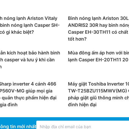
h nóng lạnh Ariston Vitaly
Bình nóng lạnh Ariston 30L
 bình nóng lạnh Casper SH-
ANDRIS2 30R hay bình nón
ó gì khác biệt?
Casper EH-30TH11 có chất
tốt hơn?
ẫn kích hoạt bảo hành bình
Mùa đông ấm áp hơn với bì
h casper và lưu ý khi cần
lạnh Casper EH-20TH11 20 
h
Sharp inverter 4 cánh 466
Máy giặt Toshiba Inverter 1
FXP560V-MG giúp mọi gia
TW-T25BZU115MWV(MG) G
 quản thực phẩm hiện đại
pháp giặt giũ thông minh c
gia đình
đình hiện đại
ông tin mới nhất