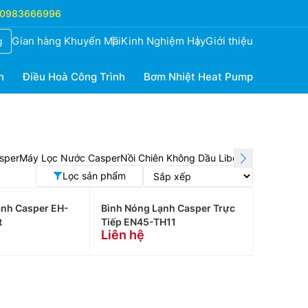
0983666996
Gian hàng Khuyến Mãi
Kinh Nghiệm Hay
Giới thiệu
g
h
Điều Hoà Công Trình
Bơm Nhiệt Heat Pump
sper
Máy Lọc Nước Casper
Nồi Chiên Không Dầu Liberte
Quạt Sunho
Lọc sản phẩm
ạnh Casper EH-
Bình Nóng Lạnh Casper Trực
t
Tiếp EN45-TH11
Liên hệ