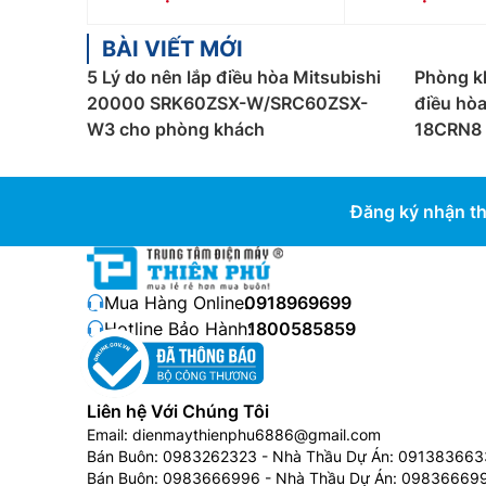
BÀI VIẾT MỚI
5 Lý do nên lắp điều hòa Mitsubishi
Phòng k
20000 SRK60ZSX-W/SRC60ZSX-
điều hò
W3 cho phòng khách
18CRN8 
Đăng ký nhận th
Mua Hàng Online:
0918969699
Hotline Bảo Hành:
1800585859
Liên hệ Với Chúng Tôi
Email:
dienmaythienphu6886@gmail.com
Bán Buôn:
0983262323
- Nhà Thầu Dự Án:
091383663
Bán Buôn:
0983666996
- Nhà Thầu Dự Án:
09836669