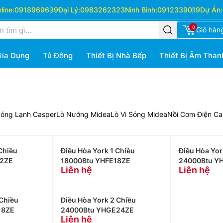
ine:
0918969699
Đại Lý:
0983262323
Ninh Bình:
0912339019
Dự Án:
0
Giỏ hàn
Gia Dụng
Tủ Đông
Thiết Bị Nhà Bếp
Thiết Bị Âm Than
Nóng Lạnh Casper
Lò Nướng Midea
Lò Vi Sóng Midea
Nồi Cơm Điện Ca
Chiều
Điều Hòa York 1 Chiều
Điều Hòa Yor
12ZE
18000Btu YHFE18ZE
24000Btu Y
Liên hệ
Liên hệ
 Chiều
Điều Hòa York 2 Chiều
18ZE
24000Btu YHGE24ZE
Liên hệ