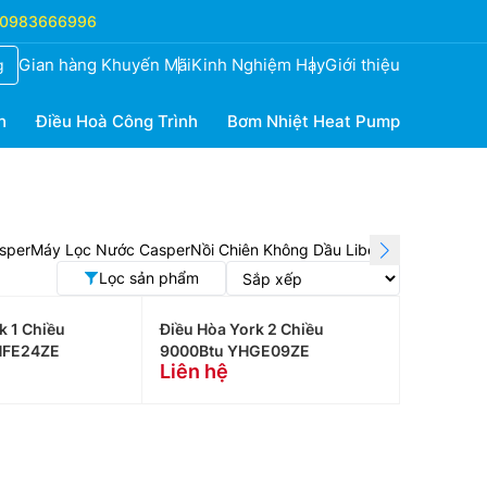
0983666996
Gian hàng Khuyến Mãi
Kinh Nghiệm Hay
Giới thiệu
g
h
Điều Hoà Công Trình
Bơm Nhiệt Heat Pump
sper
Máy Lọc Nước Casper
Nồi Chiên Không Dầu Liberte
Quạt Sunho
Lọc sản phẩm
k 1 Chiều
Điều Hòa York 2 Chiều
HFE24ZE
9000Btu YHGE09ZE
Liên hệ