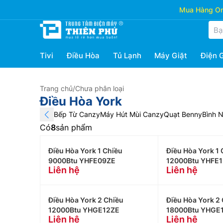
Mua Hàng Onl
Tivi
Điều Hòa
Tủ Lạnh
Máy Giặt
Điện 
Trang chủ
/
Chưa phân loại
Điều Hòa York
Bếp Từ Canzy
Máy Hút Mùi Canzy
Quạt Benny
Bình 
Có
8
sản phẩm
Điều Hòa York 1 Chiều
Điều Hòa York 1 
9000Btu YHFE09ZE
12000Btu YHFE
Liên hệ
Liên hệ
Điều Hòa York 2 Chiều
Điều Hòa York 2
12000Btu YHGE12ZE
18000Btu YHGE
Liên hệ
Liên hệ