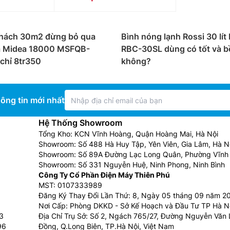
hách 30m2 đừng bỏ qua
Bình nóng lạnh Rossi 30 lít
a Midea 18000 MSFQB-
RBC-30SL dùng có tốt và b
chỉ 8tr350
không?
ông tin mới nhất
Hệ Thống Showroom
Tổng Kho: KCN Vĩnh Hoàng, Quận Hoàng Mai, Hà Nội
Showroom: Số 488 Hà Huy Tập, Yên Viên, Gia Lâm, Hà N
Showroom: Số 89A Đường Lạc Long Quân, Phường Vĩnh 
Showroom: Số 331 Nguyễn Huệ, Ninh Phong, Ninh Bình
Công Ty Cổ Phần Điện Máy Thiên Phú
MST: 0107333989
Đăng Ký Thay Đổi Lần Thứ: 8, Ngày 05 tháng 09 năm 2
Nơi Cấp: Phòng DKKD - Sở Kế Hoạch và Đầu Tư TP Hà N
3
Địa Chỉ Trụ Sở: Số 2, Ngách 765/27, Đường Nguyễn Văn L
96
Đồng, Q.Long Biên, TP.Hà Nội, Việt Nam