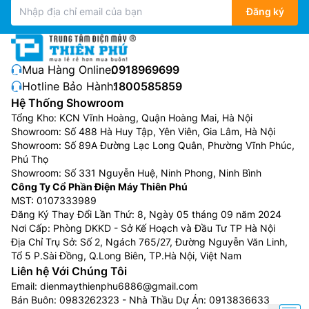
lần giặt.
Đăng ký
Mua Hàng Online:
0918969699
Hotline Bảo Hành:
1800585859
Hệ Thống Showroom
Tổng Kho: KCN Vĩnh Hoàng, Quận Hoàng Mai, Hà Nội
Showroom: Số 488 Hà Huy Tập, Yên Viên, Gia Lâm, Hà Nội
Showroom: Số 89A Đường Lạc Long Quân, Phường Vĩnh Phúc,
Phú Thọ
Showroom: Số 331 Nguyễn Huệ, Ninh Phong, Ninh Bình
Công Ty Cổ Phần Điện Máy Thiên Phú
Công nghệ chăm sóc vải mỏng
MST: 0107333989
Đăng Ký Thay Đổi Lần Thứ: 8, Ngày 05 tháng 09 năm 2024
DelicatesPlus
Nơi Cấp: Phòng DKKD - Sở Kế Hoạch và Đầu Tư TP Hà Nội
Địa Chỉ Trụ Sở: Số 2, Ngách 765/27, Đường Nguyễn Văn Linh,
Đây là công nghệ giúp giúp kéo dài tuổi thọ cho
Tổ 5 P.Sài Đồng, Q.Long Biên, TP.Hà Nội, Việt Nam
những bộ quần áo yêu thích của bạn nhờ chuyển động
Liên hệ Với Chúng Tôi
giặt nhẹ nhàng và mực nước tối ưu. DelicatesPlus sẽ
Email:
dienmaythienphu6886@gmail.com
chăm sóc nhẹ nhàng cho mọi loại vải mỏng, bao gồm
Bán Buôn:
0983262323
- Nhà Thầu Dự Án:
0913836633