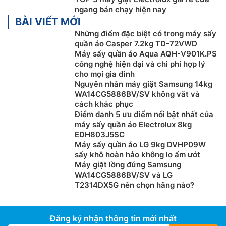
ngang bán chạy hiện nay
BÀI VIẾT MỚI
Những điểm đặc biệt có trong máy sấy
quần áo Casper 7.2kg TD-72VWD
Máy sấy quần áo Aqua AQH-V901K.PS
công nghệ hiện đại và chi phí hợp lý
cho mọi gia đình
Nguyên nhân máy giặt Samsung 14kg
WA14CG5886BV/SV không vắt và
cách khắc phục
Điểm danh 5 ưu điểm nổi bật nhất của
máy sấy quần áo Electrolux 8kg
EDH803J5SC
Chương trình diệt khuẩn chuyên sâu
Máy sấy quần áo LG 9kg DVHP09W
sấy khô hoàn hảo không lo ẩm ướt
Máy giặt Electrolux inverter 10kg
EWF1023P5WC
Máy giặt lồng đứng Samsung
được tích hợp chương trình anitise, được chứng nhận
WA14CG5886BV/SV và LG
bởi Swissatest, kết hợp chu trình giặt và hấp hơi nước
T2314DX5G nên chọn hãng nào?
ở trên 60°C để loại bỏ hơn 99,99% vi khuẩn và virus.
Phấn hoa và các chất gây dị ứng cũng được ghi nhận
giảm, đảm bảo quần áo được vệ sinh sạch sẽ sau mỗi
Đăng ký nhận thông tin mới nhất