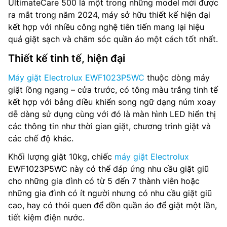
UltimateCare 500 là một trong những model mới được
ra mắt trong năm 2024, máy sở hữu thiết kế hiện đại
Công suất tiêu thụ: – W
kết hợp với nhiều công nghệ tiên tiến mang lại hiệu
quả giặt sạch và chăm sóc quần áo một cách tốt nhất.
Chế độ giặt nhanh: Có
Thiết kế tinh tế, hiện đại
Động cơ dẫn động: Dây curoa
Máy giặt Electrolux EWF1023P5WC
thuộc dòng máy
Chương trình giặt: 13 chương trình
giặt lồng ngang – cửa trước, có tông màu trắng tinh tế
kết hợp với bảng điều khiển song ngữ dạng núm xoay
Cách điều khiển: Cảm ứng thông minh với núm xoay, màn
dễ dàng sử dụng cùng với đó là màn hình LED hiển thị
hình LED
các thông tin như thời gian giặt, chương trình giặt và
các chế độ khác.
Chất liệu lồng giặt: Thép không gỉ
Khối lượng giặt 10kg, chiếc
máy giặt Electrolux
Cài đặt hẹn giờ: Có
EWF1023P5WC này có thể đáp ứng nhu cầu giặt giũ
cho những gia đình có từ 5 đến 7 thành viên hoặc
Kích thước(RxCxS): 600 x 850 x 659 mm
những gia đình có ít người nhưng có nhu cầu giặt giũ
cao, hay có thói quen để dồn quần áo để giặt một lần,
Trọng lượng: 73 kg
tiết kiệm điện nước.