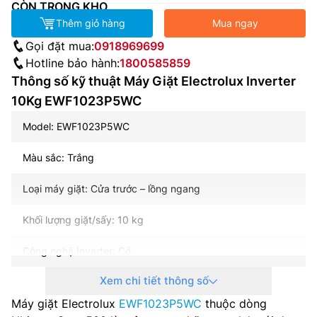
CÒN TRONG KHO
Thêm giỏ hàng
Mua ngay
Gọi đặt mua:
0918969699
Hotline bảo hành:
1800585859
Thông số kỹ thuật Máy Giặt Electrolux Inverter
10Kg EWF1023P5WC
Model: EWF1023P5WC
Màu sắc: Trắng
Loại máy giặt: Cửa trước – lồng ngang
Khối lượng giặt/sấy: 10 kg
Công nghệ Inverter: Có
Xem chi tiết thông số
Tốc độ quay vắt: 1200 vòng/phút
Máy giặt Electrolux
EWF1023P5WC
thuộc dòng
Công suất tối đa: 2000 W