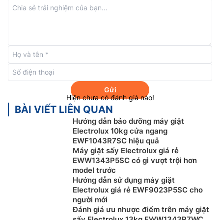
Gửi
Hiện chưa có đánh giá nào!
BÀI VIẾT LIÊN QUAN
Hướng dẫn bảo dưỡng máy giặt
Electrolux 10kg cửa ngang
Công nghệ UltraMix
EWF1043R7SC hiệu quả
Máy giặt sấy Electrolux giá rẻ
Máy giặt Electrolux inverter
EWF1023P5WC được
EWW1343P5SC có gì vượt trội hơn
trang bị công nghệ UltraMix, chất giặt tẩy và chất làm
model trước
Hướng dẫn sử dụng máy giặt
mềm vải được hòa tan hoàn toàn và sẵn sàng phát
Electrolux giá rẻ EWF9023P5SC cho
huy đầy đủ tác dụng trước khi đi vào lồng giặt, đảm
người mới
bảo quần áo của bạn được giặt sạch mà không dính
Đánh giá ưu nhược điểm trên máy giặt
vết cặn chất giặt tẩy.
sấy Electrolux 13kg EWW1343R7WC