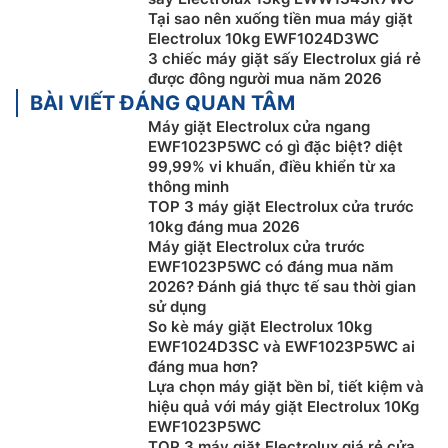
Tại sao nên xuống tiền mua máy giặt
Electrolux 10kg EWF1024D3WC
3 chiếc máy giặt sấy Electrolux giá rẻ
được đông người mua năm 2026
BÀI VIẾT ĐÁNG QUAN TÂM
Máy giặt Electrolux cửa ngang
EWF1023P5WC có gì đặc biệt? diệt
99,99% vi khuẩn, điều khiển từ xa
thông minh
TOP 3 máy giặt Electrolux cửa trước
10kg đáng mua 2026
Máy giặt Electrolux cửa trước
EWF1023P5WC có đáng mua năm
Giặt nhanh đầy tải chỉ 45 phút
2026? Đánh giá thực tế sau thời gian
sử dụng
Công nghệ giặt nhanh FullWash 45 trên
máy giặt
So kè máy giặt Electrolux 10kg
Electrolux giá rẻ
EWF1023P5WC với khả năng giặt tối
EWF1024D3SC và EWF1023P5WC ai
đa tải trọng nhờ sử dụng các vòi phun nước mạnh mẽ
đáng mua hơn?
kết hợp với chuyển động lốc xoáy đặc biệt ở nhiệt độ
Lựa chọn máy giặt bền bỉ, tiết kiệm và
hiệu quả với máy giặt Electrolux 10Kg
thấp 30°C giúp cho áo quần được giặt sạch tối ưu chỉ
EWF1023P5WC
trong 45 phút.
TOP 3 máy giặt Electrolux giá rẻ cửa