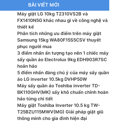
ợng: 75 kg
BÀI VIẾT MỚI
Máy giặt LG 10kg T2310VS2B và
xuất: Electrolux
FX1410N5G khác nhau gì về công nghệ và
thiết kế
 tại: Thái Lan
Phân tích những ưu điểm trên máy giặt
Samsung 15kg WA80F15S5CSV thuyết
mắt: 2024
phục người mua
3 điểm nhấn ấn tượng tạo nên 1 chiếc máy
sấy quần áo Electrolux 9kg EDH903R7SC
hoản hảo
5 điểm nhấn đáng chú ý của máy sấy quần
áo LG inverter 10.5kg DVHP50W
Máy sấy quần áo Toshiba inverter TD-
BK110GHV(MK) sấy khô chuẩn chỉnh hoàn
hảo từng chi tiết
Máy giặt Toshiba Inverter 10.5 kg TW-
T25BZU115MWV(MG) Giải pháp giặt giũ
thông minh cho gia đình hiện đại