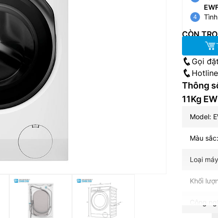
EWF
Tình
CÒN TRO
Gọi đặ
Hotlin
Thông số
11Kg E
Model: 
Màu sắc:
Loại máy
Khối lượ
Công ngh