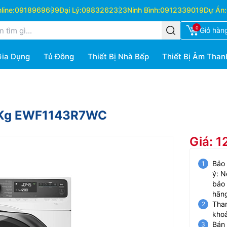
ine:
0918969699
Đại Lý:
0983262323
Ninh Bình:
0912339019
Dự Án:
0
Giỏ hàn
Gia Dụng
Tủ Đông
Thiết Bị Nhà Bếp
Thiết Bị Âm Than
 11Kg EWF1143R7WC
Giá: 1
Bảo
ý: N
bảo 
hãn
Than
kho
Bán 