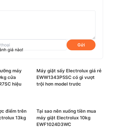
Gửi
ánh giá nào!
dưỡng máy
Máy giặt sấy Electrolux giá rẻ
10kg cửa
EWW1343P5SC có gì vượt
R7SC hiệu
trội hơn model trước
ợc điểm trên
Tại sao nên xuống tiền mua
ctrolux 13kg
máy giặt Electrolux 10kg
EWF1024D3WC