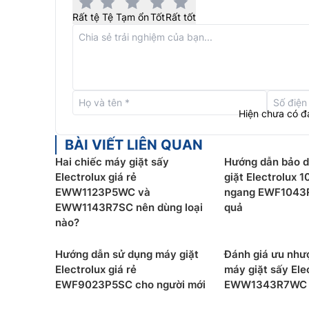
Rất tệ
Tệ
Tạm ổn
Tốt
Rất tốt
Hiện chưa có đ
BÀI VIẾT LIÊN QUAN
Hai chiếc máy giặt sấy
Hướng dẫn bảo 
Electrolux giá rẻ
giặt Electrolux 
EWW1123P5WC và
ngang EWF1043
EWW1143R7SC nên dùng loại
quả
nào?
Hướng dẫn sử dụng máy giặt
Đánh giá ưu như
Electrolux giá rẻ
máy giặt sấy Ele
EWF9023P5SC cho người mới
EWW1343R7WC
Hệ thống cảm biến AI SensorWash