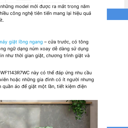
Tốc độ q
những model mới được ra mắt trong năm
hiều công nghệ tiên tiến mang lại hiệu quả
Công suấ
t.
Công suấ
Chế độ g
máy giặt lồng ngang
– cửa trước, có tông
 song ngữ dạng núm xoay dễ dàng sử dụng
Động cơ
n như thời gian giặt, chương trình giặt và
Chương t
EWF1143R7WC này có thể đáp ứng nhu cầu
Cách điề
 viên hoặc những gia đình có ít người nhưng
 quần áo để giặt một lần, tiết kiệm điện
Chất liệ
Cài đặt 
Kích th