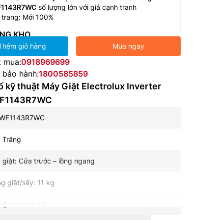
1143R7WC
số lượng lớn với giá cạnh tranh
 trang: Mới 100%
NG KHO
Thêm giỏ hàng
Mua ngay
t mua:
0918969699
e bảo hành:
1800585859
 kỹ thuật Máy Giặt Electrolux Inverter
WF1143R7WC
EWF1143R7WC
 Trắng
 giặt: Cửa trước – lồng ngang
ng giặt/sấy: 11 kg
ệ Inverter: Có