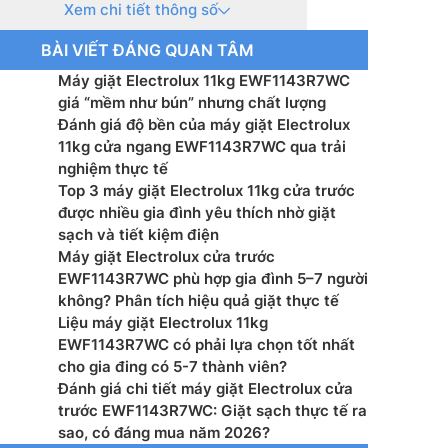
Xem chi tiết thông số
uay vắt: 1400 vòng/phút
BÀI VIẾT ĐÁNG QUAN TÂM
t tối đa: 2100 W
Máy giặt Electrolux 11kg EWF1143R7WC
t tiêu thụ: – W
giá “mềm như bún” nhưng chất lượng
Đánh giá độ bền của máy giặt Electrolux
iặt nhanh: Có
11kg cửa ngang EWF1143R7WC qua trải
nghiệm thực tế
 dẫn động: Dây curoa
Top 3 máy giặt Electrolux 11kg cửa trước
được nhiều gia đình yêu thích nhờ giặt
rình giặt: 13 chương trình
sạch và tiết kiệm điện
Máy giặt Electrolux cửa trước
u khiển: Núm xoay, nút nhấn kết hợp màn hình LED
EWF1143R7WC phù hợp gia đình 5–7 người
không? Phân tích hiệu quả giặt thực tế
u lồng giặt: Thép không gỉ
Liệu máy giặt Electrolux 11kg
EWF1143R7WC có phải lựa chọn tốt nhất
hẹn giờ: Có
cho gia đing có 5-7 thành viên?
Đánh giá chi tiết máy giặt Electrolux cửa
ước(RxCxS): 600 x 850 x 659 mm
trước EWF1143R7WC: Giặt sạch thực tế ra
sao, có đáng mua năm 2026?