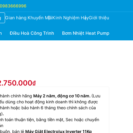
0983666996
Gian hàng Khuyến Mãi
Kinh Nghiệm Hay
Giới thiệu
g
h
Điều Hoà Công Trình
Bơm Nhiệt Heat Pump
2.750.000
 hành chính hãng
Máy 2 năm, động cơ 10 năm.
(Lưu
ếu dùng cho hoạt động kinh doanh thì không được
hành hoặc bảo hành 6 tháng theo chính sách của
g)
.
h toán thuận tiện, bằng tiền mặt, Sec hoặc chuyển
ản
buôn, bán lẻ
Máy Giặt Electrolux Inverter 11Kg