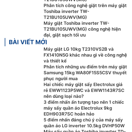
Phân tích công nghệ giặt trên máy giặt
Toshiba inverter TW-
T21BU105UWV(MG)
Máy giặt Toshiba inverter TW-
T21BU105UWV(MG) công nghệ hiện
đại, giặt sạch tối ưu
BÀI VIẾT MỚI
Công nghệ giặt hơi nước Great Steam
Máy giặt LG 10kg T2310VS2B và
FX1410N5G khác nhau gì về công nghệ
Máy giặt Toshiba giá rẻ
TW-T21BU105UWV(MG) được
và thiết kế
Phân tích những ưu điểm trên máy giặt
trang bị công nghệ Great Steam mang lại khả năng
Samsung 15kg WA80F15S5CSV thuyết
làm sạch sâu đồng thời loại bỏ các phân tử gây mùi
phục người mua
khó chịu bám trên quần áo. Không chỉ vậy, công nghệ
Hai chiếc máy giặt sấy Electrolux giá
này còn giúp tăng khả năng diệt khuẩn lên đến
rẻ EWW1123P5WC và EWW1143R7SC
99,99% đồng thời giúp quần áo sau khi giặt không bị
nên dùng loại nào?
3 điểm nhấn ấn tượng tạo nên 1 chiếc
nhăn.
máy sấy quần áo Electrolux 9kg
EDH903R7SC hoản hảo
5 điểm nhấn đáng chú ý của máy sấy
quần áo LG inverter 10.5kg DVHP50W
Máy sấy quần áo Toshiba inverter TD-