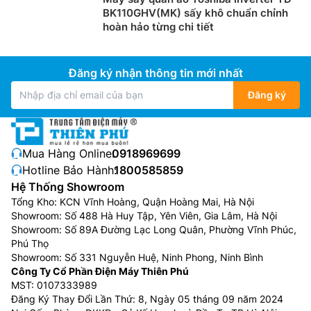
BK110GHV(MK) sấy khô chuẩn chỉnh
hoàn hảo từng chi tiết
Đăng ký nhận thông tin mới nhất
Đăng ký
Công nghệ Color Alive giảm phai màu sợi
vải
Mua Hàng Online:
0918969699
Hotline Bảo Hành:
1800585859
Máy giặt Toshiba lồng ngang TW-T21BU105UWV(MG)
Hệ Thống Showroom
sử dụng nước lạnh kết hợp cùng siêu sóng nước giúp
Tổng Kho: KCN Vĩnh Hoàng, Quận Hoàng Mai, Hà Nội
quần áo sạch sẽ tinh tươm mà vẫn tối ưu năng lượng
Showroom: Số 488 Hà Huy Tập, Yên Viên, Gia Lâm, Hà Nội
sử dụng.
Showroom: Số 89A Đường Lạc Long Quân, Phường Vĩnh Phúc,
Phú Thọ
Showroom: Số 331 Nguyễn Huệ, Ninh Phong, Ninh Bình
Công Ty Cổ Phần Điện Máy Thiên Phú
MST: 0107333989
Đăng Ký Thay Đổi Lần Thứ: 8, Ngày 05 tháng 09 năm 2024