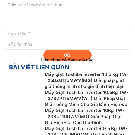
Công nghệ Origin Inverter
Gửi
Máy giặt Toshiba 9.5kg
TW-T21BU105UWV(MG) sử
Hiện chưa có đánh giá nào!
dụng động cơ truyền động gián tiếp kết hợp công
BÀI VIẾT LIÊN QUAN
nghệ Origin Inverter giúp tiết kiệm năng lượng đáng
Máy giặt Toshiba Inverter 10.5 kg TW-
kể, tối ưu chi phí sinh hoạt cho gia đình. Ngoài ra,
T25BZU115MWV(MG) Giải pháp giặt
giũ thông minh cho gia đình hiện đại
công nghệ inverter còn giúp máy giặt hoạt động êm ái
Máy Giặt Toshiba Inverter 10.5Kg TW-
và bền bỉ hơn.
T37BZP115MWV(WT) Giải Pháp Giặt
Giũ Thông Minh Cho Gia Đình Hiện Đại
Máy Giặt Toshiba Inverter 10Kg TW-
T23BU110UWV(MG) Giải Pháp Giặt
Giũ Hiện Đại Cho Gia Đình
Máy Giặt Toshiba Inverter 9.5 Kg TW-
T23BU105UWV(MG) Giặt Sạch Hiệu