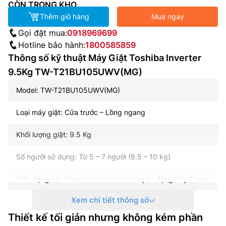
CÒN TRONG KHO
Thêm giỏ hàng
Mua ngay
Gọi đặt mua:
0918969699
Hotline bảo hành:
1800585859
Thông số kỹ thuật Máy Giặt Toshiba Inverter
9.5Kg TW-T21BU105UWV(MG)
Model: TW-T21BU105UWV(MG)
Loại máy giặt: Cửa trước – Lồng ngang
Khối lượng giặt: 9.5 Kg
Số người sử dụng: Từ 5 – 7 người (9.5 – 10 kg)
Kiểu động cơ: Nam châm vĩnh cửu truyền động dây Curoa
Xem chi tiết thông số
Tốc độ quay vắt tối đa: 1200 vòng/phút
Thiết kế tối giản nhưng không kém phần
Chất liệu lồng giặt: Thép không gỉ