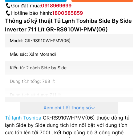
Gọi đặt mua:
0918969699
Hotline bảo hành:
1800585859
Thông số kỹ thuật Tủ Lạnh Toshiba Side By Side
Inverter 711 Lít GR-RS910WI-PMV(06)
Model: GR-RS910WI-PMV(06)
Màu sắc: Xám Morandi
Kiểu tủ: 2 cánh Side by Side
Dung tích tổng: 768 lít
Dung tích sử dụng: 711 lít
Xem chi tiết thông số
Dung tích năng đá: 273 lít
Tủ lạnh Toshiba
GR-RS910WI-PMV(06) thuộc dòng tủ
Dung tích năng mát: 438 lít
lạnh Side by Side dung tích lớn nổi bật với dung tích
cực lớn lên tới 700L, kết hợp cùng bộ 3 công nghệ
Công nghệ inverter: Origin Inverter