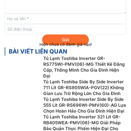
môi trường.
Gửi
Hiện chưa có đánh giá nào!
BÀI VIẾT LIÊN QUAN
Tủ Lạnh Toshiba Inverter GR-
RS775WI-PMV(06)-MG Thiết Kế Đẳng
Cấp, Thông Minh Cho Gia Đình Hiện
Đại
Tủ Lạnh Toshiba Side By Side Inverter
Công nghệ PureAir khử mùi, diệt khuẩn lên
711 Lít GR-RS905WIA-PGV(22) Không
đến 99%+
Gian Lưu Trữ Rộng Lớn Cho Gia Đình
Tủ Lạnh Toshiba Inverter Side By Side
Tủ lạnh Toshiba inverter
GR-RS910WI-PMV(06) được
555 Lít GR-RS696WI-PMV(60)-AG Lựa
Chọn Hoàn Hảo Cho Gia Đình Hiện Đại
trang bị công nghệ PureAIR giúp giữ thực phẩm tươi
Tủ Lạnh Toshiba Inverter 321 Lít GR-
ngon ở cả ngăn đông và ngăn mát, đảm bảo an toàn
RB405WEA-PMV(06)-MG Giải Pháp
cho sức khỏe gia đình – đặc biệt lý tưởng cho việc
Bảo Quản Thực Phẩm Hiện Đại Cho