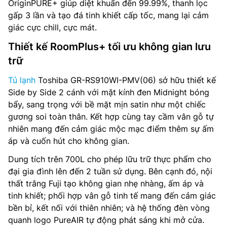
OriginPURE+ giúp diệt khuẩn đến 99.99%, thanh lọc
gấp 3 lần và tạo đá tinh khiết cấp tốc, mang lại cảm
Công suất tiêu thụ công bố theo TCVN: 660 kWh/năm
giác cực chill, cực mát.
Lấy nước và đá bên ngoài: Không
Thiết kế RoomPlus+ tối ưu không gian lưu
trữ
Làm đá tự động: Có
Tủ lạnh
Toshiba GR-RS910WI-PMV(06) sở hữu thiết kế
Ngăn đông mềm: Không
Side by Side 2 cánh với mặt kính đen Midnight bóng
bẩy, sang trọng với bề mặt mịn satin như một chiếc
Chất liệu cửa tủ: Mặt thép
gương soi toàn thân. Kết hợp cùng tay cầm vân gỗ tự
nhiên mang đến cảm giác mộc mạc điểm thêm sự ấm
Công nghệ làm lạnh: Luồng khí lạnh đa chiều Multi Air
Flow, Công nghệ Surrounding Cooling
áp và cuốn hút cho không gian.
Dung tích trên 700L cho phép lữu trữ thực phẩm cho
Điều khiển: Điều khiển cảm ứng bên ngoài
đại gia đình lên đến 2 tuần sử dụng. Bên cạnh đó, nội
thất trắng Fuji tạo không gian nhẹ nhàng, ấm áp và
Công nghệ khử mùi: Bộ lọc khử mùi PureAir Turbo™
tinh khiết; phối hợp vân gỗ tinh tế mang đến cảm giác
Nguồn điện: 220-240V, 50-60Hz
bền bỉ, kết nối với thiên nhiên; và hệ thống đèn vòng
quanh logo PureAIR tự động phát sáng khi mở cửa.