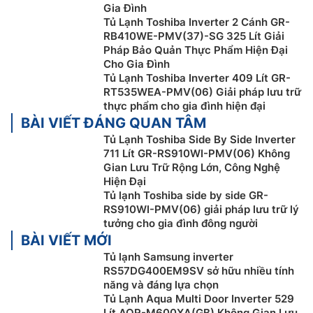
bảo quản sữa mẹ, sữa công thức và đồ ăn dặm, phù
Gia Đình
hợp với các gia đình có trẻ sơ sinh hoặc trẻ nhỏ với hệ
Tủ Lạnh Toshiba Inverter 2 Cánh GR-
RB410WE-PMV(37)-SG 325 Lít Giải
miễn dịch còn yếu.
Pháp Bảo Quản Thực Phẩm Hiện Đại
Cho Gia Đình
Tủ Lạnh Toshiba Inverter 409 Lít GR-
RT535WEA-PMV(06) Giải pháp lưu trữ
thực phẩm cho gia đình hiện đại
BÀI VIẾT ĐÁNG QUAN TÂM
Tủ Lạnh Toshiba Side By Side Inverter
711 Lít GR-RS910WI-PMV(06) Không
Gian Lưu Trữ Rộng Lớn, Công Nghệ
Hiện Đại
Tủ lạnh Toshiba side by side GR-
RS910WI-PMV(06) giải pháp lưu trữ lý
tưởng cho gia đình đông người
Công nghệ PureAIR Turbo tăng x3 tốc độ
BÀI VIẾT MỚI
thanh lọc
Tủ lạnh Samsung inverter
RS57DG400EM9SV sở hữu nhiều tính
Với chế độ PureAIR trên
tủ lạnh Toshiba Side by Side
năng và đáng lựa chọn
GR-RS910WI-PMV(06), hiệu quả lọc hàng đầu thị
Tủ Lạnh Aqua Multi Door Inverter 529
Lít AQR-M600XA(GB) Không Gian Lưu