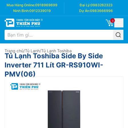
Mua Hàng Online:
0918969699
Đại Lý:
0983262323
Ninh Bình:
0912339019
Dự Án:
0983666996
0
Trang chủ
/
Tủ Lạnh
/
Tủ Lạnh Toshiba
Tủ Lạnh Toshiba Side By Side
Inverter 711 Lít GR-RS910WI-
PMV(06)