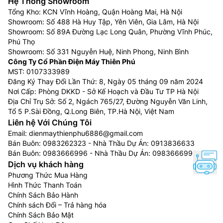
đáp ứng nhu cầu của mọi thành viên. Hệ thống lọc 3
Hệ Thống Showroom
Tổng Kho: KCN Vĩnh Hoàng, Quận Hoàng Mai, Hà Nội
cấp giúp loại bỏ tạp chất, đảm bảo đá sạch, không
Showroom: Số 488 Hà Huy Tập, Yên Viên, Gia Lâm, Hà Nội
mùi và an toàn để sử dụng ngay.
Showroom: Số 89A Đường Lạc Long Quân, Phường Vĩnh Phúc,
Phú Thọ
Showroom: Số 331 Nguyễn Huệ, Ninh Phong, Ninh Bình
Công Ty Cổ Phần Điện Máy Thiên Phú
MST: 0107333989
Đăng Ký Thay Đổi Lần Thứ: 8, Ngày 05 tháng 09 năm 2024
Nơi Cấp: Phòng DKKD - Sở Kế Hoạch và Đầu Tư TP Hà Nội
Địa Chỉ Trụ Sở: Số 2, Ngách 765/27, Đường Nguyễn Văn Linh,
Tổ 5 P.Sài Đồng, Q.Long Biên, TP.Hà Nội, Việt Nam
Liên hệ Với Chúng Tôi
Email:
dienmaythienphu6886@gmail.com
Bán Buôn:
0983262323
- Nhà Thầu Dự Án:
0913836633
Bán Buôn:
0983666996
- Nhà Thầu Dự Án:
0983666996
Dịch vụ khách hàng
Tiên phong công nghệ làm lạnh R290 –
Phương Thức Mua Hàng
Lạnh nhanh hơn, tươi lâu hơn
Hình Thức Thanh Toán
Chính Sách Bảo Hành
Ngay khi mở cửa tủ, bạn sẽ cảm nhận được luồng khí
Chính sách Đổi – Trả hàng hóa
lạnh tươi mới lan tỏa tức thì. Nhờ ứng dụng chất làm
Chính Sách Bảo Mật
lạnh R290 hiện đại, tủ lạnh Toshiba Side By Side