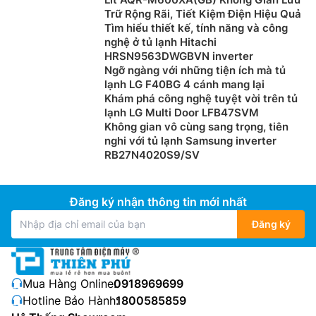
trường chỉ một nút nhấn kích hoạt, giúp thanh lọc
Trữ Rộng Rãi, Tiết Kiệm Điện Hiệu Quả
nhanh gấp 3 lần so với thông thường, hoàn hảo để lưu
Tìm hiểu thiết kế, tính năng và công
trữ các món ăn có hương vị đậm đà.
nghệ ở tủ lạnh Hitachi
HRSN9563DWGBVN inverter
Ngỡ ngàng với những tiện ích mà tủ
lạnh LG F40BG 4 cánh mang lại
Khám phá công nghệ tuyệt vời trên tủ
lạnh LG Multi Door LFB47SVM
Không gian vô cùng sang trọng, tiên
nghi với tủ lạnh Samsung inverter
RB27N4020S9/SV
Đăng ký nhận thông tin mới nhất
Đăng ký
Công nghệ Pure Ice làm đá tinh khiết 3 cấp
độ
Công nghệ làm đá nhanh chóng chỉ trong 95 phút, với
Mua Hàng Online:
0918969699
hai máy làm đá tự động tạo hai kích cỡ khác nhau,
Hotline Bảo Hành:
1800585859