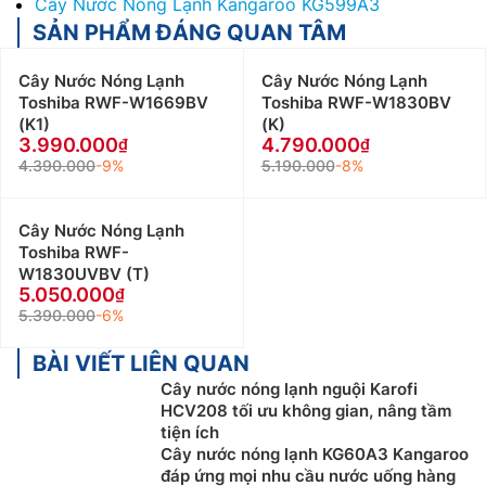
Cây Nước Nóng Lạnh Kangaroo KG599A3
SẢN PHẨM ĐÁNG QUAN TÂM
Cây Nước Nóng Lạnh
Cây Nước Nóng Lạnh
Toshiba RWF-W1669BV
Toshiba RWF-W1830BV
(K1)
(K)
3.990.000
4.790.000
4.390.000
-9%
5.190.000
-8%
Cây Nước Nóng Lạnh
Toshiba RWF-
W1830UVBV (T)
5.050.000
5.390.000
-6%
BÀI VIẾT LIÊN QUAN
Cây nước nóng lạnh nguội Karofi
HCV208 tối ưu không gian, nâng tầm
tiện ích
Cây nước nóng lạnh KG60A3 Kangaroo
đáp ứng mọi nhu cầu nước uống hàng