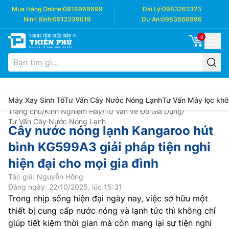
Mua Hàng Online:
0918969699
Đại Lý:
0983262323
Ninh Bình:
0912339019
Dự Án:
0983666996
0
Máy Xay Sinh Tố
Tư Vấn Cây Nước Nóng Lạnh
Tư Vấn Máy lọc khô
Trang chủ
/
Kinh Nghiệm Hay
/
Tư Vấn về Đồ Gia Dụng
/
Tư Vấn Cây Nước Nóng Lạnh
Cây nước nóng lạnh Kangaroo hút
bình KG599A3 giải pháp tiện nghi
hiện đại cho mọi gia đình
Tác giả: Nguyễn Hồng
Đăng ngày: 22/10/2025, lúc 15:31
Trong nhịp sống hiện đại ngày nay, việc sở hữu một
thiết bị cung cấp nước nóng và lạnh tức thì không chỉ
giúp tiết kiệm thời gian mà còn mang lại sự tiện nghi