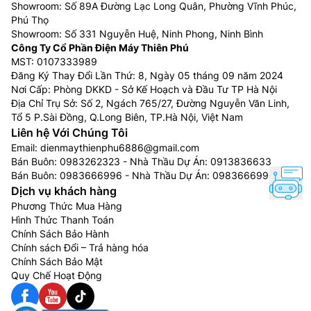
Showroom: Số 89A Đường Lạc Long Quân, Phường Vĩnh Phúc,
Phú Thọ
Showroom: Số 331 Nguyễn Huệ, Ninh Phong, Ninh Bình
Công Ty Cổ Phần Điện Máy Thiên Phú
MST: 0107333989
Đăng Ký Thay Đổi Lần Thứ: 8, Ngày 05 tháng 09 năm 2024
Nơi Cấp: Phòng DKKD - Sở Kế Hoạch và Đầu Tư TP Hà Nội
Địa Chỉ Trụ Sở: Số 2, Ngách 765/27, Đường Nguyễn Văn Linh,
Tổ 5 P.Sài Đồng, Q.Long Biên, TP.Hà Nội, Việt Nam
Liên hệ Với Chúng Tôi
Email:
dienmaythienphu6886@gmail.com
Bán Buôn:
0983262323
- Nhà Thầu Dự Án:
0913836633
Bán Buôn:
0983666996
- Nhà Thầu Dự Án:
0983666996
Dịch vụ khách hàng
Phương Thức Mua Hàng
Hình Thức Thanh Toán
Chính Sách Bảo Hành
Chính sách Đổi – Trả hàng hóa
Chính Sách Bảo Mật
Quy Chế Hoạt Động