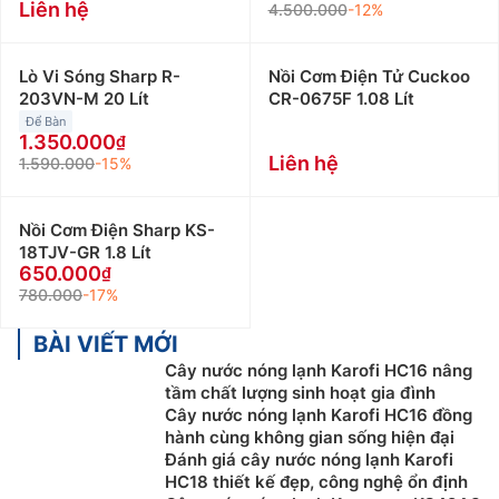
Liên hệ
4.500.000
-12%
Lò Vi Sóng Sharp R-
Nồi Cơm Điện Tử Cuckoo
203VN-M 20 Lít
CR-0675F 1.08 Lít
Để Bàn
1.350.000
Liên hệ
1.590.000
-15%
Nồi Cơm Điện Sharp KS-
18TJV-GR 1.8 Lít
650.000
780.000
-17%
BÀI VIẾT MỚI
Cây nước nóng lạnh Karofi HC16 nâng
tầm chất lượng sinh hoạt gia đình
Cây nước nóng lạnh Karofi HC16 đồng
hành cùng không gian sống hiện đại
Đánh giá cây nước nóng lạnh Karofi
HC18 thiết kế đẹp, công nghệ ổn định