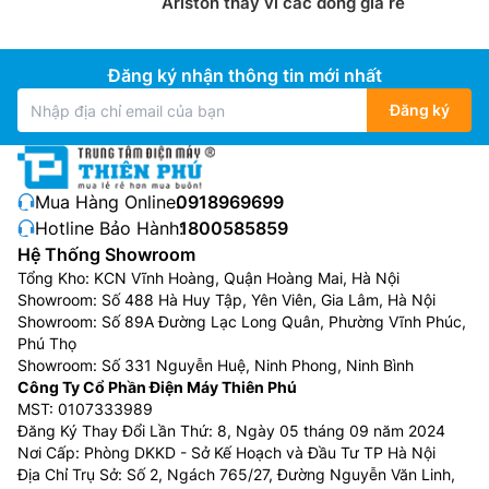
Ariston thay vì các dòng giá rẻ
Đăng ký nhận thông tin mới nhất
Đăng ký
Mua Hàng Online:
0918969699
Hotline Bảo Hành:
1800585859
Hệ Thống Showroom
Tổng Kho: KCN Vĩnh Hoàng, Quận Hoàng Mai, Hà Nội
Showroom: Số 488 Hà Huy Tập, Yên Viên, Gia Lâm, Hà Nội
Showroom: Số 89A Đường Lạc Long Quân, Phường Vĩnh Phúc,
Phú Thọ
Showroom: Số 331 Nguyễn Huệ, Ninh Phong, Ninh Bình
Công Ty Cổ Phần Điện Máy Thiên Phú
MST: 0107333989
Đăng Ký Thay Đổi Lần Thứ: 8, Ngày 05 tháng 09 năm 2024
Nơi Cấp: Phòng DKKD - Sở Kế Hoạch và Đầu Tư TP Hà Nội
Địa Chỉ Trụ Sở: Số 2, Ngách 765/27, Đường Nguyễn Văn Linh,