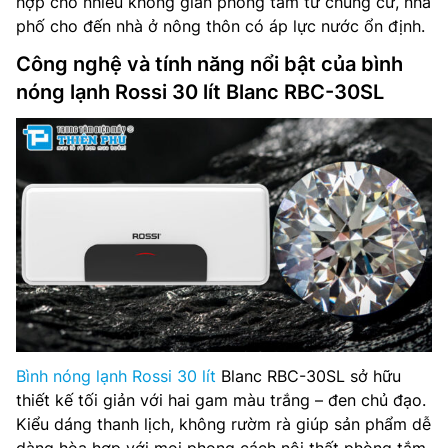
hợp cho nhiều không gian phòng tắm từ chung cư, nhà
phố cho đến nhà ở nông thôn có áp lực nước ổn định.
Công nghệ và tính năng nổi bật của bình
nóng lạnh Rossi 30 lít Blanc RBC-30SL
Bình nóng lạnh Rossi 30 lít
Blanc RBC-30SL sở hữu
thiết kế tối giản với hai gam màu trắng – đen chủ đạo.
Kiểu dáng thanh lịch, không rườm rà giúp sản phẩm dễ
dàng hòa hợp với mọi phong cách nội thất phòng tắm,