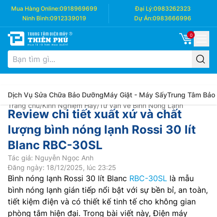
Mua Hàng Online:
0918969699
Đại Lý:
0983262323
Ninh Bình:
0912339019
Dự Án:
0983666996
0
Dịch Vụ Sửa Chữa Bảo Dưỡng
Máy Giặt - Máy Sấy
Trung Tâm Bảo
Trang chủ
/
Kinh Nghiệm Hay
/
Tư vấn về Bình Nóng Lạnh
Review chi tiết xuất xứ và chất
lượng bình nóng lạnh Rossi 30 lít
Blanc RBC-30SL
Tác giả: Nguyễn Ngọc Anh
Đăng ngày: 18/12/2025, lúc 23:25
Bình nóng lạnh Rossi 30 lít Blanc
RBC-30SL
là mẫu
bình nóng lạnh gián tiếp nổi bật với sự bền bỉ, an toàn,
tiết kiệm điện và có thiết kế tinh tế cho không gian
phòng tắm hiện đại. Trong bài viết này, Điện máy