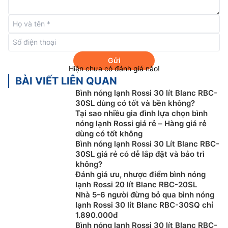
Vỏ
bình nóng lạnh Rossi Rpo 15SQ
đạt tiêu chuẩn
chống thấm IPX1 – Tiêu chuẩn quốc tế về bảo vệ
chống xâm nhập của nước (chống thấm) trên các thiết
bị điện, điện tử nói chung và trên bình nóng lạnh nói
riêng, giúp sản phẩm không bị bám nước, kéo dài tuổi
Gửi
thọ.
Hiện chưa có đánh giá nào!
BÀI VIẾT LIÊN QUAN
Bình nóng lạnh Rossi 30 lít Blanc RBC-
30SL dùng có tốt và bền không?
Tại sao nhiều gia đình lựa chọn bình
nóng lạnh Rossi giá rẻ – Hàng giá rẻ
dùng có tốt không
Bình nóng lạnh Rossi 30 Lít Blanc RBC-
30SL giá rẻ có dễ lắp đặt và bảo trì
không?
Đánh giá ưu, nhược điểm bình nóng
lạnh Rossi 20 lít Blanc RBC-20SL
Nhà 5-6 người đừng bỏ qua bình nóng
lạnh Rossi 30 lít Blanc RBC-30SQ chỉ
1.890.000đ
Bộ ổn nhiệt có độ chính xác cao, tiết kiệm
Bình nóng lạnh Rossi 30 lít Blanc RBC-