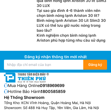
qua bình nóng lạnh Ariston 30 lít Slim3
An toàn tuyệt đối với bộ chống rò điện siêu
30 LUX
nhạy
Tại sao gia đình 4-6 thành viên nên
chọn bình nóng lạnh Ariston 30 lít?
Bộ chống rò điện ELCB của
bình nóng lạnh Rossi
Puro
Bình nóng lạnh Ariston 30 Lít Slim3 30
Rpo 15SQ là giải pháp tối ưu, siêu nhạy và nhanh
LUX có thể lưu giữ nước nóng trong
bao lâu?
chóng phát hiện rò điện, giúp người dùng an toàn
Kinh nghiệm chọn bình nóng lạnh
tuyệt đối với các tình huống rò điện, chập điện.
Ariston phù hợp từng nhu cầu sử dụng
Đăng ký nhận thông tin mới nhất
Đăng ký
Mua Hàng Online:
0918969699
Hotline Bảo Hành:
1800585859
Hệ Thống Showroom
Tổng Kho: KCN Vĩnh Hoàng, Quận Hoàng Mai, Hà Nội
Showroom: Số 488 Hà Huy Tập, Yên Viên, Gia Lâm, Hà Nội