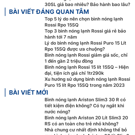
điện
30SL giá bao nhiêu? Bảo hành bao lâu?
BÀI VIẾT ĐÁNG QUAN TÂM
Bộ ổn nhiệt có nhiệm vụ điều khiển mức nhiệt của
Top 5 lý do nên chọn bình nóng lạnh
nước và đảm bảo đun đúng nhiệt mà người dùng
Rossi Rpo 15SQ
mong muốn. Bộ ổn nhiệt của
bình nóng lạnh Rossi gián
Top 3 bình nóng lạnh Rossi giá rẻ bảo
tiếp
Rpo 15SQ được nhập khẩu từ tập đoàn Cotherm
hành tới 7 năm
(Pháp), luôn đảm bảo độ chính xác cao và tiết kiệm
Lý do bình nóng lạnh Rossi Puro 15 Lít
Rpo 15SQ được ưa chuộng?
điện.
Bình nóng lạnh Rossi giảm giá sốc, chỉ
1 đến gần 2 triệu đồng
Bình nóng lạnh Rossi 15 lít 15SQ – Hiện
đại, tiện ích giá chỉ 1tr290k
Xu hướng sử dụng bình nóng lạnh Rossi
Puro 15 lít Rpo 15SQ trong năm 2023
BÀI VIẾT MỚI
Bình nóng lạnh Ariston Slim3 30 R có
tiết kiệm điện không? Có tự ngắt khi
nước nóng?
Bình nóng lạnh Ariston 20 Lít Slim3 20
RS có an toàn cho trẻ nhỏ không?
Nhà chung cư nhất định không thể bỏ