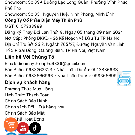
Showroom: Số 89A Đường Lạc Long Quân, Phường Vĩnh Phúc,
Phú Thọ
Showroom: Số 331 Nguyễn Huệ, Ninh Phong, Ninh Bình
Công Ty Cổ Phần Điện Máy Thiên Phú
MST: 0107333989
Đăng Ký Thay Đổi Lần Thứ: 8, Ngày 05 tháng 09 năm 2024
Nơi Cấp: Phòng DKKD - Sở Kế Hoạch và Đầu Tư TP Hà Nội
Địa Chỉ Trụ Sở: Số 2, Ngách 765/27, Đường Nguyễn Văn Linh,
Tổ 5 P.Sài Đồng, Q.Long Biên, TP.Hà Nội, Việt Nam
Liên hệ Với Chúng Tôi
Email:
dienmaythienphu6886@gmail.com
Bán Buôn:
0983262323
- Nhà Thầu Dự Án:
0913836633
Bán Buôn:
0983666996
- Nhà Thầu Dự Án:
0983666996
Dịch vụ khách hàng
Phương Thức Mua Hàng
Hình Thức Thanh Toán
Chính Sách Bảo Hành
Chính sách Đổi – Trả hàng hóa
Chính Sách Bảo Mật
Quy Chế Hoạt Động