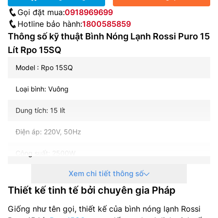
Gọi đặt mua:
0918969699
Hotline bảo hành:
1800585859
Thông số kỹ thuật Bình Nóng Lạnh Rossi Puro 15
Lít Rpo 15SQ
Model : Rpo 15SQ
Loại bình: Vuông
Dung tích: 15 lít
Điện áp: 220V, 50Hz
Công suất: 2500W
Xem chi tiết thông số
Nhiệt độ tối đa: 78 độ C
Thiết kế tinh tế bởi chuyên gia Pháp
Áp suất: <0.8Mpa
Giống như tên gọi, thiết kế của bình nóng lạnh Rossi
Kích thước: Đang cập nhật