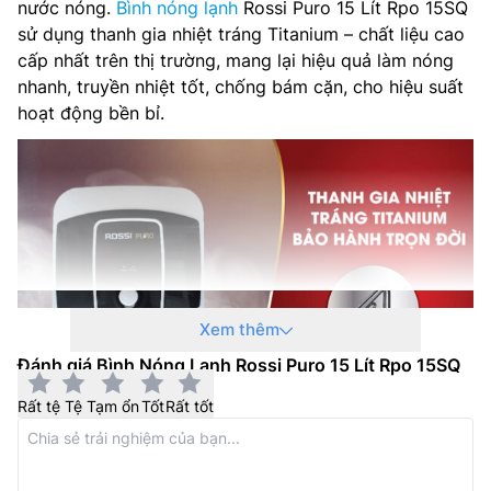
nước nóng.
Bình nóng lạnh
Rossi Puro 15 Lít Rpo 15SQ
sử dụng thanh gia nhiệt tráng Titanium – chất liệu cao
cấp nhất trên thị trường, mang lại hiệu quả làm nóng
nhanh, truyền nhiệt tốt, chống bám cặn, cho hiệu suất
hoạt động bền bỉ.
Xem thêm
Đánh giá Bình Nóng Lạnh Rossi Puro 15 Lít Rpo 15SQ
Rất tệ
Tệ
Tạm ổn
Tốt
Rất tốt
Tiêu chuẩn IPX1 chống thấm, gia tăng tuổi
thọ