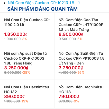
Nồi Cơm Điện Cuckoo CR-1021R 1.8 Lít
SẢN PHẨM ĐÁNG QUAN TÂM
Nồi Cơm Điện Cuckoo CR-
Nồi Cơm Điện Cao Tần
1190 2.0 Lít
Cuckoo CRP-LHTR1009F
1.8 Lít Màu Trắng
1.850.000
8.900.000
1.900.000
-3%
9.500.000
-6%
Nồi cơm Áp suất Điện tử
Nồi Cơm Áp Suất Điện Tử
Cuckoo CRP-PK1000S
Cuckoo CRP-PK1000S 1.8
1.8L Trắng Hồng
Lít Vàng - Đen
3.250.000
3.250.000
5.000.000
-35%
4.400.000
-26%
Nồi Cơm Điện Hachimitsu
Nồi Cơm Điện Hachimitsu
HC 132
HC 118
890.000
790.000
1.100.000
-19%
870.000
-9%