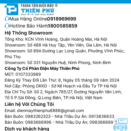
Mua Hàng Online:
0918969699
Hotline Bảo Hành:
1800585859
Hệ Thống Showroom
Tổng Kho: KCN Vĩnh Hoàng, Quận Hoàng Mai, Hà Nội
Showroom: Số 488 Hà Huy Tập, Yên Viên, Gia Lâm, Hà Nội
Showroom: Số 89A Đường Lạc Long Quân, Phường Vĩnh Phúc,
Phú Thọ
Showroom: Số 331 Nguyễn Huệ, Ninh Phong, Ninh Bình
Công Ty Cổ Phần Điện Máy Thiên Phú
MST: 0107333989
Đăng Ký Thay Đổi Lần Thứ: 8, Ngày 05 tháng 09 năm 2024
Nơi Cấp: Phòng DKKD - Sở Kế Hoạch và Đầu Tư TP Hà Nội
Địa Chỉ Trụ Sở: Số 2, Ngách 765/27, Đường Nguyễn Văn Linh,
Tổ 5 P.Sài Đồng, Q.Long Biên, TP.Hà Nội, Việt Nam
Liên hệ Với Chúng Tôi
Email:
dienmaythienphu6886@gmail.com
Bán Buôn:
0983262323
- Nhà Thầu Dự Án:
0913836633
Bán Buôn:
0983666996
- Nhà Thầu Dự Án:
0983666996
Dịch vụ khách hàng