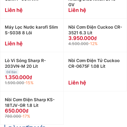
GV
Liên hệ
Liên hệ
Máy Lọc Nước karofi Slim
Nồi Cơm Điện Cuckoo CR-
S-S038 8 Lõi
3521 6.3 Lít
3.950.000
Liên hệ
4.500.000
-12%
Lò Vi Sóng Sharp R-
Nồi Cơm Điện Tử Cuckoo
203VN-M 20 Lít
CR-0675F 1.08 Lít
Để Bàn
1.350.000
Liên hệ
1.590.000
-15%
Nồi Cơm Điện Sharp KS-
18TJV-GR 1.8 Lít
650.000
780.000
-17%