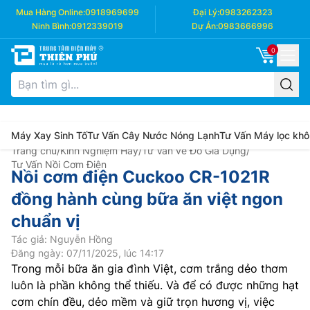
Mua Hàng Online:
0918969699
Đại Lý:
0983262323
Ninh Bình:
0912339019
Dự Án:
0983666996
0
Máy Xay Sinh Tố
Tư Vấn Cây Nước Nóng Lạnh
Tư Vấn Máy lọc khô
Trang chủ
/
Kinh Nghiệm Hay
/
Tư Vấn về Đồ Gia Dụng
/
Tư Vấn Nồi Cơm Điện
Nồi cơm điện Cuckoo CR-1021R
đồng hành cùng bữa ăn việt ngon
chuẩn vị
Tác giả: Nguyễn Hồng
Đăng ngày: 07/11/2025, lúc 14:17
Trong mỗi bữa ăn gia đình Việt, cơm trắng dẻo thơm
luôn là phần không thể thiếu. Và để có được những hạt
cơm chín đều, dẻo mềm và giữ trọn hương vị, việc