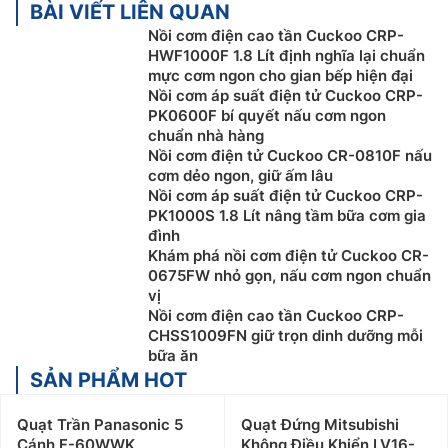
BÀI VIẾT LIÊN QUAN
Nồi cơm điện cao tần Cuckoo CRP-
HWF1000F 1.8 Lít định nghĩa lại chuẩn
mực cơm ngon cho gian bếp hiện đại
Nồi cơm áp suất điện tử Cuckoo CRP-
PK0600F bí quyết nấu cơm ngon
chuẩn nhà hàng
Nồi cơm điện tử Cuckoo CR-0810F nấu
cơm dẻo ngon, giữ ấm lâu
Nồi cơm áp suất điện tử Cuckoo CRP-
PK1000S 1.8 Lít nâng tầm bữa cơm gia
đình
Khám phá nồi cơm điện tử Cuckoo CR-
0675FW nhỏ gọn, nấu cơm ngon chuẩn
vị
Nồi cơm điện cao tần Cuckoo CRP-
CHSS1009FN giữ trọn dinh dưỡng mỗi
bữa ăn
SẢN PHẨM HOT
Quạt Trần Panasonic 5
Quạt Đứng Mitsubishi
Cánh F-60WWK
Không Điều Khiển LV16-