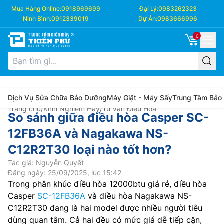
Mua Hàng Online:
0918969699
Đại Lý:
0983262323
Ninh Bình:
0912339019
Dự Án:
0983666996
0
Dịch Vụ Sửa Chữa Bảo Dưỡng
Máy Giặt - Máy Sấy
Trung Tâm Bảo
Trang chủ
/
Kinh Nghiệm Hay
/
Tư vấn Điều Hòa
So sánh giữa điều hòa Casper SC-
12FB36A và Nagakawa NS-
C12R2T30 loại nào tốt hơn?
Tác giả: Nguyễn Quyết
Đăng ngày: 25/09/2025, lúc 15:42
Trong phân khúc điều hòa 12000btu giá rẻ, điều hòa
Casper
SC-12FB36A
và điều hòa Nagakawa NS-
C12R2T30 đang là hai model được nhiều người tiêu
dùng quan tâm. Cả hai đều có mức giá dễ tiếp cận,