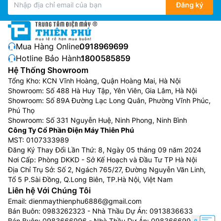
Đăng ký
Mua Hàng Online:
0918969699
Hotline Bảo Hành:
1800585859
Hệ Thống Showroom
Tổng Kho: KCN Vĩnh Hoàng, Quận Hoàng Mai, Hà Nội
Showroom: Số 488 Hà Huy Tập, Yên Viên, Gia Lâm, Hà Nội
Showroom: Số 89A Đường Lạc Long Quân, Phường Vĩnh Phúc,
Phú Thọ
Showroom: Số 331 Nguyễn Huệ, Ninh Phong, Ninh Bình
Công Ty Cổ Phần Điện Máy Thiên Phú
MST: 0107333989
Đăng Ký Thay Đổi Lần Thứ: 8, Ngày 05 tháng 09 năm 2024
Nơi Cấp: Phòng DKKD - Sở Kế Hoạch và Đầu Tư TP Hà Nội
Địa Chỉ Trụ Sở: Số 2, Ngách 765/27, Đường Nguyễn Văn Linh,
Tổ 5 P.Sài Đồng, Q.Long Biên, TP.Hà Nội, Việt Nam
Liên hệ Với Chúng Tôi
Email:
dienmaythienphu6886@gmail.com
Bán Buôn:
0983262323
- Nhà Thầu Dự Án:
0913836633
Bán Buôn:
0983666996
- Nhà Thầu Dự Án:
0983666996