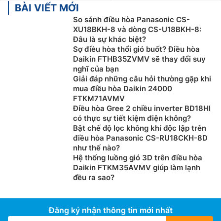
BÀI VIẾT MỚI
So sánh điều hòa Panasonic CS-
XU18BKH-8 và dòng CS-U18BKH-8:
Đâu là sự khác biệt?
Sợ điều hòa thổi gió buốt? Điều hòa
Daikin FTHB35ZVMV sẽ thay đổi suy
nghĩ của bạn
Giải đáp những câu hỏi thường gặp khi
mua điều hòa Daikin 24000
FTKM71AVMV
Điều hòa Gree 2 chiều inverter BD18HI
có thực sự tiết kiệm điện không?
Bật chế độ lọc không khí độc lập trên
điều hòa Panasonic CS-RU18CKH-8D
như thế nào?
Hệ thống luồng gió 3D trên điều hòa
Daikin FTKM35AVMV giúp làm lạnh
đều ra sao?
Đăng ký nhận thông tin mới nhất