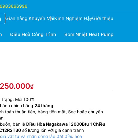
0983666996
Gian hàng Khuyến Mãi
Kinh Nghiệm Hay
Giới thiệu
g
h
Điều Hoà Công Trình
Bơm Nhiệt Heat Pump
.250.000
 Trạng: Mới 100%
 hành chính hãng
24 tháng
h toán thuận tiện, bằng tiền mặt, Sec hoặc chuyển
ản
buôn, bán lẻ
Điều Hòa Nagakawa 12000Btu 1 Chiều
C12R2T30
số lượng lớn với giá cạnh tranh
giá vật tư và nhân công lắp đặt điều hòa