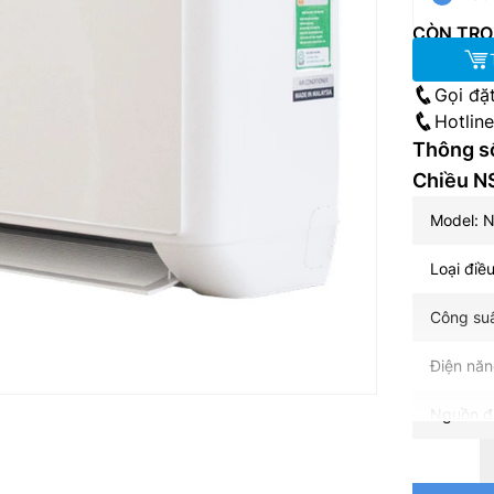
CÒN TRO
Gọi đặ
Hotlin
Thông s
Chiều 
Model: 
Loại điều
Công su
Điện năn
Nguồn đ
Môi chất