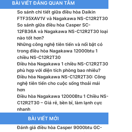
BÀI VIẾT ĐÁNG QUAN TÂM
ớc dàn lạnh (RxCxS): 790 x 275 x 192 mm
So sánh chi tiết giữa điều hòa Daikin
ợng dàn lạnh: 8 kg
FTF35XAV1V và Nagakawa NS-C12R2T30
So sánh giữa điều hòa Casper SC-
ước dàn nóng(RXCXS): 777 x 498 x 290 mm
12FB36A và Nagakawa NS-C12R2T30 loại
nào tốt hơn?
ợng dàn nóng: 25 kg
Những công nghệ tiên tiến và nổi bật có
trong điều hòa Nagakawa 12000btu 1
ng dẫn kính(Lỏng/Hơi): Ø6.35/ Ø12.7 mm
chiều NS-C12R2T30
Điều hòa Nagakawa 1 chiều NS-C12R2T30
n xuất: Nagakawa
phù hợp với diện tích phòng bao nhiêu?
Điều hòa Nagakawa NS-C12R2T30: Công
xuất: Malaysia
nghệ tiên tiến cho cuộc sống thoải mái
hơn
Điều hòa Nagakawa 12000Btu 1 Chiều NS-
C12R2T30 – Giá rẻ, bền bỉ, làm lạnh cực
nhanh
BÀI VIẾT MỚI
Đánh giá điều hòa Casper 9000btu GC-