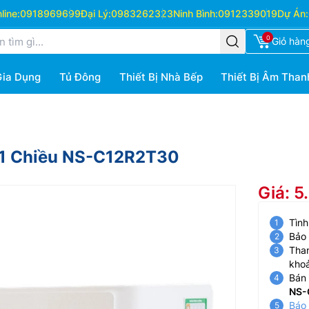
ine:
0918969699
Đại Lý:
0983262323
Ninh Bình:
0912339019
Dự Án:
0
Giỏ hàn
Gia Dụng
Tủ Đông
Thiết Bị Nhà Bếp
Thiết Bị Âm Than
 1 Chiều NS-C12R2T30
Giá: 5
Tình
Bảo
Than
kho
Bán 
NS-
Báo 