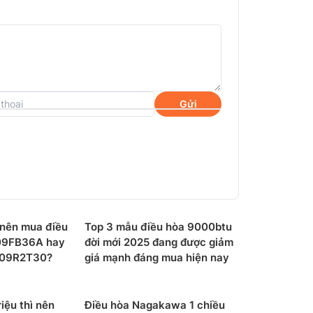
Gửi
u nên mua điều
Top 3 mẫu điều hòa 9000btu
kawa 1 chiều 12000btu
NS-C12R2T30 sẽ tự
09FB36A hay
đời mới 2025 đang được giảm
 trì nhiệt độ cho căn phòng. Với chế độ này,
09R2T30?
giá mạnh đáng mua hiện nay
iệu thì nên
Điều hòa Nagakawa 1 chiều