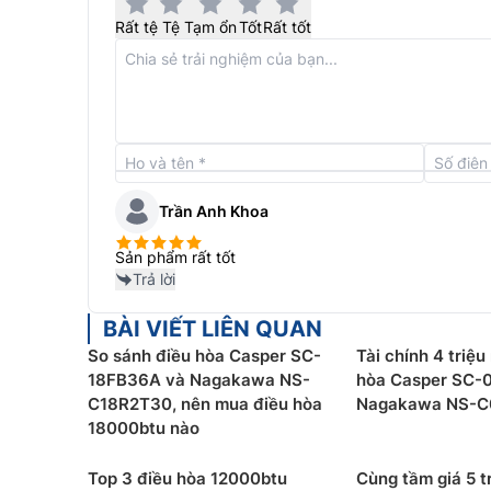
Rất tệ
Tệ
Tạm ổn
Tốt
Rất tốt
Trần Anh Khoa
Sản phẩm rất tốt
Trả lời
Tiết kiệm năng lượng với chế độ Eco
BÀI VIẾT LIÊN QUAN
So sánh điều hòa Casper SC-
Tài chính 4 triệ
Khi kích hoạt chế độ này sẽ giúp
điều hòa Naga
18FB36A và Nagakawa NS-
hòa Casper SC-
động giảm 2 độ C để tiết kiệm năng lượng và duy
C18R2T30, nên mua điều hòa
Nagakawa NS-C
máy sẽ tiêu thụ trung bình thấp chỉ 0.755 kW/h.
18000btu nào
Top 3 điều hòa 12000btu
Cùng tầm giá 5 tr