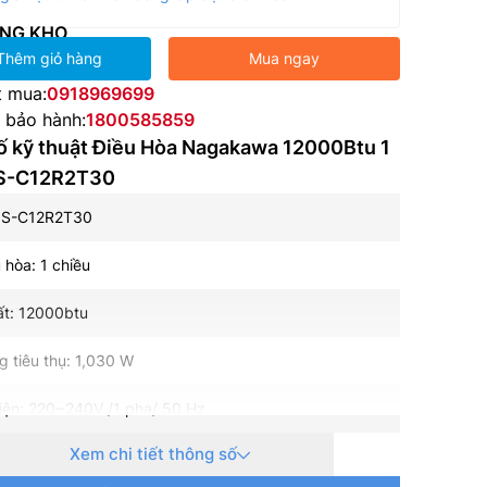
NG KHO
Thêm giỏ hàng
Mua ngay
t mua:
0918969699
e bảo hành:
1800585859
ố kỹ thuật Điều Hòa Nagakawa 12000Btu 1
NS-C12R2T30
NS-C12R2T30
 hòa: 1 chiều
ất: 12000btu
g tiêu thụ: 1,030 W
iện: 220~240V /1 pha/ 50 Hz
Xem chi tiết thông số
 lạnh: R32