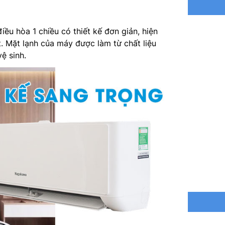
Kích thư
Trọng lư
ều hòa 1 chiều có thiết kế đơn giản, hiện
t. Mặt lạnh của máy được làm từ chất liệu
Kích th
ệ sinh.
Trọng lư
Đường ố
Hãng sả
Nơi sản 