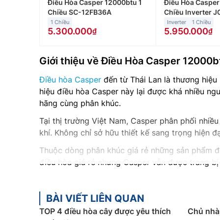
Điều Hòa Casper 12000btu 1
Điều Hòa Casper
Chiều SC-12FB36A
Chiều Inverter 
1 Chiều
Inverter
1 Chiều
5.300.000
5.950.000
Giới thiệu về Điều Hòa Casper 12000bt
Điều hòa Casper
đến từ Thái Lan là thương hiệu 
hiệu điều hòa Casper này lại được khá nhiều ngư
hãng cùng phân khúc.
Tại thị trường Việt Nam, Casper phân phối nhiều 
khí. Không chỉ sở hữu thiết kế sang trọng hiện đ
Thuộc dòng phân khúc giá rẻ những sản phẩm đ
điều hòa giá rẻ nhưng Casper vẫn được trang bị 
Khi nhắc đến Điều Hòa Casper 12000btu, 1 chiều 
người dùng sự thoải mái mỗi khi sử dụng.
BÀI VIẾT LIÊN QUAN
Phân loại các dòng điều hòa Casper t
TOP 4 điều hòa cây được yêu thích
Chủ nhà