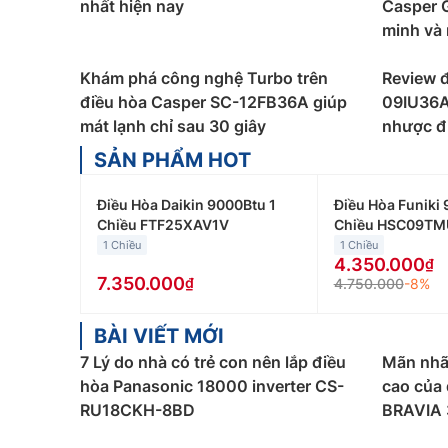
nhất hiện nay
Casper 
Điều hòa Casper giá rẻ
được phân loại theo công
minh và 
để giúp bạn lựa chọn mẫu Điều Hòa Casper 1200
Điều hòa Casper 9000Btu
Khám phá công nghệ Turbo trên
:
Điều hòa Casper 900
Review 
Giá bán điều hòa Casper 9000btu giao động từ 4
điều hòa Casper SC-12FB36A giúp
09IU36A,
mát lạnh chỉ sau 30 giây
nhược đ
Điều hòa Casper 12000Btu
:
Điều hòa Casper 12
SẢN PHẨM HOT
phòng làm việc… Giá bán điều hòa Casper 12000b
Điều hòa Casper 18000Btu
:
Điều hòa Casper 18
Điều Hòa Daikin 9000Btu 1
Điều Hòa Funiki 
phòng họp… Giá bán điều hòa Casper 18000btu g
Chiều FTF25XAV1V
Chiều HSC09TM
1 Chiều
1 Chiều
Điều hòa Casper 24000Btu:
Điều hòa Casper 24
4.350.000
họp… Giá bán điều hòa Casper 24000btu giao độn
7.350.000
4.750.000
-8%
Ngoài ra, các bạn có thể lựa chọn điều hòa
BÀI VIẾT MỚI
Điều hòa Casper 1 chiều
:
Loại máy điều hòa Casp
7 Lý do nhà có trẻ con nên lắp điều
Mãn nhã
những gia đình không có nhu cầu sưởi ấm trong
hòa Panasonic 18000 inverter CS-
cao của 
RU18CKH-8BD
BRAVIA 
Điều hòa Casper 2 chiều
:
Loại máy điều hòa Cas
hơn điều hòa Casper 1 chiều, phù hợp với nhữn