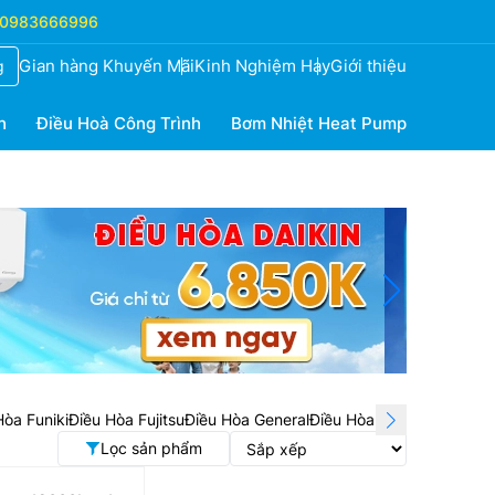
0983666996
Gian hàng Khuyến Mãi
Kinh Nghiệm Hay
Giới thiệu
g
h
Điều Hoà Công Trình
Bơm Nhiệt Heat Pump
Hòa Funiki
Điều Hòa Fujitsu
Điều Hòa General
Điều Hòa AUX
Điều Hòa Ca
Lọc sản phẩm