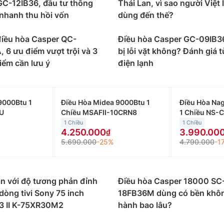
GC-12IB36, đầu tư thông
Thái Lan, vì sao người Việt l
 suất và tính năng, phù hợp với các không gian và nhu cầu
nhanh thu hồi vốn
dùng đến thế?
0btu, 1 chiều phù hợp với căn phòng của mình:
0btu phù hợp với những không gian nhỏ dưới 15m2 như ph
điều hòa Casper QC-
Điều hòa Casper GC-09IB3
 triệu đồng đến 9 triệu đồng/máy.
 6 ưu điểm vượt trội và 3
bị lỗi vặt không? Đánh giá t
iểm cần lưu ý
điện lạnh
000btu thường được lắp đặt cho những không gian có diện
tu giao động từ 5 triệu đến 9 triệu đồng.
000btu phù hợp với những không gian có diện tích từ 20 
9000Btu 1
Điều Hòa Midea 9000Btu 1
Điều Hòa Na
iao động từ 8 triệu đến 10 triệu đồng.
U
Chiều MSAFII-10CRN8
1 Chiều NS-
1 Chiều
1 Chiều
000btu phù hợp với những không gian có diện tích từ 30 
4.250.000
3.990.00
g từ 12 triệu đến 14 triệu đồng.
5.690.000
-25%
4.790.000
-1
 Casper theo loại điều hòa như
er 1 chiều thì chỉ có tính năng làm lạnh, phù hợp sử dụn
n với độ tương phản đỉnh
Điều hòa Casper 18000 SC
 mùa đông.
dòng tivi Sony 75 inch
18FB36M dùng có bền khô
3 II K-75XR30M2
hành bao lâu?
per 2 chiều vừa có khả năng làm lạnh trong mùa hè, vừa c
g nơi có cả mùa đông và mùa hè.