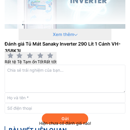
Xem thêm
Đánh giá Tủ Mát Sanaky Inverter 290 Lít 1 Cánh VH-
358K3L
Công nghệ sưởi kính LOW-E
Rất tệ
Tệ
Tạm ổn
Tốt
Rất tốt
Tủ mát Sanaky giá rẻ
1 cánh VH-358K3L được trang bị
công nghệ sưởi kính LOW-E giúp mặt kính luôn trong
suốt, chống mờ. Khách hàng có thể chọn lựa thực
phẩm một cách dễ dàng mà không cần mở cửa tủ. Với
dàn làm lạnh hiệu quả và quạt đảo nhiệt bên trong
đảm bảo nhiệt độ trong tủ luôn đều và duy trì trong
khoảng từ 0 đến 10 độ C giúp khách hàng có thể yên
tâm bảo quản các loại hàng hóa như hoa quả, sữa, các
Gửi
sản phẩm từ sữa, nước giải khát.
Hiện chưa có đánh giá nào!