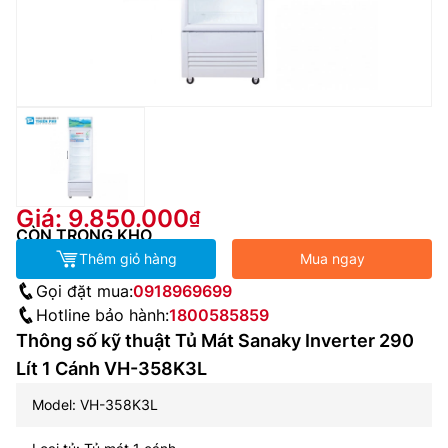
Giá: 9.850.000
CÒN TRONG KHO
Thêm giỏ hàng
Mua ngay
Gọi đặt mua:
0918969699
Hotline bảo hành:
1800585859
Thông số kỹ thuật Tủ Mát Sanaky Inverter 290
Lít 1 Cánh VH-358K3L
Model: VH-358K3L