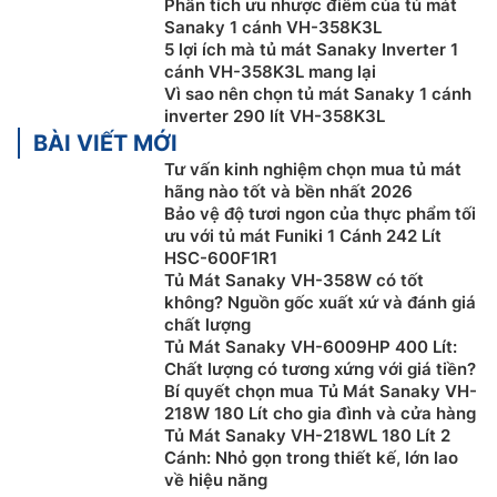
Phân tích ưu nhược điểm của tủ mát
Sanaky 1 cánh VH-358K3L
5 lợi ích mà tủ mát Sanaky Inverter 1
cánh VH-358K3L mang lại
Vì sao nên chọn tủ mát Sanaky 1 cánh
inverter 290 lít VH-358K3L
BÀI VIẾT MỚI
Tư vấn kinh nghiệm chọn mua tủ mát
hãng nào tốt và bền nhất 2026
Bảo vệ độ tươi ngon của thực phẩm tối
ưu với tủ mát Funiki 1 Cánh 242 Lít
HSC-600F1R1
Gas R600a thân thiện với môi trường
Tủ Mát Sanaky VH-358W có tốt
không? Nguồn gốc xuất xứ và đánh giá
Tủ mát giá rẻ
Sanaky inverter 350 lít VH-358K3L dùng
chất lượng
gas R600a cho hiệu suất hoạt động cao, thân thiện
Tủ Mát Sanaky VH-6009HP 400 Lít:
mới môi trường và an toàn cho người sử dụng.
Chất lượng có tương xứng với giá tiền?
Bí quyết chọn mua Tủ Mát Sanaky VH-
Ngoài ra,
tủ mát inverter
Sanaky VH-358K3L có nhiều
218W 180 Lít cho gia đình và cửa hàng
ngăn để đồ có thể di chuyển nên khách hàng có thể
Tủ Mát Sanaky VH-218WL 180 Lít 2
Cánh: Nhỏ gọn trong thiết kế, lớn lao
thay đổi vị trí giúp tận dụng tối đa không gian sử
về hiệu năng
dụng. Đồng thời các kệ để đồ di chuyển linh hoạt giúp