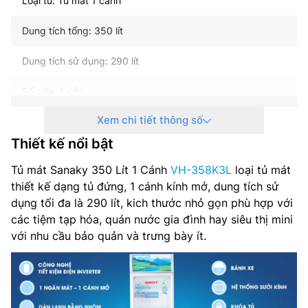
Loại tủ: Tủ mát 1 cánh
Dung tích tổng: 350 lít
Dung tích sử dụng: 290 lít
Số cửa: 1 cửa
Xem chi tiết thông số
Đóng tuyết: Không
Thiết kế nổi bật
Dàn lạnh: Nhôm
Tủ mát Sanaky 350 Lít 1 Cánh
VH-358K3L
loại tủ mát
Công nghệ sưởi kính: LOW-E
thiết kế dạng tủ đứng, 1 cánh kính mở, dung tích sử
dụng tối đa là 290 lít, kich thước nhỏ gọn phù hợp với
Công nghệ tiết kiệm điện: Inverter
các tiệm tạp hóa, quán nước gia đình hay siêu thị mini
với nhu cầu bảo quản và trưng bày ít.
Nhiệt độ ngăn đông (độ C): 00C –> 100C
Nguồn điện” 220-240 V, 50 Hz
Công suất: 156.3 W