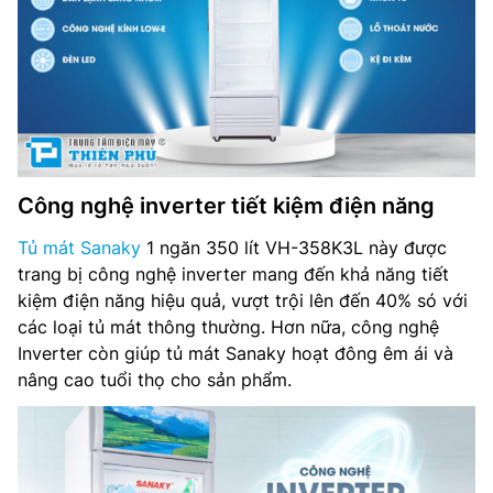
Kích thước tủ: 615 x 610 x 1830 mm
Kích thước đóng gói: 718 x 682 x 1885 mm
Khối lượng: 64 kg
Khí gas: R600a
Công nghệ inverter tiết kiệm điện năng
Bảo hành: 24 tháng
Tủ mát Sanaky
1 ngăn 350 lít VH-358K3L này được
trang bị công nghệ inverter mang đến khả năng tiết
kiệm điện năng hiệu quả, vượt trội lên đến 40% só với
các loại tủ mát thông thường. Hơn nữa, công nghệ
Inverter còn giúp tủ mát Sanaky hoạt đông êm ái và
nâng cao tuổi thọ cho sản phẩm.