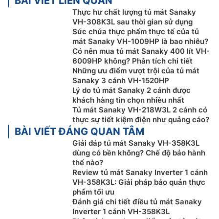
BÀI VIẾT LIÊN QUAN
Thực hư chất lượng tủ mát Sanaky
VH-308K3L sau thời gian sử dụng
Sức chứa thực phẩm thực tế của tủ
mát Sanaky VH-1009HP là bao nhiêu?
Có nên mua tủ mát Sanaky 400 lít VH-
6009HP không? Phân tích chi tiết
Những ưu điểm vượt trội của tủ mát
Sanaky 3 cánh VH-1520HP
Lý do tủ mát Sanaky 2 cánh được
khách hàng tin chọn nhiều nhất
Tủ mát Sanaky VH-218W3L 2 cánh có
thực sự tiết kiệm điện như quảng cáo?
Dàn lạnh bằng nhôm
BÀI VIẾT ĐÁNG QUAN TÂM
Giải đáp tủ mát Sanaky VH-358K3L
Tủ mát Sanaky inverter
VH-218K3L sử dụng dàn lạnh
dùng có bền không? Chế độ bảo hành
làm bằng nhôm có hiệu quả truyền nhiệt tốt, đẩy
thế nào?
nhanh tốc độ làm lạnh. Ngoài ra đây dàn lạnh bằng
Review tủ mát Sanaky Inverter 1 cánh
VH-358K3L: Giải pháp bảo quản thực
nhôm còn tiết kiệm chi phí cho người sử dụng khi có
phẩm tối ưu
giá thành phải chăng.
Đánh giá chi tiết điều tủ mát Sanaky
Inverter 1 cánh VH-358K3L