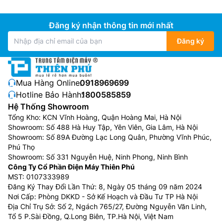
khách hàng có thể dễ dàng phân loại, sắp xếp các sản
phẩm trưng bày trong tủ.
Đăng ký nhận thông tin mới nhất
Đăng ký
Mua Hàng Online:
0918969699
Hotline Bảo Hành:
1800585859
Hệ Thống Showroom
Tổng Kho: KCN Vĩnh Hoàng, Quận Hoàng Mai, Hà Nội
Showroom: Số 488 Hà Huy Tập, Yên Viên, Gia Lâm, Hà Nội
Showroom: Số 89A Đường Lạc Long Quân, Phường Vĩnh Phúc,
Phú Thọ
Showroom: Số 331 Nguyễn Huệ, Ninh Phong, Ninh Bình
Công Ty Cổ Phần Điện Máy Thiên Phú
MST: 0107333989
Đăng Ký Thay Đổi Lần Thứ: 8, Ngày 05 tháng 09 năm 2024
Nơi Cấp: Phòng DKKD - Sở Kế Hoạch và Đầu Tư TP Hà Nội
Địa Chỉ Trụ Sở: Số 2, Ngách 765/27, Đường Nguyễn Văn Linh,
Tổ 5 P.Sài Đồng, Q.Long Biên, TP.Hà Nội, Việt Nam