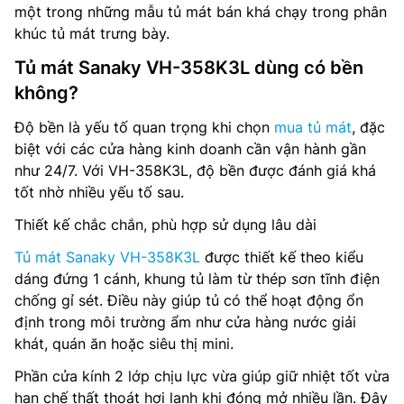
một trong những mẫu tủ mát bán khá chạy trong phân
khúc tủ mát trưng bày.
Tủ mát Sanaky VH-358K3L dùng có bền
không?
Độ bền là yếu tố quan trọng khi chọn
mua tủ mát
, đặc
biệt với các cửa hàng kinh doanh cần vận hành gần
như 24/7. Với VH-358K3L, độ bền được đánh giá khá
tốt nhờ nhiều yếu tố sau.
Thiết kế chắc chắn, phù hợp sử dụng lâu dài
Tủ mát Sanaky VH-358K3L
được thiết kế theo kiểu
dáng đứng 1 cánh, khung tủ làm từ thép sơn tĩnh điện
chống gỉ sét. Điều này giúp tủ có thể hoạt động ổn
định trong môi trường ẩm như cửa hàng nước giải
khát, quán ăn hoặc siêu thị mini.
Phần cửa kính 2 lớp chịu lực vừa giúp giữ nhiệt tốt vừa
hạn chế thất thoát hơi lạnh khi đóng mở nhiều lần. Đây