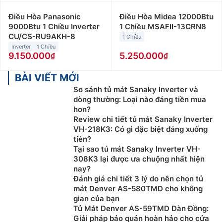
Điều Hòa Panasonic
Điều Hòa Midea 12000Btu
9000Btu 1 Chiều Inverter
1 Chiều MSAFII-13CRN8
CU/CS-RU9AKH-8
1 Chiều
Inverter
1 Chiều
9.150.000
5.250.000
BÀI VIẾT MỚI
So sánh tủ mát Sanaky Inverter và
dòng thường: Loại nào đáng tiền mua
hơn?
Review chi tiết tủ mát Sanaky Inverter
VH-218K3: Có gì đặc biệt đáng xuống
tiền?
Tại sao tủ mát Sanaky Inverter VH-
308K3 lại được ưa chuộng nhất hiện
nay?
Đánh giá chi tiết 3 lý do nên chọn tủ
mát Denver AS-580TMD cho không
gian của bạn
Tủ Mát Denver AS-59TMD Dàn Đồng:
Giải pháp bảo quản hoàn hảo cho cửa