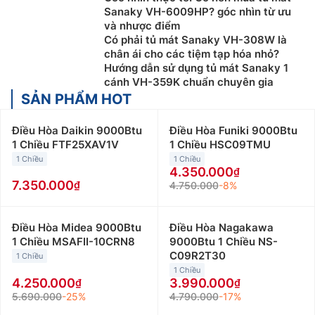
Sanaky VH-6009HP? góc nhìn từ ưu
và nhược điểm
Có phải tủ mát Sanaky VH-308W là
chân ái cho các tiệm tạp hóa nhỏ?
Hướng dẫn sử dụng tủ mát Sanaky 1
cánh VH-359K chuẩn chuyên gia
SẢN PHẨM HOT
Điều Hòa Daikin 9000Btu
Điều Hòa Funiki 9000Btu
1 Chiều FTF25XAV1V
1 Chiều HSC09TMU
1 Chiều
1 Chiều
4.350.000
7.350.000
4.750.000
-8%
Điều Hòa Midea 9000Btu
Điều Hòa Nagakawa
1 Chiều MSAFII-10CRN8
9000Btu 1 Chiều NS-
C09R2T30
1 Chiều
1 Chiều
4.250.000
3.990.000
5.690.000
-25%
4.790.000
-17%