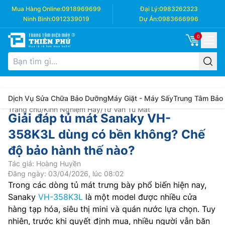
Mua Hàng Online:
0918969699
Đại Lý:
0983262323
Ninh Bình:
0912339019
Dự Án:
0983666996
0
Dịch Vụ Sửa Chữa Bảo Dưỡng
Máy Giặt - Máy Sấy
Trung Tâm Bảo
Trang chủ
/
Kinh Nghiệm Hay
/
Tư Vấn Tủ Mát
Giải đáp tủ mát Sanaky VH-
358K3L dùng có bền không? Chế
độ bảo hành thế nào?
Tác giả: Hoàng Huyền
Đăng ngày: 03/04/2026, lúc 08:02
Trong các dòng tủ mát trưng bày phổ biến hiện nay,
Sanaky
VH-358K3L
là một model được nhiều cửa
hàng tạp hóa, siêu thị mini và quán nước lựa chọn. Tuy
nhiên, trước khi quyết định mua, nhiều người vẫn băn