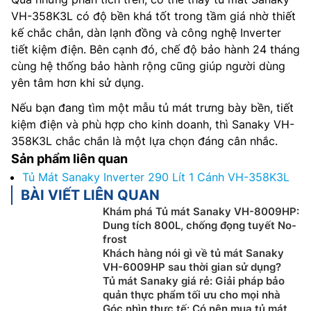
VH-358K3L có độ bền khá tốt trong tầm giá nhờ thiết
kế chắc chắn, dàn lạnh đồng và công nghệ Inverter
tiết kiệm điện. Bên cạnh đó, chế độ bảo hành 24 tháng
cùng hệ thống bảo hành rộng cũng giúp người dùng
yên tâm hơn khi sử dụng.
Nếu bạn đang tìm một mẫu tủ mát trưng bày bền, tiết
kiệm điện và phù hợp cho kinh doanh, thì Sanaky VH-
358K3L chắc chắn là một lựa chọn đáng cân nhắc.
Sản phẩm liên quan
Tủ Mát Sanaky Inverter 290 Lít 1 Cánh VH-358K3L
BÀI VIẾT LIÊN QUAN
Khám phá Tủ mát Sanaky VH-8009HP:
Dung tích 800L, chống đọng tuyết No-
frost
Khách hàng nói gì về tủ mát Sanaky
VH-6009HP sau thời gian sử dụng?
Tủ mát Sanaky giá rẻ: Giải pháp bảo
quản thực phẩm tối ưu cho mọi nhà
Góc nhìn thực tế: Có nên mua tủ mát