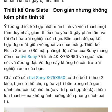
khoảnh khắc ngay tại nhà mình.
Tổng công suất loa: 40 W
Thiết kế One Slate – Đơn giản nhưng không
kém phần tinh tế
Loại loa: Acoustic Multi-Audio, Loa tweeter định vị âm
thanh / X-Balanced Speaker
Ý tưởng thiết kế hợp nhất màn hình và viền thành một
tấm duy nhất, giảm thiểu các yếu tố gây phân tâm và
Tìm kiếm bằng giọng nói: Google Assistant (SG only)
tối đa hóa trải nghiệm của bạn. Bên cạnh đó, sự kết
hợp đẹp mắt giữa vẻ ngoài và chức năng. Thiết kế
Chia sẻ màn hình: Google Cast™, Apple AirPlay 2
Flush Surface (Bề mặt phẳng) độc đáo của Sony mang
Truyền thanh Kỹ thuật số: DVB-T2 (*VN: DVB-T2C)
đến cho
tivi Sony
75 Inch 4K K-75XR50 vẻ ngoài sắc
nét và đương đại. Vẻ đẹp này không hề cản trở trải
Nguồn cấp điện: 50/60 Hz, 220 V – 240 V AC
nghiệm xem của bạn.
Chân đế của
tivi Sony K-75XR50
có thể bố trí theo 2
Mức tiêu thụ nguồn (chế độ cờ): 0.5 W
kiểu, bạn có thể chọn giữa vị trí bên trong nhỏ gọn
Kết nối: Wifi 6, Bluetooth, HDMI, USB, Anynet+ (HDMI-
dành cho các kệ nhỏ, hoặc vị trí phù hợp để đặt thêm
CEC), Ethernet (LAN), HDMI Audio Return Channel, HDMI
loa thanh—mà không ảnh hưởng đến phong cách bài
(High Frame Rate), RF In (Terrestrial / Cable input)
trí.
Điều khiển từ xa: