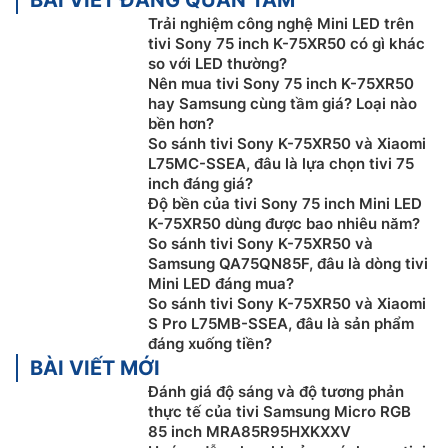
trên khắp các dịch vụ truyền hình trực tuyến, tập hợp
Trải nghiệm công nghệ Mini LED trên
tại một nơi, sắp xếp theo chủ đề và thể loại dựa trên
tivi Sony 75 inch K-75XR50 có gì khác
nội dung bạn quan tâm.
so với LED thường?
Nên mua tivi Sony 75 inch K-75XR50
hay Samsung cùng tầm giá? Loại nào
bền hơn?
So sánh tivi Sony K-75XR50 và Xiaomi
L75MC-SSEA, đâu là lựa chọn tivi 75
inch đáng giá?
Độ bền của tivi Sony 75 inch Mini LED
K-75XR50 dùng được bao nhiêu năm?
So sánh tivi Sony K-75XR50 và
Samsung QA75QN85F, đâu là dòng tivi
Mini LED đáng mua?
So sánh tivi Sony K-75XR50 và Xiaomi
S Pro L75MB-SSEA, đâu là sản phẩm
Công nghệ hình ảnh trên google tivi Sony
đáng xuống tiền?
4K K-75XR50
BÀI VIẾT MỚI
Đánh giá độ sáng và độ tương phản
Sáng sủa, tuyệt đẹp và tràn đầy sức sống.
Google tivi
thực tế của tivi Samsung Micro RGB
Sony
4K K-75XR50 mang đến màu sắc rực rỡ và độ
85 inch MRA85R95HXKXXV