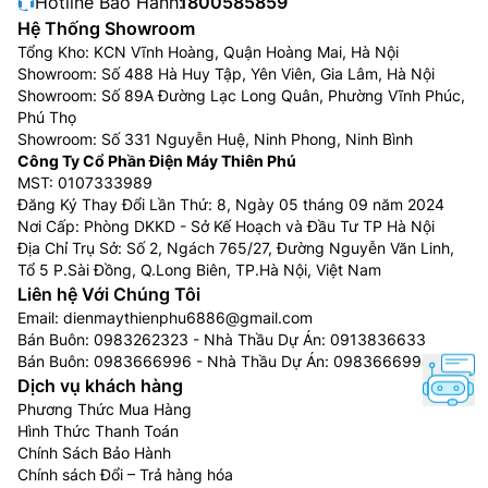
Hotline Bảo Hành:
1800585859
nghìn đèn LED, giúp mang đến độ tương phản tuyệt
Hệ Thống Showroom
đẹp. Tivi Sony 4K K-75XR50 này bắt trọn ánh sáng và
Tổng Kho: KCN Vĩnh Hoàng, Quận Hoàng Mai, Hà Nội
Showroom: Số 488 Hà Huy Tập, Yên Viên, Gia Lâm, Hà Nội
bóng tối tuyệt đẹp với hiệu ứng chuyển tông màu
Showroom: Số 89A Đường Lạc Long Quân, Phường Vĩnh Phúc,
chính xác, từ đổ bóng khuôn mặt tinh tế đến các điểm
Phú Thọ
sáng nổi bật
Showroom: Số 331 Nguyễn Huệ, Ninh Phong, Ninh Bình
Công Ty Cổ Phần Điện Máy Thiên Phú
MST: 0107333989
Đăng Ký Thay Đổi Lần Thứ: 8, Ngày 05 tháng 09 năm 2024
Nơi Cấp: Phòng DKKD - Sở Kế Hoạch và Đầu Tư TP Hà Nội
Địa Chỉ Trụ Sở: Số 2, Ngách 765/27, Đường Nguyễn Văn Linh,
Tổ 5 P.Sài Đồng, Q.Long Biên, TP.Hà Nội, Việt Nam
Liên hệ Với Chúng Tôi
Email:
dienmaythienphu6886@gmail.com
Bán Buôn:
0983262323
- Nhà Thầu Dự Án:
0913836633
Bán Buôn:
0983666996
- Nhà Thầu Dự Án:
0983666996
Dịch vụ khách hàng
Phương Thức Mua Hàng
Hình Thức Thanh Toán
Hình ảnh sắc nét. Với công nghệ AI.
Chính Sách Bảo Hành
Chính sách Đổi – Trả hàng hóa
Chiêm ngưỡng từng chi tiết. Bằng cách điều chỉnh quá