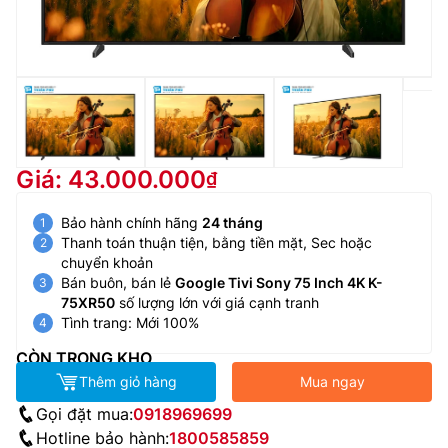
Giá: 43.000.000
Bảo hành chính hãng
24 tháng
Thanh toán thuận tiện, bằng tiền mặt, Sec hoặc
chuyển khoản
Bán buôn, bán lẻ
Google Tivi Sony 75 Inch 4K K-
75XR50
số lượng lớn với giá cạnh tranh
Tình trang: Mới 100%
CÒN TRONG KHO
Thêm giỏ hàng
Mua ngay
Gọi đặt mua:
0918969699
Hotline bảo hành:
1800585859