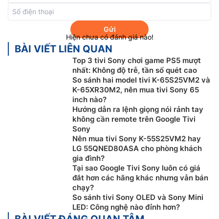
bằng AI, giúp phát hiện và phân tích dữ liệu với độ
chính xác hoàn hảo, sau đó tối ưu hóa hình ảnh để
mang đến độ chận thực tuyệt đỉnh.
Gửi
Hiện chưa có đánh giá nào!
BÀI VIẾT LIÊN QUAN
Top 3 tivi Sony chơi game PS5 mượt
nhất: Không độ trễ, tần số quét cao
So sánh hai model tivi K-65S25VM2 và
K-65XR30M2, nên mua tivi Sony 65
inch nào?
Hướng dẫn ra lệnh giọng nói rảnh tay
không cần remote trên Google Tivi
Sony
Nên mua tivi Sony K-55S25VM2 hay
LG 55QNED80ASA cho phòng khách
gia đình?
Hệ điều hành Google tivi
Tại sao Google Tivi Sony luôn có giá
đắt hơn các hãng khác nhưng vẫn bán
Google tivi Sony 75 Inch 4K
K-75XR50 được trang bị
chạy?
So sánh tivi Sony OLED và Sony Mini
hệ điều hành Google tivi, bạn có thể duyệt tìm trong
LED: Công nghệ nào đỉnh hơn?
hơn 400.000 bộ phim và tập chương trình truyền hình
BÀI VIẾT ĐÁNG QUAN TÂM