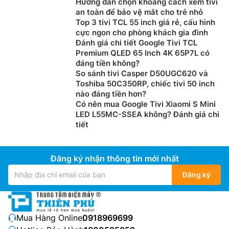
tương phản chi tiết, tạo cảm giác sống động và hấp
Hướng dẫn chọn khoảng cách xem tivi
an toàn để bảo vệ mắt cho trẻ nhỏ
dẫn cho từng khung hình, bất kể bạn xem nội dung gì.
Top 3 tivi TCL 55 inch giá rẻ, cấu hình
cực ngon cho phòng khách gia đình
Đánh giá chi tiết Google Tivi TCL
Premium QLED 65 Inch 4K 65P7L có
đáng tiền không?
So sánh tivi Casper D50UGC620 và
Toshiba 50C350RP, chiếc tivi 50 inch
nào đáng tiền hơn?
Có nên mua Google Tivi Xiaomi S Mini
LED L55MC-SSEA không? Đánh giá chi
tiết
Đăng ký nhận thông tin mới nhất
Công nghệ màn hình chuyên nghiệp cốt lõi.
Đăng ký
Từng khoảnh khắc đều sống động. Tương tự công
nghệ điều khiển đèn nền cốt lõi được dùng trong các
màn hình chuyên dụng (màn hình chuyên nghiệp) của
Sony, XR Backlight Master Drive sử dụng thuật toán
Mua Hàng Online:
0918969699
làm mờ cục bộ độc đáo để điều khiển chính xác hàng