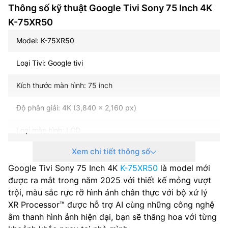
Thông số kỹ thuật Google Tivi Sony 75 Inch 4K
K-75XR50
Model: K-75XR50
Loại Tivi: Google tivi
Kích thước màn hình: 75 inch
Độ phân giải: 4K (3,840 x 2,160 px)
Loại màn hình: LCD
Xem chi tiết thông số
Loại đèn nền: Mini LED
Google Tivi Sony 75 Inch 4K
K-75XR50
là model mới
Tần số quét: 120Hz
được ra mắt trong năm 2025 với thiết kế mỏng vượt
trội, màu sắc rực rỡ hình ảnh chân thực với bộ xử lý
Hệ điều hành – Giao diện: Android TV
XR Processor™ được hỗ trợ AI cùng những công nghệ
âm thanh hình ảnh hiện đại, bạn sẽ thăng hoa với từng
Bộ xử lý: XR Processor