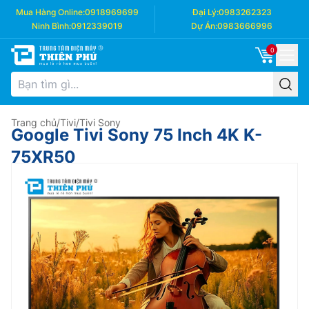
Mua Hàng Online:
0918969699
Đại Lý:
0983262323
Ninh Bình:
0912339019
Dự Án:
0983666996
0
Trang chủ
/
Tivi
/
Tivi Sony
Google Tivi Sony 75 Inch 4K K-
75XR50