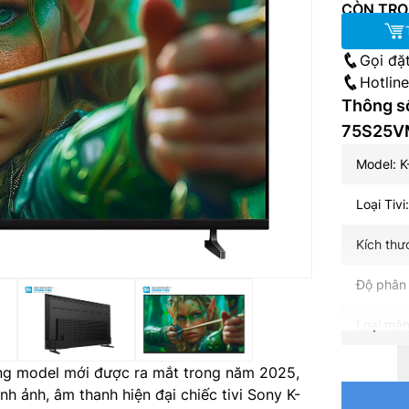
CÒN TRO
Gọi đặ
Hotlin
Thông số
75S25V
Model: 
Loại Tivi
Kích thư
Độ phân 
Loại màn
Loại đèn
ng model mới được ra mắt trong năm 2025,
h ảnh, âm thanh hiện đại chiếc tivi Sony K-
Tần số q