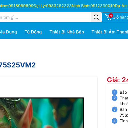
ine:
0918969699
Đại Lý:
0983262323
Ninh Bình:
0912339019
Dự Án:
0
Giỏ hàn
Gia Dụng
Tủ Đông
Thiết Bị Nhà Bếp
Thiết Bị Âm Than
K-75S25VM2
Giá: 
Bảo
Than
kho
Bán 
75S
Tình