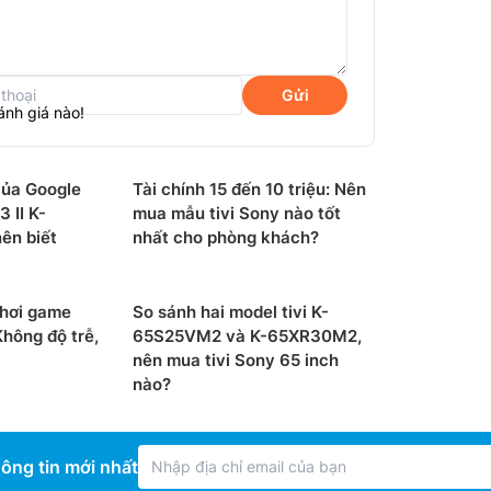
Gửi
ánh giá nào!
ủa Google
Tài chính 15 đến 10 triệu: Nên
3 II K-
mua mẫu tivi Sony nào tốt
ên biết
nhất cho phòng khách?
chơi game
So sánh hai model tivi K-
hông độ trễ,
65S25VM2 và K-65XR30M2,
nên mua tivi Sony 65 inch
nào?
 bị hệ điều hành Google tivi, bạn có thể
ơng trình truyền hình trên khắp các dịch vụ
ông tin mới nhất
 xếp theo chủ đề và thể loại dựa trên nội dung