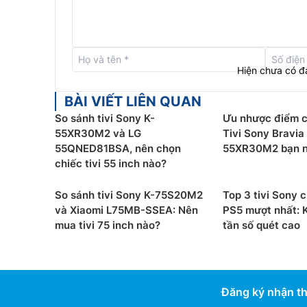
Hiện chưa có đ
BÀI VIẾT LIÊN QUAN
So sánh tivi Sony K-
Ưu nhược điểm c
55XR30M2 và LG
Tivi Sony Bravia 
55QNED81BSA, nên chọn
55XR30M2 bạn n
chiếc tivi 55 inch nào?
So sánh tivi Sony K-75S20M2
Top 3 tivi Sony 
và Xiaomi L75MB-SSEA: Nên
PS5 mượt nhất: K
mua tivi 75 inch nào?
tần số quét cao
Hệ điều hành Google tivi
Tivi Sony LED 75 Inch 4K K-75S25VM2 được trang
duyệt tìm trong hơn 400.000 bộ phim và tập chư
Đăng ký nhận th
truyền hình trực tuyến, tập hợp tại một nơi, sắp