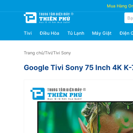
Mua Hàng Onl
Tivi
Điều Hòa
Tủ Lạnh
Máy Giặt
Điện 
Trang chủ
/
Tivi
/
Tivi Sony
Google Tivi Sony 75 Inch 4K 