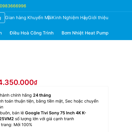
0983666996
Gian hàng Khuyến Mãi
Kinh Nghiệm Hay
Giới thiệu
g
h
Điều Hoà Công Trình
Bơm Nhiệt Heat Pump
24.350.000
 hành chính hãng
24 tháng
h toán thuận tiện, bằng tiền mặt, Sec hoặc chuyển
ản
buôn, bán lẻ
Google Tivi Sony 75 Inch 4K K-
25VM2
số lượng lớn với giá cạnh tranh
 trang: Mới 100%