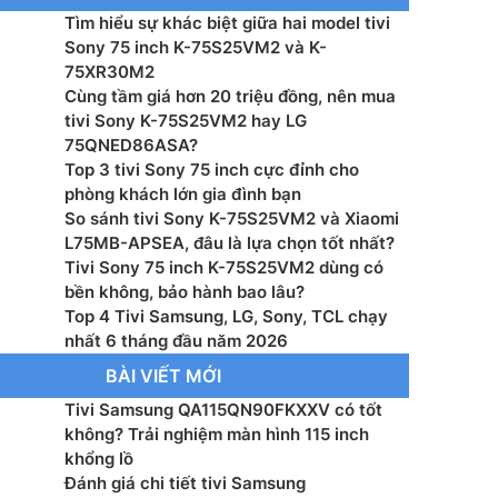
Tìm hiểu sự khác biệt giữa hai model tivi
hành – Giao diện: Android TV
Sony 75 inch K-75S25VM2 và K-
75XR30M2
: 4K Processor X1
Cùng tầm giá hơn 20 triệu đồng, nên mua
tivi Sony K-75S25VM2 hay LG
g suất loa: 20 W
75QNED86ASA?
Top 3 tivi Sony 75 inch cực đỉnh cho
 2.0 CH
phòng khách lớn gia đình bạn
So sánh tivi Sony K-75S25VM2 và Xiaomi
 bằng giọng nói: Google Assistant (SG only)
L75MB-APSEA, đâu là lựa chọn tốt nhất?
Tivi Sony 75 inch K-75S25VM2 dùng có
màn hình: Google Cast™, Apple AirPlay 2
bền không, bảo hành bao lâu?
Top 4 Tivi Samsung, LG, Sony, TCL chạy
hanh Kỹ thuật số: DVB-T2 (*VN: DVB-T2C)
nhất 6 tháng đầu năm 2026
BÀI VIẾT MỚI
p điện: 50/60 Hz, 220 V – 240 V AC
Tivi Samsung QA115QN90FKXXV có tốt
không? Trải nghiệm màn hình 115 inch
 thụ nguồn (chế độ cờ): 0.5 W
khổng lồ
Đánh giá chi tiết tivi Samsung
 Wifi 6, Bluetooth, HDMI, USB, Anynet+ (HDMI-CEC),