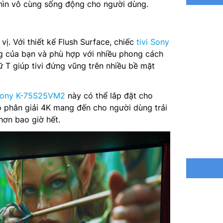
ìn vô cùng sống động cho người dùng.
Hệ điều 
 vị. Với thiết kế Flush Surface, chiếc
tivi Sony
Bộ xử lý
g của bạn và phù hợp với nhiều phong cách
Tổng côn
ữ T giúp tivi đứng vũng trên nhiều bề mặt
Loại loa:
 Sony K-75S25VM2
này có thể lắp đặt cho
ộ phân giải 4K mang đến cho người dùng trải
Tìm kiếm
hơn bao giờ hết.
Chia sẻ 
Truyền t
Nguồn cấ
Mức tiêu
Kết nối: