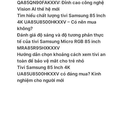
 (LAN), HDMI Audio Return Channel, HDMI (High
QA85QN90FAKXXV: Đỉnh cao công nghệ
e), RF In (Terrestrial / Cable input)
Vision AI thế hệ mới
Tìm hiểu chất lượng tivi Samsung 85 Inch
ển từ xa:
4K UA85U8500HKXXV – Có nên mua
không?
ước có chân (RxCxD): 1670 x 1033 x 393 mm
Đánh giá độ sáng và độ tương phản thực
tế của tivi Samsung Micro RGB 85 inch
ng có chân đế: 29 kg
MRA85R95HXKXXV
Hướng dẫn chọn khoảng cách xem tivi an
ớc không chân, treo tường (RxCxD): 1670 x 975 x 83
toàn để bảo vệ mắt cho trẻ nhỏ
Tivi Samsung 85 Inch 4K
UA85U8500HKXXV có đáng mua? Kinh
ng không chân: 28 kg
nghiệm cho người mới
xuất: Sony
 –
mắt: 2025