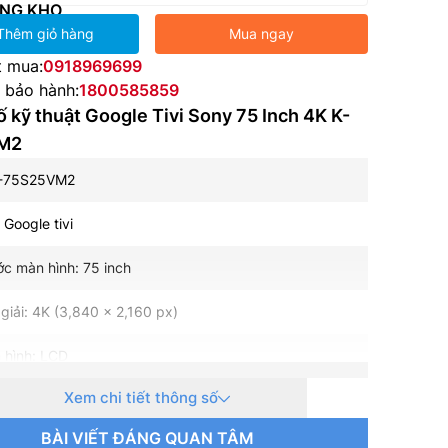
NG KHO
Thêm giỏ hàng
Mua ngay
t mua:
0918969699
e bảo hành:
1800585859
 kỹ thuật Google Tivi Sony 75 Inch 4K K-
M2
K-75S25VM2
: Google tivi
ớc màn hình: 75 inch
giải: 4K (3,840 x 2,160 px)
 hình: LCD
Xem chi tiết thông số
 nền: LED
BÀI VIẾT ĐÁNG QUAN TÂM
uét: 50 Hz