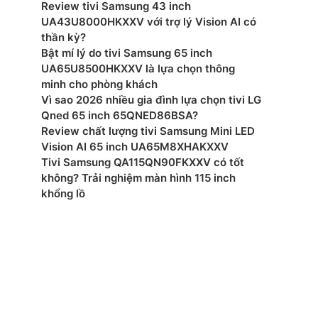
 (LAN), HDMI Audio Return Channel, HDMI (High
Review tivi Samsung 43 inch
e), RF In (Terrestrial / Cable input)
UA43U8000HKXXV với trợ lý Vision AI có
thần kỳ?
ển từ xa:
Bật mí lý do tivi Samsung 65 inch
UA65U8500HKXXV là lựa chọn thông
ớc có chân (RxCxD): 1447 x 904 x 327 mm
minh cho phòng khách
Vì sao 2026 nhiều gia đình lựa chọn tivi LG
ng có chân đế: 20 kg
Qned 65 inch 65QNED86BSA?
Review chất lượng tivi Samsung Mini LED
ớc không chân, treo tường (RxCxD): 1447 x 846 x 83
Vision AI 65 inch UA65M8XHAKXXV
Tivi Samsung QA115QN90FKXXV có tốt
không? Trải nghiệm màn hình 115 inch
ng không chân: 19.7 kg
khổng lồ
xuất: Sony
 –
mắt: 2025