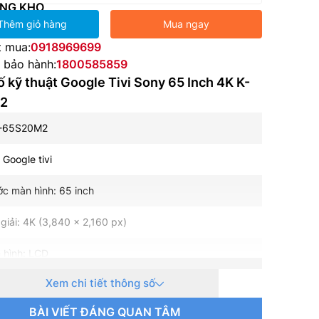
NG KHO
Thêm giỏ hàng
Mua ngay
t mua:
0918969699
e bảo hành:
1800585859
 kỹ thuật Google Tivi Sony 65 Inch 4K K-
2
K-65S20M2
: Google tivi
ớc màn hình: 65 inch
giải: 4K (3,840 x 2,160 px)
 hình: LCD
Xem chi tiết thông số
 nền: LED
BÀI VIẾT ĐÁNG QUAN TÂM
uét: 60 Hz