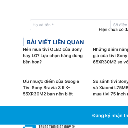
Hiện chưa có đ
BÀI VIẾT LIÊN QUAN
Nên mua tivi OLED của Sony
Những điểm nân
hay LG? Lựa chọn hàng dùng
giá của tivi Sony 
bền hơn?
65XR30M2 so với
Ưu nhược điểm của Google
So sánh tivi So
Tivi Sony Bravia 3 II K-
và Xiaomi L75M
55XR30M2 bạn nên biết
mua tivi 75 inch
Hệ điều hành Google tivi
Tivi Sony LED 65 Inch 4K K-65S20M2 được trang 
Đăng ký nhận th
duyệt tìm trong hơn 400.000 bộ phim và tập chư
truyền hình trực tuyến, tập hợp tại một nơi, sắp