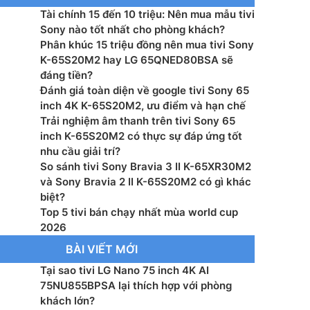
Tài chính 15 đến 10 triệu: Nên mua mẫu tivi
hành – Giao diện: Android TV
Sony nào tốt nhất cho phòng khách?
Phân khúc 15 triệu đồng nên mua tivi Sony
: 4K Processor X1
K-65S20M2 hay LG 65QNED80BSA sẽ
đáng tiền?
g suất loa: 20 W
Đánh giá toàn diện về google tivi Sony 65
inch 4K K-65S20M2, ưu điểm và hạn chế
 2.0 CH
Trải nghiệm âm thanh trên tivi Sony 65
inch K-65S20M2 có thực sự đáp ứng tốt
 bằng giọng nói: Google Assistant (SG only)
nhu cầu giải trí?
So sánh tivi Sony Bravia 3 II K-65XR30M2
màn hình: Google Cast™, Apple AirPlay 2
và Sony Bravia 2 II K-65S20M2 có gì khác
biệt?
hanh Kỹ thuật số: DVB-T2 (*VN: DVB-T2C)
Top 5 tivi bán chạy nhất mùa world cup
2026
p điện: 50/60 Hz, 220 V – 240 V AC
BÀI VIẾT MỚI
Tại sao tivi LG Nano 75 inch 4K AI
 thụ nguồn (chế độ cờ): 0.5 W
75NU855BPSA lại thích hợp với phòng
khách lớn?
 Wifi 6, Bluetooth, HDMI, USB, Anynet+ (HDMI-CEC),