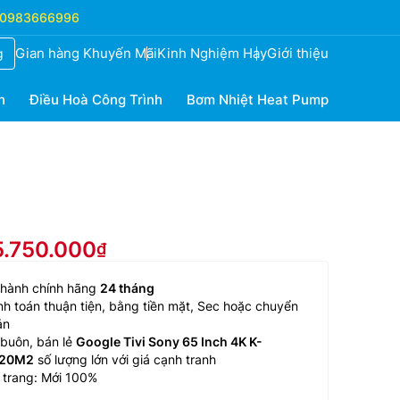
0983666996
Gian hàng Khuyến Mãi
Kinh Nghiệm Hay
Giới thiệu
g
h
Điều Hoà Công Trình
Bơm Nhiệt Heat Pump
5.750.000
 hành chính hãng
24 tháng
h toán thuận tiện, bằng tiền mặt, Sec hoặc chuyển
ản
buôn, bán lẻ
Google Tivi Sony 65 Inch 4K K-
20M2
số lượng lớn với giá cạnh tranh
 trang: Mới 100%