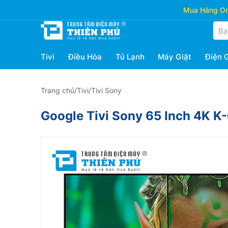
Mua Hàng Onl
Tivi
Điều Hòa
Tủ Lạnh
Máy Giặt
Điện 
Trang chủ
/
Tivi
/
Tivi Sony
Google Tivi Sony 65 Inch 4K 