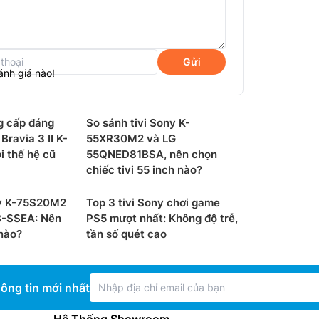
Gửi
ánh giá nào!
g cấp đáng
So sánh tivi Sony K-
Bravia 3 II K-
55XR30M2 và LG
 thế hệ cũ
55QNED81BSA, nên chọn
chiếc tivi 55 inch nào?
ny K-75S20M2
Top 3 tivi Sony chơi game
B-SSEA: Nên
PS5 mượt nhất: Không độ trễ,
 nào?
tần số quét cao
bị hệ điều hành Google tivi, bạn có thể
ông tin mới nhất
ơng trình truyền hình trên khắp các dịch vụ
 xếp theo chủ đề và thể loại dựa trên nội dung
Hệ Thống Showroom