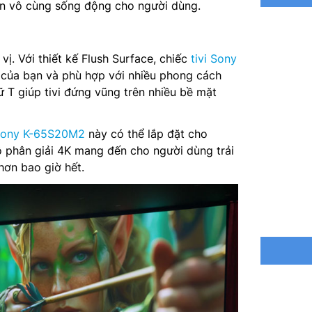
n vô cùng sống động cho người dùng.
Hệ điều 
 vị. Với thiết kế Flush Surface, chiếc
tivi Sony
Bộ xử lý
của bạn và phù hợp với nhiều phong cách
Tổng côn
ữ T giúp tivi đứng vũng trên nhiều bề mặt
Loại loa:
 Sony K-65S20M2
này có thể lắp đặt cho
ộ phân giải 4K mang đến cho người dùng trải
Tìm kiếm
hơn bao giờ hết.
Chia sẻ 
Truyền t
Nguồn cấ
Mức tiêu
Kết nối: