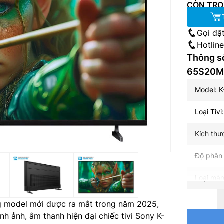
CÒN TRO
Gọi đặ
Hotlin
Thông số
65S20M
Model: 
Loại Tivi
Kích thư
Độ phân 
Loại màn
Loại đèn
g model mới được ra mắt trong năm 2025,
h ảnh, âm thanh hiện đại chiếc tivi Sony K-
Tần số q