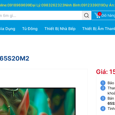
ine:
0918969699
Đại Lý:
0983262323
Ninh Bình:
0912339019
Dự Án:
0
Giỏ hàn
Gia Dụng
Tủ Đông
Thiết Bị Nhà Bếp
Thiết Bị Âm Than
K-65S20M2
Giá: 1
Bảo
Than
kho
Bán 
65S
Tình