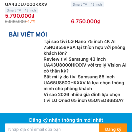
UA43DU7000KXXV
Smart TV
43 Inch
nhất đến những cảnh hành động hùng vĩ.
Smart TV
43 Inch
5.790.000
Thiết kế sang trọng, mỏng và nhẹ:
Đặc điểm thiết kế
6.750.000
6.990.000
-17%
của tivi Sony giá rẻ cũng là một điểm thu hút lớn. Với
thiết kế mỏng nhẹ, tivi dễ dàng lắp đặt trong mọi
BÀI VIẾT MỚI
không gian phòng khách mà không làm mất đi sự
Tại sao tivi LG Nano 75 inch 4K AI
sang trọng. Mặt trước của tivi thường là một tấm màn
75NU855BPSA lại thích hợp với phòng
hình lớn, tối giản và tinh tế, thích hợp cho cả những
khách lớn?
Review tivi Samsung 43 inch
ngôi nhà có phong cách trang trí hiện đại.
UA43U8000HKXXV với trợ lý Vision AI
Kết nối đa dạng thuận tiện:
Tivi Sony 65 inch, 4k
có thần kỳ?
Bật mí lý do tivi Samsung 65 inch
không chỉ đẹp mắt mà còn hỗ trợ nhiều cổng kết nối,
UA65U8500HKXXV là lựa chọn thông
giúp bạn dễ dàng kết nối với các thiết bị khác nhau.
minh cho phòng khách
Cổng HDMI, USB và Bluetooth cho phép bạn kết nối
Vì sao 2026 nhiều gia đình lựa chọn
đồng thời nhiều thiết bị ngoại vi như đầu phát,
loa
tivi LG Qned 65 inch 65QNED86BSA?
soundbar, hoặc tai nghe không dây.
3. Các dòng tivi Sony hiện nay
Đăng ký nhận thông tin mới nhất
Hiện nay Sony cung cấp đầy đủ các dòng tivi với độ
Đăng ký