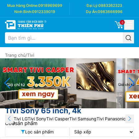
Mua Hàng Online:
0918969699
Đại Lý:
0983262323
Ninh Bình:
0912339019
Dự Án:
0983666996
0
Trang chủ
/
Tivi
Tivi Sony 65 inch, 4k
Tivi LG
Tivi Sony
Tivi Casper
Tivi Samsung
Tivi Panasonic
Tivi T
Có
9
sản phẩm
Lọc sản phẩm