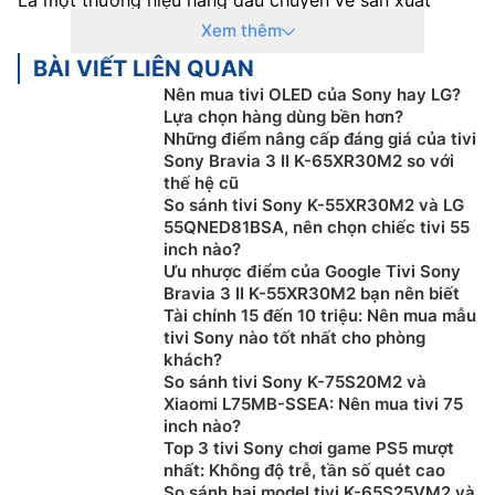
smart tivi
, Sony luôn mang đến cho người dùng những
Xem thêm
sản phẩm tivi thông minh với chất lượng tốt nhất.
BÀI VIẾT LIÊN QUAN
Đến ngày nay, Sony đã đạt được những thành công
Nên mua tivi OLED của Sony hay LG?
Lựa chọn hàng dùng bền hơn?
nhất định. Hãng luôn thể hiện được chất riêng một
Những điểm nâng cấp đáng giá của tivi
cách mạnh mẽ và ấn tượng. Điển hình cho điều này là
Sony Bravia 3 II K-65XR30M2 so với
các dòng
tivi OLED
với màn hình siêu mỏng, thiết kế
thế hệ cũ
tinh tế và hiện đại.
So sánh tivi Sony K-55XR30M2 và LG
55QNED81BSA, nên chọn chiếc tivi 55
Các sản phẩm
Tivi Sony 65 inch, 4k
thường được sản
inch nào?
xuất tại Malaysia, cùng chế độ bảo hành chính hãng
Ưu nhược điểm của Google Tivi Sony
24 tháng cho toàn bộ sản phẩm và 12 tháng cho điều
Bravia 3 II K-55XR30M2 bạn nên biết
Tài chính 15 đến 10 triệu: Nên mua mẫu
khiển từ xa.
tivi Sony nào tốt nhất cho phòng
2. Đặc điểm nổi bật của
Tivi Sony 65 inch,
khách?
So sánh tivi Sony K-75S20M2 và
4k
Xiaomi L75MB-SSEA: Nên mua tivi 75
inch nào?
Chất lượng hình ảnh vượt trội:
Một trong những ưu
Top 3 tivi Sony chơi game PS5 mượt
điểm lớn nhất của
tivi Sony
chính là chất lượng hình
nhất: Không độ trễ, tần số quét cao
ảnh xuất sắc. Công nghệ hình ảnh 4K HDR của Sony
So sánh hai model tivi K-65S25VM2 và