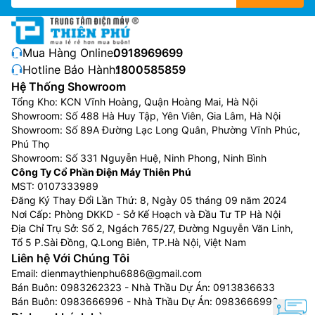
phân giải từ 32 inch đến 98 inch phù hợp với mọi nhu
cầu sử dụng của khách hàng.
Các dòng tivi Sony
hiện
nay gồm:
Mua Hàng Online:
0918969699
Tivi Sony LCD 4K:
Sử dụng màn hình LCD với ưu
Hotline Bảo Hành:
1800585859
điểm là giá thành rẻ, chất lượng hình ảnh tốt
Hệ Thống Showroom
Tivi Sony LED 4K:
Sử dụng màn hình tinh thể lỏng
Tổng Kho: KCN Vĩnh Hoàng, Quận Hoàng Mai, Hà Nội
Showroom: Số 488 Hà Huy Tập, Yên Viên, Gia Lâm, Hà Nội
với lớp đèn LED để phát sáng các điểm ảnh trên
Showroom: Số 89A Đường Lạc Long Quân, Phường Vĩnh Phúc,
tấm nền cho ra chất lượng hình ảnh chi tiết hơn
Phú Thọ
màn hình LCD
Showroom: Số 331 Nguyễn Huệ, Ninh Phong, Ninh Bình
Tivi Sony Full Array LED 4K:
Sử dụng công nghệ
Công Ty Cổ Phần Điện Máy Thiên Phú
làm mờ cục bộ (Local Dimming), sẽ tự động
MST: 0107333989
Đăng Ký Thay Đổi Lần Thứ: 8, Ngày 05 tháng 09 năm 2024
bật/tắt từng vùng LED độc lập theo hình ảnh. Tivi
Nơi Cấp: Phòng DKKD - Sở Kế Hoạch và Đầu Tư TP Hà Nội
nhờ đó mà có khả năng hiển thị độ sáng tốt hơn,
Địa Chỉ Trụ Sở: Số 2, Ngách 765/27, Đường Nguyễn Văn Linh,
màu đen sâu thẳm hơn và mang lại cảm giác chân
Tổ 5 P.Sài Đồng, Q.Long Biên, TP.Hà Nội, Việt Nam
thực hơn
Liên hệ Với Chúng Tôi
Tivi Sony Mini LED 4K:
Là công nghệ cải tiến từ
Email:
dienmaythienphu6886@gmail.com
công nghệ đèn nền LED tích hợp trên màn hình
Bán Buôn:
0983262323
- Nhà Thầu Dự Án:
0913836633
Bán Buôn:
0983666996
- Nhà Thầu Dự Án:
0983666996
LCD, nó sử dụng những chiếc đèn Mini LED siêu