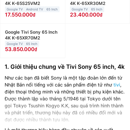
4K K-65S25VM2
4K K-65XR30M2
Google TV
Android TV
65 Inch
Google TV
65 Inch
17.550.000
23.400.000
Google Tivi Sony 65 Inch
4K K-65XR70M2
Google TV
65 Inch
53.850.000
1. Giới thiệu chung về
Tivi Sony 65 inch, 4k
Như các bạn đã biết Sony là một tập đoàn lớn đến từ
Nhật Bản nổi tiếng với các sản phẩm điện tử như
tivi
,
điện thoại thông minh và những thiết bị phụ kiện khác.
Được thành lập vào tháng 5/1946 tại Tokyo dưới tên
gọi Tokyo Tsushin Kogyo K.K, sau quá trình hình thành
và phát triển, thương hiệu này đã có nhiều đổi mới và
đạt được nhiều thành tựu lớn.
Là một thương hiệu hàng đầu chuyên về sản xuất