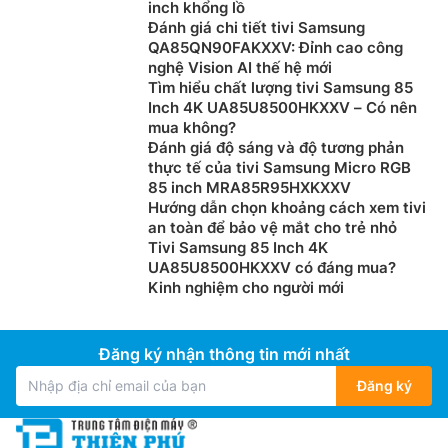
inch khổng lồ
cảnh phim đều trở nên cực kỳ rõ nét và chân thực.
Đánh giá chi tiết tivi Samsung
QA85QN90FAKXXV: Đỉnh cao công
nghệ Vision AI thế hệ mới
Tìm hiểu chất lượng tivi Samsung 85
Inch 4K UA85U8500HKXXV – Có nên
mua không?
Đánh giá độ sáng và độ tương phản
thực tế của tivi Samsung Micro RGB
85 inch MRA85R95HXKXXV
Hướng dẫn chọn khoảng cách xem tivi
an toàn để bảo vệ mắt cho trẻ nhỏ
Tivi Samsung 85 Inch 4K
UA85U8500HKXXV có đáng mua?
Kinh nghiệm cho người mới
Hơn 8 triệu điểm ảnh tự phát sáng với độ sáng
và độ tương phản cao
Đăng ký nhận thông tin mới nhất
Độ chính xác tuyệt vời. Màn hình QD-OLED của
Đăng ký
google tivi Sony
K-65XR80M2 điều khiển riêng lẻ 8
triệu điểm ảnh tự phát sáng một cách chuyên nghiệp,
bật hoặc tắt từng điểm ảnh thành điểm tối và sáng để