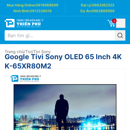
Mua Hàng Online:
0918969699
Đại Lý:
0983262323
Ninh Bình:
0912339019
Dự Án:
0983666996
0
Trang chủ
/
Tivi
/
Tivi Sony
Google Tivi Sony OLED 65 Inch 4K
K-65XR80M2