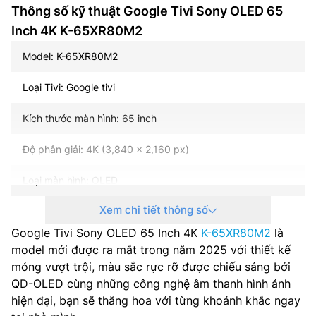
Thông số kỹ thuật Google Tivi Sony OLED 65
Inch 4K K-65XR80M2
Model: K-65XR80M2
Loại Tivi: Google tivi
Kích thước màn hình: 65 inch
Độ phân giải: 4K (3,840 x 2,160 px)
Loại màn hình: OLED
Xem chi tiết thông số
Tần số quét: 120Hz
Google Tivi Sony OLED 65 Inch 4K
K-65XR80M2
là
Hệ điều hành – Giao diện: Android TV
model mới được ra mắt trong năm 2025 với thiết kế
mỏng vượt trội, màu sắc rực rỡ được chiếu sáng bởi
Bộ xử lý: XR Processor
QD-OLED cùng những công nghệ âm thanh hình ảnh
hiện đại, bạn sẽ thăng hoa với từng khoảnh khắc ngay
Tổng công suất loa: 50 W