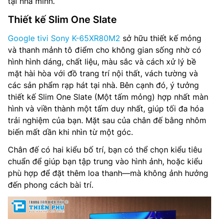
tại nhà mình.
Loại loa: Acoustic Surface Audio+ (2 thiết bị truyền động,
Thiết kế Slim One Slate
2 loa subwoofer)
Google tivi Sony K-65XR80M2
sở hữu thiết kế mỏng
Tìm kiếm bằng giọng nói: Google Assistant (SG only)
và thanh mảnh tô điểm cho không gian sống nhờ có
hình hình dáng, chất liệu, màu sắc và cách xử lý bề
Chia sẻ màn hình: Google Cast™, Apple AirPlay 2
mặt hài hòa với đồ trang trí nội thất, vách tường và
các sản phẩm rạp hát tại nhà. Bên cạnh đó, ý tưởng
Truyền thanh Kỹ thuật số: DVB-T2 (*VN: DVB-T2C)
thiết kế Slim One Slate (Một tấm mỏng) hợp nhất màn
hình và viền thành một tấm duy nhất, giúp tối đa hóa
Nguồn cấp điện: AC100-240V~ 50/60Hz
trải nghiệm của bạn. Mặt sau của chân đế bằng nhôm
Mức tiêu thụ nguồn (chế độ cờ): 0.5 W
biến mất dần khi nhìn từ một góc.
Chân đế có hai kiểu bố trí, bạn có thể chọn kiểu tiêu
Kết nối: Wifi 6, Bluetooth, HDMI, USB, Anynet+ (HDMI-
chuẩn để giúp bạn tập trung vào hình ảnh, hoặc kiểu
CEC), Ethernet (LAN), HDMI Audio Return Channel, HDMI
(High Frame Rate), RF In (Terrestrial / Cable input)
phù hợp để đặt thêm loa thanh—mà không ảnh hưởng
đến phong cách bài trí.
Điều khiển từ xa:
Kích thước có chân(bên ngoài) (RxCxD): 1443 x 844 x