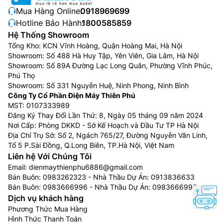
mang đến bạn sắc đen sâu thẳm hơn và màu sắc rực
Mua Hàng Online:
0918969699
rỡ hơn.
Hotline Bảo Hành:
1800585859
Hệ Thống Showroom
Hình ảnh sáng hơn với màu sắc và độ tương
Tổng Kho: KCN Vĩnh Hoàng, Quận Hoàng Mai, Hà Nội
phản rực rỡ
Showroom: Số 488 Hà Huy Tập, Yên Viên, Gia Lâm, Hà Nội
Showroom: Số 89A Đường Lạc Long Quân, Phường Vĩnh Phúc,
Vùng sáng có nhiều màu sắc và độ tương phản cao
Phú Thọ
Showroom: Số 331 Nguyễn Huệ, Ninh Phong, Ninh Bình
hơn. Tivi Sony 65 inch K-65XR80M2 này có tấm nền
Công Ty Cổ Phần Điện Máy Thiên Phú
độ sáng cao (1) và cảm biến nhiệt độ (2) kết hợp với
MST: 0107333989
XR Contrast Booster kiểm soát chính xác ánh sáng để
Đăng Ký Thay Đổi Lần Thứ: 8, Ngày 05 tháng 09 năm 2024
cho ra hình ảnh màu đen thuần khiết tươi sáng hơn.
Nơi Cấp: Phòng DKKD - Sở Kế Hoạch và Đầu Tư TP Hà Nội
Địa Chỉ Trụ Sở: Số 2, Ngách 765/27, Đường Nguyễn Văn Linh,
Tổ 5 P.Sài Đồng, Q.Long Biên, TP.Hà Nội, Việt Nam
Liên hệ Với Chúng Tôi
Email:
dienmaythienphu6886@gmail.com
Bán Buôn:
0983262323
- Nhà Thầu Dự Án:
0913836633
Bán Buôn:
0983666996
- Nhà Thầu Dự Án:
0983666996
Dịch vụ khách hàng
Phương Thức Mua Hàng
Hình Thức Thanh Toán