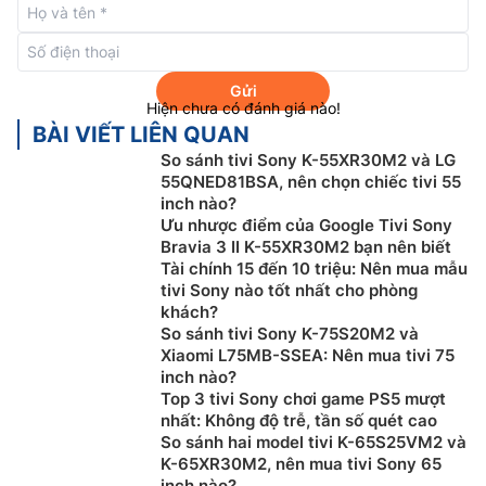
chính xác hoàn hảo, sau đó tối ưu hóa hình ảnh để
mang đến độ chận thực tuyệt đỉnh.
Gửi
Hiện chưa có đánh giá nào!
BÀI VIẾT LIÊN QUAN
So sánh tivi Sony K-55XR30M2 và LG
55QNED81BSA, nên chọn chiếc tivi 55
inch nào?
Ưu nhược điểm của Google Tivi Sony
Bravia 3 II K-55XR30M2 bạn nên biết
Tài chính 15 đến 10 triệu: Nên mua mẫu
tivi Sony nào tốt nhất cho phòng
khách?
So sánh tivi Sony K-75S20M2 và
Hệ điều hành Google tivi
Xiaomi L75MB-SSEA: Nên mua tivi 75
inch nào?
Tivi Sony OLED 65 Inch 4K K-65XR80M2 được trang bị
Top 3 tivi Sony chơi game PS5 mượt
hệ điều hành Google tivi, bạn có thể duyệt tìm trong
nhất: Không độ trễ, tần số quét cao
hơn 400.000 bộ phim và tập chương trình truyền hình
So sánh hai model tivi K-65S25VM2 và
trên khắp các dịch vụ truyền hình trực tuyến, tập hợp
K-65XR30M2, nên mua tivi Sony 65
inch nào?