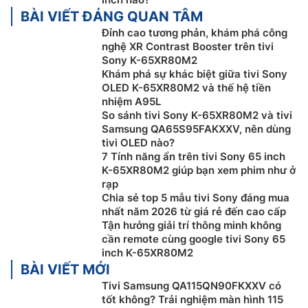
tại một nơi, sắp xếp theo chủ đề và thể loại dựa trên
BÀI VIẾT ĐÁNG QUAN TÂM
nội dung bạn quan tâm.
Đỉnh cao tương phản, khám phá công
nghệ XR Contrast Booster trên tivi
Sony K-65XR80M2
Khám phá sự khác biệt giữa tivi Sony
OLED K-65XR80M2 và thế hệ tiền
nhiệm A95L
So sánh tivi Sony K-65XR80M2 và tivi
Samsung QA65S95FAKXXV, nên dùng
tivi OLED nào?
7 Tính năng ẩn trên tivi Sony 65 inch
K-65XR80M2 giúp bạn xem phim như ở
rạp
Chia sẻ top 5 mẫu tivi Sony đáng mua
Công nghệ hình ảnh trên google tivi Sony
nhất năm 2026 từ giá rẻ đến cao cấp
Tận hưởng giải trí thông minh không
OLED 4K K-65XR80M2
cần remote cùng google tivi Sony 65
inch K-65XR80M2
Công nghệ độc đáo và QD-OLED của Sony hòa quyện
BÀI VIẾT MỚI
vẻ đẹp của độ tương phản với nét rực rỡ của màu sắc.
Tivi Samsung QA115QN90FKXXV có
Sắc đen sâu thẳm kết hợp cùng màu sắc rực rỡ để
tốt không? Trải nghiệm màn hình 115
bao phủ màn hình với chi tiết sống động, khiến mọi