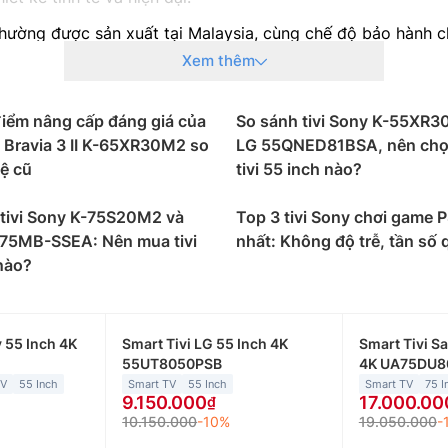
hường được sản xuất tại Malaysia, cùng chế độ bảo hành 
Xem thêm
nch, 4k, google tv
iểm nâng cấp đáng giá của
So sánh tivi Sony K-55XR3
ưu điểm lớn nhất của
tivi Sony
chính là chất lượng hình ả
y Bravia 3 II K-65XR30M2 so
LG 55QNED81BSA, nên chọ
ng phản đỉnh cao. Điều này mang lại trải nghiệm xem phim
hệ cũ
tivi 55 inch nào?
 tivi Sony K-75S20M2 và
smart tivi Sony
sử dụng hệ điều hành Android TV, mang lại
Top 3 tivi Sony chơi game 
cập nhanh chóng vào các ứng dụng phổ biến như Netflix, You
L75MB-SSEA: Nên mua tivi
nhất: Không độ trễ, tần số 
 giúp bạn điều khiển tivi bằng giọng nói.
nào?
ất lượng hình ảnh, smart
tivi Sony giá rẻ
còn nổi tiếng với
òm ấn tượng, làm tăng trải nghiệm xem phim lên một tầm 
 55 Inch 4K
Smart Tivi LG 55 Inch 4K
Smart Tivi S
những chiếc tiếng nhỏ nhất đến những cảnh hành động hùng
55UT8050PSB
4K UA75DU
t kế của tivi Sony giá rẻ cũng là một điểm thu hút lớn. Với 
TV
55 Inch
Smart TV
55 Inch
Smart TV
75 I
9.150.000
17.000.00
sự sang trọng. Mặt trước của tivi thường là một tấm màn hì
10.150.000
-10%
19.050.000
-
.