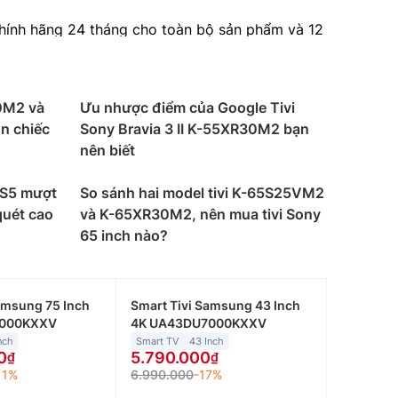
chính hãng 24 tháng cho toàn bộ sản phẩm và 12
0M2 và
Ưu nhược điểm của Google Tivi
nh xuất sắc. Công nghệ hình ảnh 4K HDR của
n chiếc
Sony Bravia 3 II K-55XR30M2 bạn
 và chơi game sống động, như bạn đang ở trong
nên biết
 trải nghiệm người dùng mượt mà và dễ sử dụng.
PS5 mượt
So sánh hai model tivi K-65S25VM2
Tube, và nhiều ứng dụng giải trí khác. Hệ điều
quét cao
và K-65XR30M2, nên mua tivi Sony
65 inch nào?
 âm thanh surround mạnh mẽ. Công nghệ âm
cao mới. Người dùng sẽ được đắm chìm hoàn
amsung 75 Inch
Smart Tivi Samsung 43 Inch
 vĩ.
8000KXXV
4K UA43DU7000KXXV
thiết kế mỏng nhẹ, tivi dễ dàng lắp đặt trong
nch
Smart TV
43 Inch
0
5.790.000
nh lớn, tối giản và tinh tế, thích hợp cho cả
11%
6.990.000
-17%