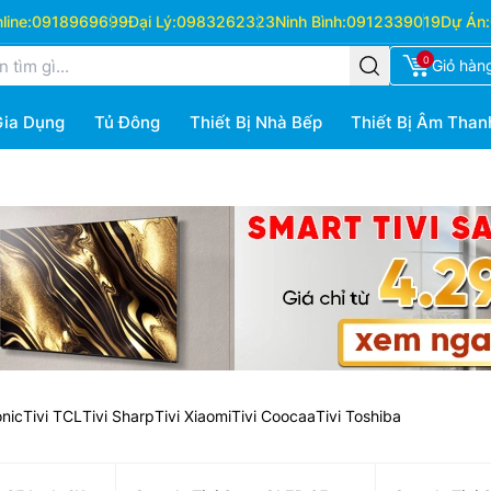
ine:
0918969699
Đại Lý:
0983262323
Ninh Bình:
0912339019
Dự Án:
0
Giỏ hàn
Gia Dụng
Tủ Đông
Thiết Bị Nhà Bếp
Thiết Bị Âm Than
onic
Tivi TCL
Tivi Sharp
Tivi Xiaomi
Tivi Coocaa
Tivi Toshiba