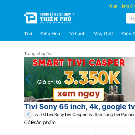
Mua Hàng Onl
Tivi
Điều Hòa
Tủ Lạnh
Máy Giặt
Điện 
Trang chủ
/
Tivi
Tivi Sony 65 inch, 4k, google tv
Tivi LG
Tivi Sony
Tivi Casper
Tivi Samsung
Tivi Panas
Có
9
sản phẩm