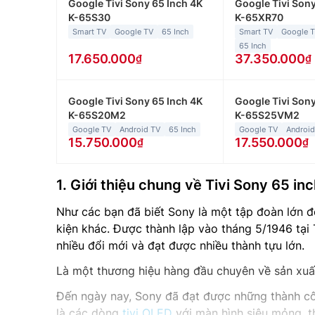
Google Tivi Sony 65 Inch 4K
Google Tivi Sony
K-65S30
K-65XR70
Smart TV
Google TV
65 Inch
Smart TV
Google 
65 Inch
17.650.000
37.350.000
Google Tivi Sony 65 Inch 4K
Google Tivi Sony
K-65S20M2
K-65S25VM2
Google TV
Android TV
65 Inch
Google TV
Android
15.750.000
17.550.000
1. Giới thiệu chung về
Tivi Sony 65 inc
Như các bạn đã biết Sony là một tập đoàn lớn đ
kiện khác. Được thành lập vào tháng 5/1946 tại 
nhiều đổi mới và đạt được nhiều thành tựu lớn.
Là một thương hiệu hàng đầu chuyên về sản xu
Đến ngày nay, Sony đã đạt được những thành cô
là các dòng
tivi OLED
với màn hình siêu mỏng, thi