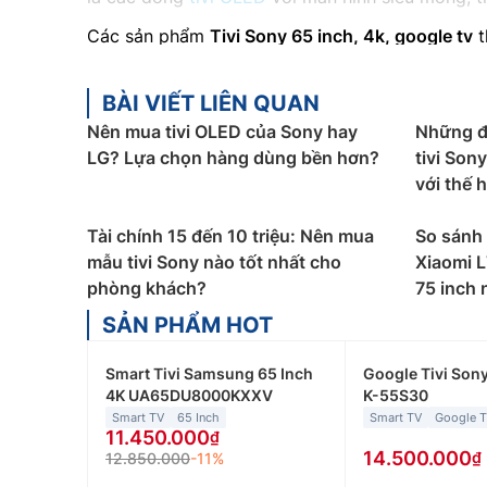
Các sản phẩm
Tivi Sony 65 inch, 4k, google tv
t
tháng cho điều khiển từ xa.
2. Đặc điểm nổi bật của
BÀI VIẾT LIÊN QUAN
Tivi Sony 65 i
Nên mua tivi OLED của Sony hay
Những đ
Chất lượng hình ảnh vượt trội:
Một trong những 
LG? Lựa chọn hàng dùng bền hơn?
tivi Son
Sony giúp tái tạo màu sắc chân thực và độ tươ
với thế 
thế giới ảo.
Sử dụng hệ điều hành Android TV thông minh:
Tài chính 15 đến 10 triệu: Nên mua
So sánh
Với khả năng kết nối internet, bạn có thể truy 
mẫu tivi Sony nào tốt nhất cho
Xiaomi 
hành này cũng hỗ trợ trợ lý ảo Google Assistant,
phòng khách?
75 inch 
SẢN PHẨM HOT
Âm thanh mạnh mẽ:
Không chỉ chú trọng vào ch
thanh Dolby Atmos và DTS:X tạo ra âm thanh v
Smart Tivi Samsung 65 Inch
Google Tivi Sony
toàn trong không gian âm thanh sống động, từ 
4K UA65DU8000KXXV
K-55S30
Thiết kế sang trọng, mỏng và nhẹ:
Đặc điểm thiế
Smart TV
65 Inch
Smart TV
Google 
11.450.000
mọi không gian phòng khách mà không làm mất đi 
14.500.000
12.850.000
-11%
những ngôi nhà có phong cách trang trí hiện đại