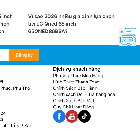
 nối, giúp bạn dễ dàng kết nối với các thiết bị
hát,
loa
soundbar, hoặc tai nghe không dây.
5 inch
Vì sao 2026 nhiều gia đình lựa chọn
chọn
tivi LG Qned 65 inch
ch
65QNED86BSA?
u cầu sử dụng của khách hàng.
Các dòng tivi Sony
Đăng ký
nền cho ra chất lượng hình ảnh chi tiết hơn màn
Dịch vụ khách hàng
Phương Thức Mua Hàng
g vùng LED độc lập theo hình ảnh. Tivi nhờ đó
ội
Hình Thức Thanh Toán
Phúc, Phú Thọ
Chính Sách Bảo Hành
ó sử dụng những chiếc đèn Mini LED siêu nhỏ
Chính sách Đổi – Trả hàng hóa
Chính Sách Bảo Mật
 sáng trên màn hình để hiển thị các nội dung
Quy Chế Hoạt Động
024
ữu cơ, với ưu điểm thiết kế màn hình siêu mỏng,
ội
hơn.
inh, Tổ 5 P.Sài