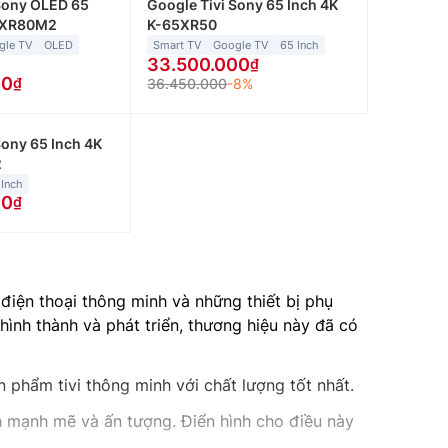
Sony OLED 65
Google Tivi Sony 65 Inch 4K
65XR80M2
K-65XR50
gle TV
OLED
Smart TV
Google TV
65 Inch
33.500.000
00
36.450.000
-8%
Sony 65 Inch 4K
2
 Inch
00
 điện thoại thông minh và những thiết bị phụ
hình thành và phát triển, thương hiệu này đã có
phẩm tivi thông minh với chất lượng tốt nhất.
h mạnh mẽ và ấn tượng. Điển hình cho điều này