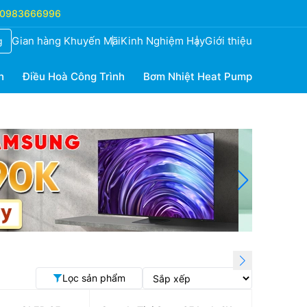
0983666996
Gian hàng Khuyến Mãi
Kinh Nghiệm Hay
Giới thiệu
g
h
Điều Hoà Công Trình
Bơm Nhiệt Heat Pump
Lọc sản phẩm