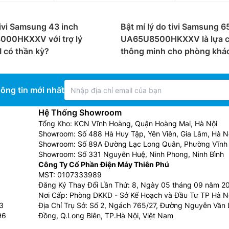
k, google tv
không chỉ đẹp mắt mà còn hỗ trợ nhiều cổng kết
p bạn kết nối đồng thời nhiều thiết bị ngoại vi như đầu p
ivi Samsung 43 inch
Bật mí lý do tivi Samsung 6
00HKXXV với trợ lý
UA65U8500HKXXV là lựa 
I có thần kỳ?
thông minh cho phòng khá
i độ phân giải từ 32 inch đến 98 inch phù hợp với mọi nh
ông tin mới nhất
ưu điểm là giá thành rẻ, chất lượng hình ảnh tốt
 lỏng với lớp đèn LED để phát sáng các điểm ảnh trên tấm 
Hệ Thống Showroom
Tổng Kho: KCN Vĩnh Hoàng, Quận Hoàng Mai, Hà Nội
hệ làm mờ cục bộ (Local Dimming), sẽ tự động bật/tắt từn
Showroom: Số 488 Hà Huy Tập, Yên Viên, Gia Lâm, Hà N
àu đen sâu thẳm hơn và mang lại cảm giác chân thực hơn
Showroom: Số 89A Đường Lạc Long Quân, Phường Vĩnh 
n từ công nghệ đèn nền LED tích hợp trên màn hình LCD, n
Showroom: Số 331 Nguyễn Huệ, Ninh Phong, Ninh Bình
Công Ty Cổ Phần Điện Máy Thiên Phú
êu chuẩn) chiếu ánh sáng qua những điểm ảnh không tự phát
MST: 0107333989
Đăng Ký Thay Đổi Lần Thứ: 8, Ngày 05 tháng 09 năm 2
ao cấp nhất của Sony, được sử dụng các diode phát sáng h
Nơi Cấp: Phòng DKKD - Sở Kế Hoạch và Đầu Tư TP Hà N
 rộng hơn, màu đen sâu hơn, độ sáng và độ tương phản cao 
3
Địa Chỉ Trụ Sở: Số 2, Ngách 765/27, Đường Nguyễn Văn L
96
Đồng, Q.Long Biên, TP.Hà Nội, Việt Nam
inch, 4k, google tv