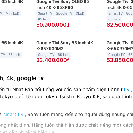
 65 Inch 4K
Google Tivi Sony OLED 65
Google Tivi 
Inch 4K K-65XR80
Inch 4K K-
TV
Mini LED
Smart TV
Google TV
OLED
Smart TV
Goo
65 Inch
65 Inch
50.900.000
62.500.0
 65 Inch 4K
Google Tivi Sony 65 Inch 4K
Google Tivi 
K-65XR30M2
K-65XR70M
 TV
65 Inch
Google TV
65 Inch
Google TV
65
23.400.000
53.850.0
h, 4k, google tv
ến từ Nhật Bản nổi tiếng với các sản phẩm điện tử như
tivi
,
Tokyo dưới tên gọi Tokyo Tsushin Kogyo K.K, sau quá trình 
ất
smart tivi
, Sony luôn mang đến cho người dùng những sản 
ng nhất định. Hãng luôn thể hiện được chất riêng một các
ết kế tinh tế và hiện đại.