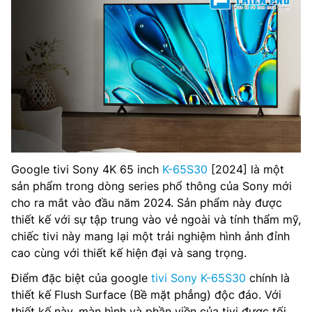
Tần số quét: 60 Hz / 50 Hz
Bộ vi xử lí: 4K HDR Processor X1
Tổng công suất loa: 20W
Số lượng loa: 2 loa
Cổng WiFi: Wifi, LAN (2,4 GHz/5 GHz)
Google tivi Sony 4K 65 inch
K-65S30
[2024] là một
Cổng Internet (LAN): Có
sản phẩm trong dòng series phổ thông của Sony mới
Cổng HDMI: 4 cổng
cho ra mắt vào đầu năm 2024. Sản phẩm này được
thiết kế với sự tập trung vào vẻ ngoài và tính thẩm mỹ,
Cổng Optical: 1 cổng
chiếc tivi này mang lại một trải nghiệm hình ảnh đỉnh
cao cùng với thiết kế hiện đại và sang trọng.
Cổng AV in (Composite / Component): 4 cổng HDMI có 1
cổng HDMI eARC, 1 cổng composite
Điểm đặc biệt của google
tivi Sony K-65S30
chính là
thiết kế Flush Surface (Bề mặt phẳng) độc đáo. Với
Cổng AV out: 1 cổng 3.5mm, 1 cổng Optical (Digital
thiết kế này, màn hình và phần viền của tivi được tối