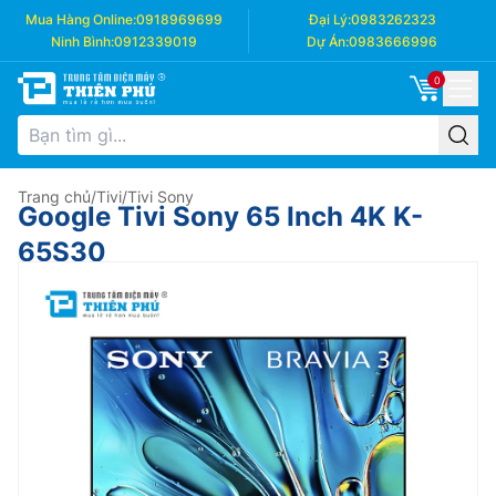
Mua Hàng Online:
0918969699
Đại Lý:
0983262323
Ninh Bình:
0912339019
Dự Án:
0983666996
0
Trang chủ
/
Tivi
/
Tivi Sony
Google Tivi Sony 65 Inch 4K K-
65S30