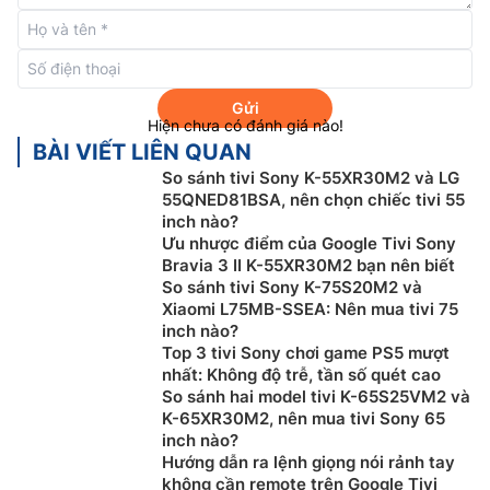
Google
tivi Sony
65 inch K-65S30 không chỉ là một
chiếc tivi thông thường, mà còn là một tác phẩm nghệ
Gửi
thuật kỹ thuật số với sự kết hợp của hình ảnh 4K đỉnh
Hiện chưa có đánh giá nào!
cao và vô số các công nghệ hình ảnh cao cấp. Điểm
BÀI VIẾT LIÊN QUAN
mạnh của chiếc tivi này nằm ở khả năng tái tạo hình
So sánh tivi Sony K-55XR30M2 và LG
ảnh với độ chi tiết và sống động nhất, mang lại trải
55QNED81BSA, nên chọn chiếc tivi 55
nghiệm xem phim đỉnh cao cho người dùng.
inch nào?
Ưu nhược điểm của Google Tivi Sony
Bộ xử lý 4K HDR Processor X1 là “bộ não” của chiếc
Bravia 3 II K-55XR30M2 bạn nên biết
tivi này, đảm bảo rằng mỗi hình ảnh được xem trên
So sánh tivi Sony K-75S20M2 và
màn hình đều được tối ưu hóa với độ chi tiết và màu
Xiaomi L75MB-SSEA: Nên mua tivi 75
inch nào?
sắc chân thực nhất. Tính năng HDR (High Dynamic
Top 3 tivi Sony chơi game PS5 mượt
Range) cùng với công nghệ xử lý hình ảnh tiên tiến
nhất: Không độ trễ, tần số quét cao
giúp tái tạo màu sắc, độ tương phản và chi tiết đỉnh
So sánh hai model tivi K-65S25VM2 và
cao, mang lại trải nghiệm xem phim sống động và thú
K-65XR30M2, nên mua tivi Sony 65
vị.
inch nào?
Hướng dẫn ra lệnh giọng nói rảnh tay
Bên cạnh đó,
google tivi Sony
4K K-65S30 còn sở hữu
không cần remote trên Google Tivi