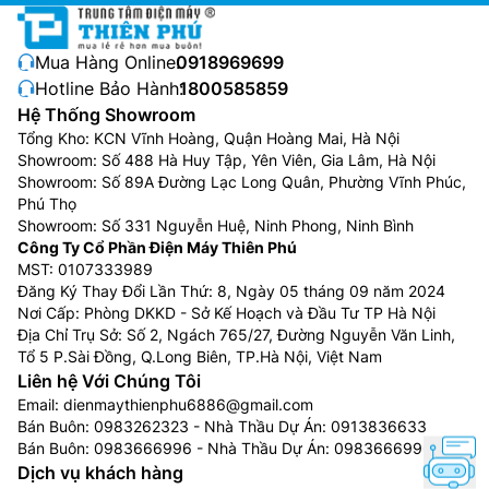
Mua Hàng Online:
0918969699
Tivi Sony K-65S30 không chỉ là một chiếc tivi có hình
Hotline Bảo Hành:
1800585859
ảnh đỉnh cao mà còn là một thiết bị với âm thanh vượt
Hệ Thống Showroom
trội, mang lại trải nghiệm giải trí đích thực và chân
Tổng Kho: KCN Vĩnh Hoàng, Quận Hoàng Mai, Hà Nội
thực nhất cho người dùng. Với các công nghệ âm
Showroom: Số 488 Hà Huy Tập, Yên Viên, Gia Lâm, Hà Nội
thanh tiên tiến và tính năng nâng cấp, chiếc tivi này
Showroom: Số 89A Đường Lạc Long Quân, Phường Vĩnh Phúc,
đem lại âm thanh vòm ảo sống động và cuốn hút, tạo
Phú Thọ
Showroom: Số 331 Nguyễn Huệ, Ninh Phong, Ninh Bình
ra một không gian âm nhạc và phim ảnh tuyệt vời.
Công Ty Cổ Phần Điện Máy Thiên Phú
Công suất
loa
20W của google tivi Sony K-65S30
MST: 0107333989
Đăng Ký Thay Đổi Lần Thứ: 8, Ngày 05 tháng 09 năm 2024
không chỉ đủ lớn để điền vào không gian phòng khách
Nơi Cấp: Phòng DKKD - Sở Kế Hoạch và Đầu Tư TP Hà Nội
của bạn mà còn mang lại âm thanh mạnh mẽ và sống
Địa Chỉ Trụ Sở: Số 2, Ngách 765/27, Đường Nguyễn Văn Linh,
động. Bất kể bạn xem phim, nghe nhạc hay chơi game,
Tổ 5 P.Sài Đồng, Q.Long Biên, TP.Hà Nội, Việt Nam
âm thanh rõ ràng và mạnh mẽ sẽ luôn kèm theo.
Liên hệ Với Chúng Tôi
Email:
dienmaythienphu6886@gmail.com
Cùng với đó là sự trang bị của công nghệ Dolby
Bán Buôn:
0983262323
- Nhà Thầu Dự Án:
0913836633
Atmos là một điểm nổi bật khác của chiếc tivi này,
Bán Buôn:
0983666996
- Nhà Thầu Dự Án:
0983666996
giúp âm thanh truyền tải sống động và chân thật. Với
Dịch vụ khách hàng