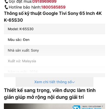
Gọi đặt mua:
0918969699
Hotline bảo hành:
1800585859
Thông số kỹ thuật Google Tivi Sony 65 Inch 4K
K-65S30
Model: K-65S30
Màu sắc: Đen
Nhà sản xuất: Sony
Xuất xứ: Malaysia
Năm ra mắt : 2024
Xem chi tiết thông số
Loại Tivi: Google Tivi
Thiết kế sang trọng, viền được làm tinh
Kích thước màn hình: 65 inch
giản giúp mở rộng nội dung giải trí
Độ phân giải: 4K (UHD)