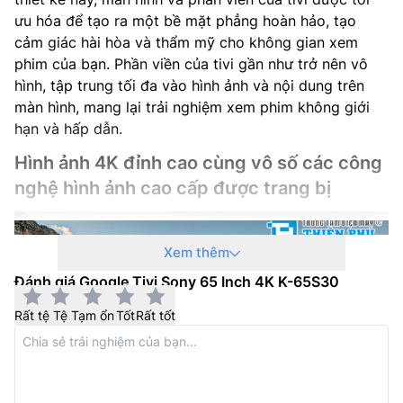
Audio), 1 cổng eARC
ưu hóa để tạo ra một bề mặt phẳng hoàn hảo, tạo
cảm giác hài hòa và thẩm mỹ cho không gian xem
Cổng USB: 2 (Bên cạnh)
phim của bạn. Phần viền của tivi gần như trở nên vô
hình, tập trung tối đa vào hình ảnh và nội dung trên
Chia sẻ thông minh: Chromecast
màn hình, mang lại trải nghiệm xem phim không giới
hạn và hấp dẫn.
Kích thước có chân đế: 1452 x 909 x 334 mm
Hình ảnh 4K đỉnh cao cùng vô số các công
Kích thước không chân đế: 1452 x 836 x 72 mm
nghệ hình ảnh cao cấp được trang bị
Khối lượng có chân đế: 21 kg
Khối lượng không chân đế: 20.7 kg
Xem thêm
Đánh giá Google Tivi Sony 65 Inch 4K K-65S30
Rất tệ
Tệ
Tạm ổn
Tốt
Rất tốt