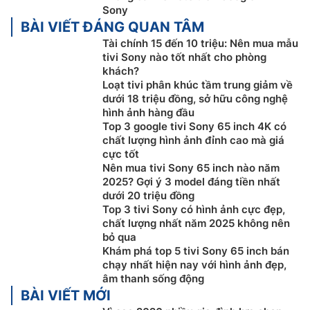
công nghệ 4K X-Reality PRO là một bước tiến mới
Sony
BÀI VIẾT ĐÁNG QUAN TÂM
trong việc nâng cấp hình ảnh lên chuẩn 4K. Điều này
đảm bảo rằng mỗi chi tiết trên màn hình đều được tái
Tài chính 15 đến 10 triệu: Nên mua mẫu
tivi Sony nào tốt nhất cho phòng
tạo một cách chân thực và sắc nét nhất, từ những tấm
khách?
nền đen đến những chi tiết nhỏ nhất.
Loạt tivi phân khúc tầm trung giảm về
dưới 18 triệu đồng, sở hữu công nghệ
Cùng với đó, công nghệ tạo màu Triluminos PRO với
hình ảnh hàng đầu
hơn 1 tỷ màu sắc sống động là yếu tố quan trọng khác
Top 3 google tivi Sony 65 inch 4K có
giúp tái tạo màu sắc tự nhiên và trung thực nhất. Mỗi
chất lượng hình ảnh đỉnh cao mà giá
gam màu được hiển thị một cách chính xác và sinh
cực tốt
động, tạo ra một hình ảnh sống động và đa chiều.
Nên mua tivi Sony 65 inch nào năm
2025? Gợi ý 3 model đáng tiền nhất
Thêm nữa, google
tivi Sony giá rẻ
K-65S30 sẽ còn
dưới 20 triệu đồng
đem lại cho người xem tận hưởng các chi tiết mượt
Top 3 tivi Sony có hình ảnh cực đẹp,
chất lượng nhất năm 2025 không nên
mà và sắc nét ngay cả trong các cảnh chuyển động
bỏ qua
nhanh với Motionflow™ XR 200. Công nghệ tiên tiến
Khám phá top 5 tivi Sony 65 inch bán
này giúp tạo ra và chèn thêm khung hình vào giữa các
chạy nhất hiện nay với hình ảnh đẹp,
khung hình ban đầu. Công nghệ này so sánh các yếu
âm thanh sống động
tố trực quan chính trên các khung hình liên tiếp rồi tính
BÀI VIẾT MỚI
toán từng khoảnh khắc hành động trong các cảnh