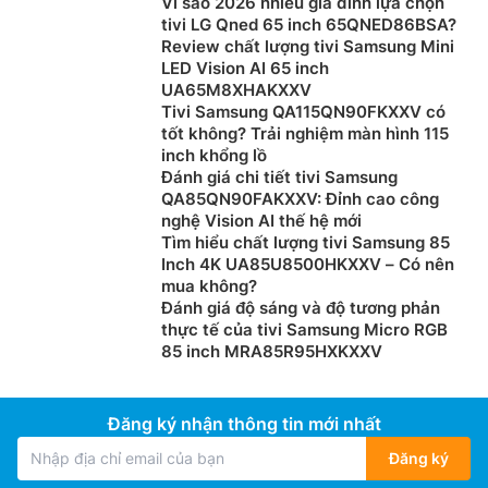
Vì sao 2026 nhiều gia đình lựa chọn
phim.
tivi LG Qned 65 inch 65QNED86BSA?
Review chất lượng tivi Samsung Mini
Cuối cùng,
google tivi
Sony giá rẻ K-65S30 còn sở
LED Vision AI 65 inch
hữu cả công nghệ HDR10 cung cấp khả năng tái tạo
UA65M8XHAKXXV
Tivi Samsung QA115QN90FKXXV có
hình ảnh với độ tương phản và chi tiết cao nhất, mang
tốt không? Trải nghiệm màn hình 115
lại trải nghiệm xem phim đích thực của các bộ phim
inch khổng lồ
và chương trình có hỗ trợ HDR.
Đánh giá chi tiết tivi Samsung
QA85QN90FAKXXV: Đỉnh cao công
Âm thanh đỉnh cao, nâng cấp âm thanh
nghệ Vision AI thế hệ mới
vòm ảo truyền tải sống động và chân thật
Tìm hiểu chất lượng tivi Samsung 85
Inch 4K UA85U8500HKXXV – Có nên
mua không?
Đánh giá độ sáng và độ tương phản
thực tế của tivi Samsung Micro RGB
85 inch MRA85R95HXKXXV
Đăng ký nhận thông tin mới nhất
Đăng ký