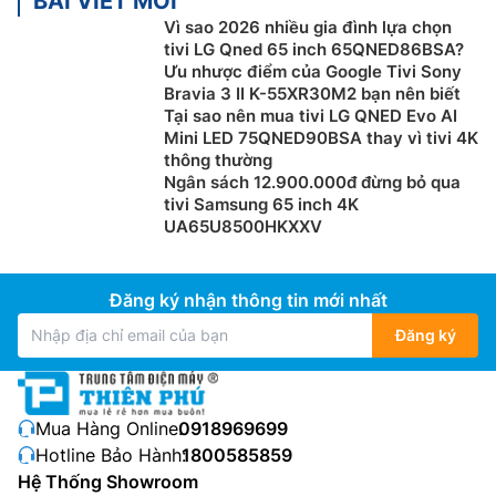
BÀI VIẾT MỚI
Chọn mua theo thương hiệu:
Trên thị trường hiện nay,
Vì sao 2026 nhiều gia đình lựa chọn
có rất nhiều thương hiệu tivi chính hãng nổi tiếng, có
tivi LG Qned 65 inch 65QNED86BSA?
mẫu mã đa dạng, chất lượng tốt và bền bỉ. Một số
Ưu nhược điểm của Google Tivi Sony
hãng tivi được ưa chuộng có thể kể đến như: Sony,
Bravia 3 II K-55XR30M2 bạn nên biết
Samsung, LG, Casper, TCL, Xiaomi… Mỗi hãng sẽ có
Tại sao nên mua tivi LG QNED Evo AI
Mini LED 75QNED90BSA thay vì tivi 4K
phong cách thiết kế, kiểu dáng và công nghệ khác
thông thường
nhau. Tùy thuộc vào sở thích, nhu cầu sử dụng thực tế
Ngân sách 12.900.000đ đừng bỏ qua
cũng như túi tiền của bản thân mà bạn có thể lựa chọn
tivi Samsung 65 inch 4K
sản phẩm phù hợp nhất.
UA65U8500HKXXV
Thương hiệu tivi đang kinh doanh tại Điện
máy Thiên Phú
Đăng ký nhận thông tin mới nhất
Tivi Samsung
Đăng ký
Samsung là thương hiệu tivi hàng đầu đến từ Hàn
Quốc với thiết kế hiện đại, đa dạng mẫu mã, công
Mua Hàng Online:
0918969699
nghệ phù hợp với thị hiếu của đa số người tiêu dùng
Hotline Bảo Hành:
1800585859
hiện nay. Các dòng
tivi Samsung
được nhiều khách
Hệ Thống Showroom
hàng yêu thích: Samsung qled, samsung lifestyle… Đặc