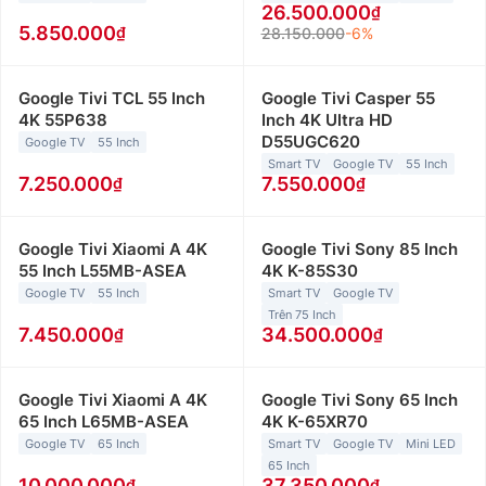
26.500.000
5.850.000
28.150.000
-6%
Google Tivi TCL 55 Inch
Google Tivi Casper 55
4K 55P638
Inch 4K Ultra HD
D55UGC620
Google TV
55 Inch
Smart TV
Google TV
55 Inch
7.250.000
7.550.000
Google Tivi Xiaomi A 4K
Google Tivi Sony 85 Inch
55 Inch L55MB-ASEA
4K K-85S30
Google TV
55 Inch
Smart TV
Google TV
Trên 75 Inch
7.450.000
34.500.000
Google Tivi Xiaomi A 4K
Google Tivi Sony 65 Inch
65 Inch L65MB-ASEA
4K K-65XR70
Google TV
65 Inch
Smart TV
Google TV
Mini LED
65 Inch
10.000.000
37.350.000