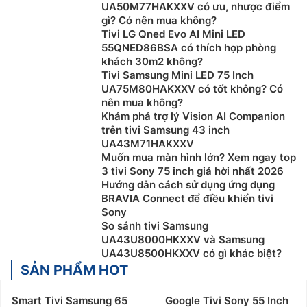
chuẩn. Điều này sẽ giúp người xem có tầm quan sát
UA50M77HAKXXV có ưu, nhược điểm
gì? Có nên mua không?
tốt nhất và an toàn cho mắt.
Tivi LG Qned Evo AI Mini LED
55QNED86BSA có thích hợp phòng
khách 30m2 không?
Tivi Samsung Mini LED 75 Inch
UA75M80HAKXXV có tốt không? Có
nên mua không?
Khám phá trợ lý Vision AI Companion
trên tivi Samsung 43 inch
UA43M71HAKXXV
Muốn mua màn hình lớn? Xem ngay top
3 tivi Sony 75 inch giá hời nhất 2026
Hướng dẫn cách sử dụng ứng dụng
BRAVIA Connect để điều khiển tivi
Sony
Chọn mua theo độ phân giải:
Tivi có rất nhiều độ phân
So sánh tivi Samsung
giải như HD, Full HD, 2K, 4K, 8K,… Độ phân giải của
UA43U8000HKXXV và Samsung
màn hình tivi càng lớn thì chất lượng hình ảnh sẽ càng
UA43U8500HKXXV có gì khác biệt?
rõ nét. Tuy nhiên, bạn cần lưu ý độ phân giải cao sẽ
SẢN PHẨM HOT
hiệu quả nhất đối với màn hình có kích thước lớn, còn
với màn hình nhỏ sẽ không có quá nhiều khác biệt.
Smart Tivi Samsung 65
Google Tivi Sony 55 Inch