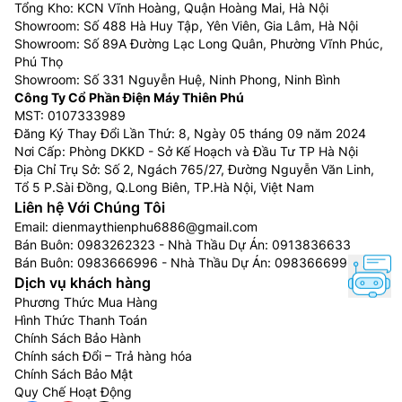
Tổng Kho: KCN Vĩnh Hoàng, Quận Hoàng Mai, Hà Nội
biệt, từ năm 2025 Samsung đã tích hợp công nghệ trí
Showroom: Số 488 Hà Huy Tập, Yên Viên, Gia Lâm, Hà Nội
thông minh nhân tạo AI cho hầu hết các model tivi ,
Showroom: Số 89A Đường Lạc Long Quân, Phường Vĩnh Phúc,
giúp chọn lọc và giảm thiểu đáng kể tình trạng nhiễu
Phú Thọ
hạt, mang đến hình ảnh sắc nét hoàn hảo.
Showroom: Số 331 Nguyễn Huệ, Ninh Phong, Ninh Bình
Công Ty Cổ Phần Điện Máy Thiên Phú
Bên cạnh đó, tivi Samsung với công nghệ độc quyền
MST: 0107333989
Quantum Dot sẽ mang lại những khung hình có màu
Đăng Ký Thay Đổi Lần Thứ: 8, Ngày 05 tháng 09 năm 2024
sắc rực rỡ, nịnh mắt. Ngoài ra, các sản phẩm còn được
Nơi Cấp: Phòng DKKD - Sở Kế Hoạch và Đầu Tư TP Hà Nội
Địa Chỉ Trụ Sở: Số 2, Ngách 765/27, Đường Nguyễn Văn Linh,
tích hợp tính năng điều khiển bằng giọng nói, tiện lợi
Tổ 5 P.Sài Đồng, Q.Long Biên, TP.Hà Nội, Việt Nam
sử dụng dành cho cả trẻ em lẫn người lớn tuổi.
Liên hệ Với Chúng Tôi
Email:
dienmaythienphu6886@gmail.com
Bán Buôn:
0983262323
- Nhà Thầu Dự Án:
0913836633
Bán Buôn:
0983666996
- Nhà Thầu Dự Án:
0983666996
Dịch vụ khách hàng
Phương Thức Mua Hàng
Hình Thức Thanh Toán
Chính Sách Bảo Hành
Chính sách Đổi – Trả hàng hóa
Chính Sách Bảo Mật
Quy Chế Hoạt Động