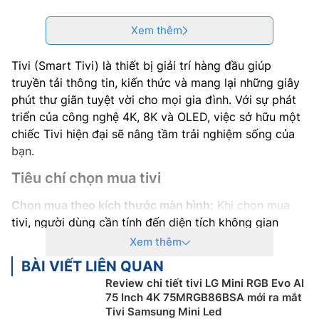
Xem thêm
Tivi (Smart Tivi) là thiết bị giải trí hàng đầu giúp
truyền tải thông tin, kiến thức và mang lại những giây
phút thư giãn tuyệt vời cho mọi gia đình. Với sự phát
triển của công nghệ 4K, 8K và OLED, việc sở hữu một
chiếc Tivi hiện đại sẽ nâng tầm trải nghiệm sống của
bạn.
Tiêu chí chọn mua tivi
Chọn mua theo kích thước màn hình:
Khi chọn mua
tivi, người dùng cần tính đến diện tích không gian
muốn lắp đặt thiết bị. Bởi điều này sẽ ảnh hưởng
Xem thêm
không nhỏ đến trải nghiệm xem cũng như giúp bảo vệ
BÀI VIẾT LIÊN QUAN
đôi mắt cho cả gia đình. Kích thước màn hình tivi cần
Review chi tiết tivi LG Mini RGB Evo AI
phù hợp với diện tích nơi lắp đặt, giúp cho khoảng
75 Inch 4K 75MRGB86BSA mới ra mắt
cách từ vị trí ngồi xem đến thiết bị được đảm bảo tiêu
Tivi Samsung Mini Led