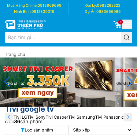
Mua Hàng Online:
0918969699
Đại Lý:
0983262323
Ninh Bình:
0912339019
Dự Án:
0983666996
0
Trang chủ
Tivi google tv
Tivi LG
Tivi Sony
Tivi Casper
Tivi Samsung
Tivi Panasonic
Tivi T
Có
136
sản phẩm
Lọc sản phẩm