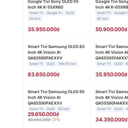
Google Tivi Sony OLED 55
Google Tivi Son
Inch 4K K-55XR80
Inch 4K K-65XR
Smart TV
Google TV
OLED
Smart TV
Google 
55 Inch
65 Inch
35.950.000
50.900.000
Smart Tivi Samsung OLED 83
Smart Tivi Sam
Inch 4K Vision AI
Inch 4K Vision A
QA83S90FAEXXV
QA65S95FAKXX
Smart TV
OLED
Trên 75 Inch
Smart TV
OLED
6
83.650.000
35.950.000
Smart Tivi Samsung OLED 65
Smart Tivi Sam
Inch 4K Vision AI
Inch 4K Vision A
QA65S90FAEXXV
QA55S90HAKX
Smart TV
OLED
65 Inch
Smart TV
OLED
5
29.650.000
34.350.000
40.650.000
-27%