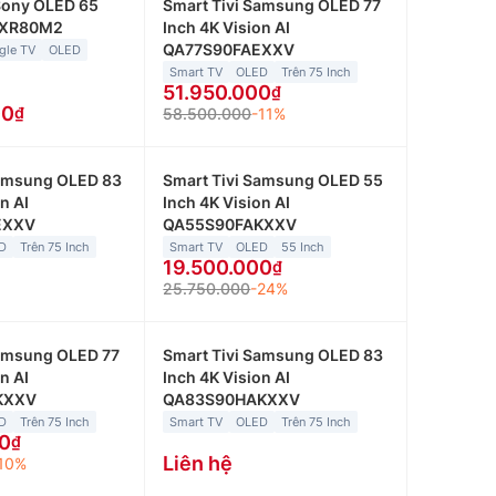
Sony OLED 65
Smart Tivi Samsung OLED 77
65XR80M2
Inch 4K Vision AI
QA77S90FAEXXV
gle TV
OLED
Smart TV
OLED
Trên 75 Inch
51.950.000
00
58.500.000
-11%
Samsung OLED 83
Smart Tivi Samsung OLED 55
n AI
Inch 4K Vision AI
EXXV
QA55S90FAKXXV
D
Trên 75 Inch
Smart TV
OLED
55 Inch
19.500.000
25.750.000
-24%
Samsung OLED 77
Smart Tivi Samsung OLED 83
n AI
Inch 4K Vision AI
KXXV
QA83S90HAKXXV
D
Trên 75 Inch
Smart TV
OLED
Trên 75 Inch
0
Liên hệ
10%