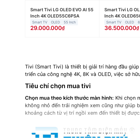
Smart Tivi LG OLED EVO AI 55
Smart Tivi LG O
Inch 4K OLED55C6PSA
Inch 4K OLED6
Smart TV
OLED
55 Inch
Smart TV
OLED
6
29.000.000
36.500.000
Tivi (Smart Tivi) là thiết bị giải trí hàng đầu gi
triển của công nghệ 4K, 8K và OLED, việc sở hữu
Tiêu chí chọn mua tivi
Chọn mua theo kích thước màn hình:
Khi chọn m
không nhỏ đến trải nghiệm xem cũng như giúp bảo
khoảng cách từ vị trí ngồi xem đến thiết bị đượ