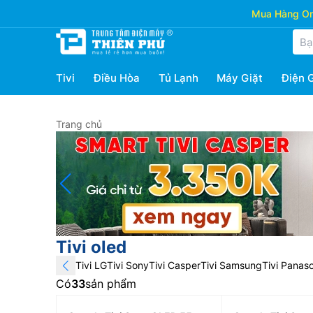
Mua Hàng Onl
Tivi
Điều Hòa
Tủ Lạnh
Máy Giặt
Điện 
Trang chủ
Tivi oled
Tivi LG
Tivi Sony
Tivi Casper
Tivi Samsung
Tivi Panas
Có
33
sản phẩm