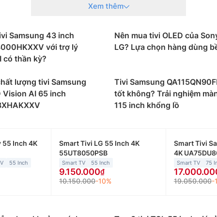
Xem thêm
ivi Samsung 43 inch
Nên mua tivi OLED của Son
00HKXXV với trợ lý
LG? Lựa chọn hàng dùng b
I có thần kỳ?
hất lượng tivi Samsung
Tivi Samsung QA115QN90
 Vision AI 65 inch
tốt không? Trải nghiệm mà
8XHAKXXV
115 inch khổng lồ
 55 Inch 4K
Smart Tivi LG 55 Inch 4K
Smart Tivi S
55UT8050PSB
4K UA75DU
TV
55 Inch
Smart TV
55 Inch
Smart TV
75 I
9.150.000
17.000.00
10.150.000
-10%
19.050.000
-