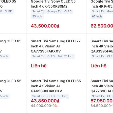
y OLED 65
Google Tivi Sony OLED 55
Google Tivi 
80
Inch 4K K-55XR80M2
Inch 4K K-
TV
OLED
Smart TV
Google TV
OLED
Smart TV
Goo
55 Inch
65 Inch
43.500.000
62.500.0
sung OLED 65
Smart Tivi Samsung OLED 77
Smart Tivi 
I
Inch 4K Vision AI
Inch 4K Visio
V
QA77S95FAKXXV
QA83S95FA
5 Inch
Smart TV
OLED
Trên 75 Inch
Smart TV
OLE
Liên hệ
Liên hệ
sung OLED 55
Smart Tivi Samsung OLED 65
Smart Tivi 
I
Inch 4K Vision AI
Inch 4K Visio
XV
QA65S90HAKXXV
QA77S90HA
5 Inch
Smart TV
OLED
65 Inch
Smart TV
OLE
43.850.000
57.950.00
44.000.000
-0%
64.500.000
-