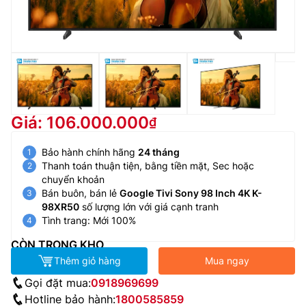
Giá: 106.000.000
Bảo hành chính hãng
24 tháng
Thanh toán thuận tiện, bằng tiền mặt, Sec hoặc
chuyển khoản
Bán buôn, bán lẻ
Google Tivi Sony 98 Inch 4K K-
98XR50
số lượng lớn với giá cạnh tranh
Tình trang: Mới 100%
CÒN TRONG KHO
Thêm giỏ hàng
Mua ngay
Gọi đặt mua:
0918969699
Hotline bảo hành:
1800585859