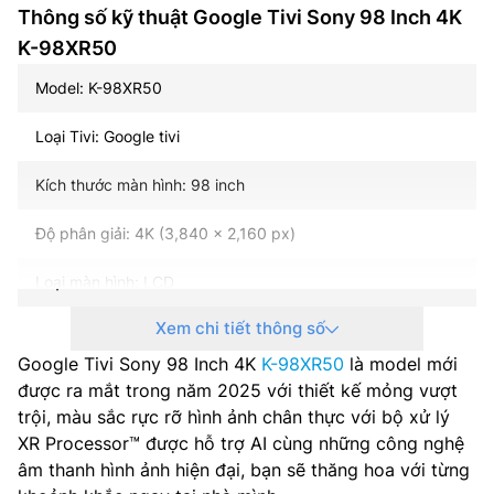
Thông số kỹ thuật Google Tivi Sony 98 Inch 4K
K-98XR50
Model: K-98XR50
Loại Tivi: Google tivi
Kích thước màn hình: 98 inch
Độ phân giải: 4K (3,840 x 2,160 px)
Loại màn hình: LCD
Xem chi tiết thông số
Loại đèn nền: Mini LED
Google Tivi Sony 98 Inch 4K
K-98XR50
là model mới
Tần số quét: 120Hz
được ra mắt trong năm 2025 với thiết kế mỏng vượt
trội, màu sắc rực rỡ hình ảnh chân thực với bộ xử lý
Hệ điều hành – Giao diện: Android TV
XR Processor™ được hỗ trợ AI cùng những công nghệ
âm thanh hình ảnh hiện đại, bạn sẽ thăng hoa với từng
Bộ xử lý: XR Processor