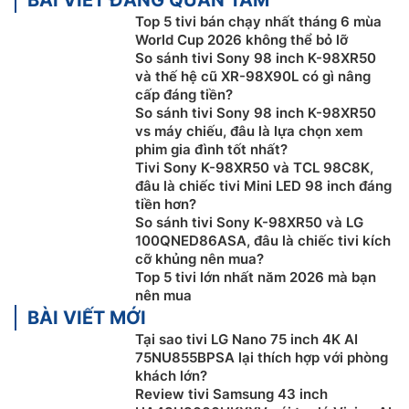
trên khắp các dịch vụ truyền hình trực tuyến, tập hợp
Top 5 tivi bán chạy nhất tháng 6 mùa
tại một nơi, sắp xếp theo chủ đề và thể loại dựa trên
World Cup 2026 không thể bỏ lỡ
nội dung bạn quan tâm.
So sánh tivi Sony 98 inch K-98XR50
và thế hệ cũ XR-98X90L có gì nâng
cấp đáng tiền?
So sánh tivi Sony 98 inch K-98XR50
vs máy chiếu, đâu là lựa chọn xem
phim gia đình tốt nhất?
Tivi Sony K-98XR50 và TCL 98C8K,
đâu là chiếc tivi Mini LED 98 inch đáng
tiền hơn?
So sánh tivi Sony K-98XR50 và LG
100QNED86ASA, đâu là chiếc tivi kích
cỡ khủng nên mua?
Top 5 tivi lớn nhất năm 2026 mà bạn
nên mua
Công nghệ hình ảnh trên google tivi Sony
BÀI VIẾT MỚI
4K K-98XR50
Tại sao tivi LG Nano 75 inch 4K AI
75NU855BPSA lại thích hợp với phòng
Sáng sủa, tuyệt đẹp và tràn đầy sức sống. Google
tivi
khách lớn?
Sony 4K
K-98XR50 mang đến màu sắc rực rỡ và độ
Review tivi Samsung 43 inch