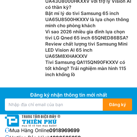
tương phản chi tiết, tạo cảm giác sống động và hấp
UA43U8000HKXXV với trợ lý Vision AI
có thần kỳ?
dẫn cho từng khung hình, bất kể bạn xem nội dung gì.
Bật mí lý do tivi Samsung 65 inch
UA65U8500HKXXV là lựa chọn thông
minh cho phòng khách
Vì sao 2026 nhiều gia đình lựa chọn
tivi LG Qned 65 inch 65QNED86BSA?
Review chất lượng tivi Samsung Mini
LED Vision AI 65 inch
UA65M8XHAKXXV
Tivi Samsung QA115QN90FKXXV có
tốt không? Trải nghiệm màn hình 115
inch khổng lồ
Đăng ký nhận thông tin mới nhất
Công nghệ màn hình chuyên nghiệp cốt lõi.
Đăng ký
Từng khoảnh khắc đều sống động. Tương tự công
nghệ điều khiển đèn nền cốt lõi được dùng trong các
màn hình chuyên dụng (màn hình chuyên nghiệp) của
Sony, XR Backlight Master Drive sử dụng thuật toán
Mua Hàng Online:
0918969699
làm mờ cục bộ độc đáo để điều khiển chính xác hàng