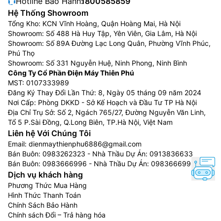
Hotline Bảo Hành:
1800585859
nghìn đèn LED, giúp mang đến độ tương phản tuyệt
Hệ Thống Showroom
đẹp. Tivi Sony 4K K-98XR50 này bắt trọn ánh sáng và
Tổng Kho: KCN Vĩnh Hoàng, Quận Hoàng Mai, Hà Nội
Showroom: Số 488 Hà Huy Tập, Yên Viên, Gia Lâm, Hà Nội
bóng tối tuyệt đẹp với hiệu ứng chuyển tông màu
Showroom: Số 89A Đường Lạc Long Quân, Phường Vĩnh Phúc,
chính xác, từ đổ bóng khuôn mặt tinh tế đến các điểm
Phú Thọ
sáng nổi bật
Showroom: Số 331 Nguyễn Huệ, Ninh Phong, Ninh Bình
Công Ty Cổ Phần Điện Máy Thiên Phú
MST: 0107333989
Đăng Ký Thay Đổi Lần Thứ: 8, Ngày 05 tháng 09 năm 2024
Nơi Cấp: Phòng DKKD - Sở Kế Hoạch và Đầu Tư TP Hà Nội
Địa Chỉ Trụ Sở: Số 2, Ngách 765/27, Đường Nguyễn Văn Linh,
Tổ 5 P.Sài Đồng, Q.Long Biên, TP.Hà Nội, Việt Nam
Liên hệ Với Chúng Tôi
Email:
dienmaythienphu6886@gmail.com
Bán Buôn:
0983262323
- Nhà Thầu Dự Án:
0913836633
Bán Buôn:
0983666996
- Nhà Thầu Dự Án:
0983666996
Dịch vụ khách hàng
Phương Thức Mua Hàng
Hình Thức Thanh Toán
Hình ảnh sắc nét. Với công nghệ AI.
Chính Sách Bảo Hành
Chính sách Đổi – Trả hàng hóa
Chiêm ngưỡng từng chi tiết. Bằng cách điều chỉnh quá