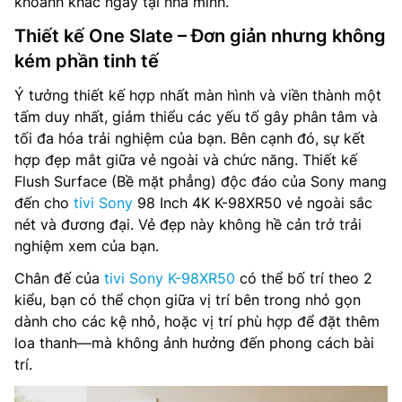
khoảnh khắc ngay tại nhà mình.
Tổng công suất loa: 40 W
Thiết kế One Slate – Đơn giản nhưng không
kém phần tinh tế
Loại loa: Acoustic Multi-Audio, Loa tweeter định vị âm
thanh / X-Balanced Speaker
Ý tưởng thiết kế hợp nhất màn hình và viền thành một
tấm duy nhất, giảm thiểu các yếu tố gây phân tâm và
Tìm kiếm bằng giọng nói: Google Assistant (SG only)
tối đa hóa trải nghiệm của bạn. Bên cạnh đó, sự kết
hợp đẹp mắt giữa vẻ ngoài và chức năng. Thiết kế
Chia sẻ màn hình: Google Cast™, Apple AirPlay 2
Flush Surface (Bề mặt phẳng) độc đáo của Sony mang
Truyền thanh Kỹ thuật số: DVB-T2 (*VN: DVB-T2C)
đến cho
tivi Sony
98 Inch 4K K-98XR50 vẻ ngoài sắc
nét và đương đại. Vẻ đẹp này không hề cản trở trải
Nguồn cấp điện: 50/60 Hz, 220 V – 240 V AC
nghiệm xem của bạn.
Chân đế của
tivi Sony K-98XR50
có thể bố trí theo 2
Mức tiêu thụ nguồn (chế độ cờ): 0.5 W
kiểu, bạn có thể chọn giữa vị trí bên trong nhỏ gọn
Kết nối: Wifi 6, Bluetooth, HDMI, USB, Anynet+ (HDMI-
dành cho các kệ nhỏ, hoặc vị trí phù hợp để đặt thêm
CEC), Ethernet (LAN), HDMI Audio Return Channel, HDMI
loa thanh—mà không ảnh hưởng đến phong cách bài
(High Frame Rate), RF In (Terrestrial / Cable input)
trí.
Điều khiển từ xa: