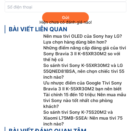
bằng AI, giúp phát hiện và phân tích dữ liệu với độ
chính xác hoàn hảo, sau đó tối ưu hóa hình ảnh để
mang đến độ chận thực tuyệt đỉnh.
Gửi
Hiện chưa có đánh giá nào!
BÀI VIẾT LIÊN QUAN
Nên mua tivi OLED của Sony hay LG?
Lựa chọn hàng dùng bền hơn?
Những điểm nâng cấp đáng giá của tivi
Sony Bravia 3 II K-65XR30M2 so với
thế hệ cũ
So sánh tivi Sony K-55XR30M2 và LG
55QNED81BSA, nên chọn chiếc tivi 55
inch nào?
Ưu nhược điểm của Google Tivi Sony
Bravia 3 II K-55XR30M2 bạn nên biết
Tài chính 15 đến 10 triệu: Nên mua mẫu
Hệ điều hành Google tivi
tivi Sony nào tốt nhất cho phòng
khách?
Google tivi Sony
98 Inch 4K K-98XR50 được trang bị
So sánh tivi Sony K-75S20M2 và
Xiaomi L75MB-SSEA: Nên mua tivi 75
hệ điều hành Google tivi, bạn có thể duyệt tìm trong
inch nào?
hơn 400.000 bộ phim và tập chương trình truyền hình
BÀI VIẾT ĐÁNG QUAN TÂM