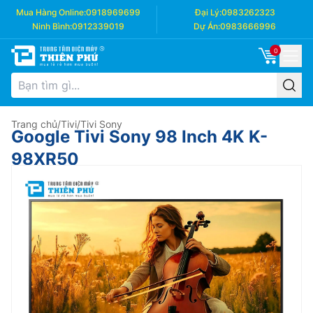
Mua Hàng Online:
0918969699
Đại Lý:
0983262323
Ninh Bình:
0912339019
Dự Án:
0983666996
0
Trang chủ
/
Tivi
/
Tivi Sony
Google Tivi Sony 98 Inch 4K K-
98XR50