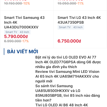
10.150.000
-10%
19.050.000
-11%
Smart Tivi Samsung 43
Smart Tivi LG 43 Inch 4K
Inch 4K
43UA7350PSB
UA43DU7000KXXV
Smart TV
43 Inch
Smart TV
43 Inch
5.790.000
6.750.000
6.990.000
-17%
BÀI VIẾT MỚI
Bật mí lý do tivi LG OLED EVO AI 77
Inch 4K OLED77G6PSA dòng G6 được
nhiều gia đình yêu thích
Review tivi Samsung Mini LED Vision
AI 65 Inch 4K UA65M71HAKXXV cho
người mới
So sánh tivi Samsung
UA85U8500HKXXV và LG
85NU805BPSB, tivi 85 inch nào đáng
tiền hơn?
Tivi LG OLED AI B6 48 Inch 4K