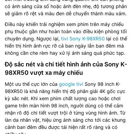
có ánh sáng cửa sổ hoặc ánh đèn nhẹ, độ tương phản
sẽ giảm rõ rệt và màu đen dễ chuyển thành màu xám.
Điều này khiến trải nghiệm xem phim trên máy chiếu
phụ thuộc gần như hoàn toàn vào điều kiện phòng tối
chuyên dụng. Ngược lại,
tivi Sony K-98XR50
lại có thể
hiển thị hình ảnh rực rỡ cả ban ngày lẫn ban đêm mà
không cần che rèm hay xử lý ánh sáng quá phức tạp.
Độ sắc nét và chi tiết hình ảnh của Sony K-
98XR50 vượt xa máy chiếu
Một ưu thế cực lớn của
google tivi
Sony 98 inch K-
98XR50 là khả năng hiển thị độ phân giải 4K gốc cực
kỳ sắc nét. Khi xem phim chất lượng cao hoặc chơi
game trên màn hình 98 inch, người dùng có thể cảm
nhận rõ độ chi tiết vượt trội ở từng vùng hình ảnh. Từ
làn da nhân vật, hiệu ứng ánh sáng cho tới các khung
cảnh ban đêm đều được tái hiện rất rõ ràng và có