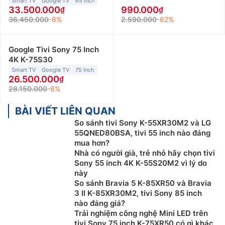
Smart TV
Google TV
65 Inch
33.500.000
990.000
36.450.000
-8%
2.590.000
-62%
Google Tivi Sony 75 Inch
4K K-75S30
Smart TV
Google TV
75 Inch
26.500.000
28.150.000
-6%
BÀI VIẾT LIÊN QUAN
So sánh tivi Sony K-55XR30M2 và LG
55QNED80BSA, tivi 55 inch nào đáng
mua hơn?
Nhà có người già, trẻ nhỏ hãy chọn tivi
Sony 55 inch 4K K-55S20M2 vì lý do
này
So sánh Bravia 5 K-85XR50 và Bravia
3 II K-85XR30M2, tivi Sony 85 inch
nào đáng giá?
Trải nghiệm công nghệ Mini LED trên
tivi Sony 75 inch K-75XR50 có gì khác