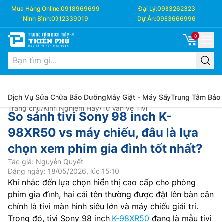
Mua Hàng Online:
0918969699
Đại Lý:
0983262323
Ninh Bình:
0912339019
Dự Án:
0983666996
0
Dịch Vụ Sửa Chữa Bảo Dưỡng
Máy Giặt - Máy Sấy
Trung Tâm Bảo
Trang chủ
/
Kinh Nghiệm Hay
/
Tư Vấn về Tivi
So sánh tivi Sony 98 inch K-
98XR50 vs máy chiếu, đâu là lựa
chọn xem phim gia đình tốt nhất?
Tác giả: Nguyễn Quyết
Đăng ngày: 18/05/2026, lúc 15:10
Khi nhắc đến lựa chọn hiển thị cao cấp cho phòng
phim gia đình, hai cái tên thường được đặt lên bàn cân
chính là tivi màn hình siêu lớn và máy chiếu giải trí.
Trong đó, tivi Sony 98 inch
K-98XR50
đang là mẫu tivi