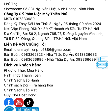
Phú Thọ
Showroom: Số 331 Nguyễn Huệ, Ninh Phong, Ninh Bình
Công Ty Cổ Phần Điện Máy Thiên Phú
MST: 0107333989
Đăng Ký Thay Đổi Lần Thứ: 8, Ngày 05 tháng 09 năm 2024
Nơi Cấp: Phòng DKKD - Sở Kế Hoạch và Đầu Tư TP Hà Nội
Địa Chỉ Trụ Sở: Số 2, Ngách 765/27, Đường Nguyễn Văn Linh,
Tổ 5 P.Sài Đồng, Q.Long Biên, TP.Hà Nội, Việt Nam
Liên hệ Với Chúng Tôi
Email:
dienmaythienphu6886@gmail.com
Bán Buôn:
0983262323
- Nhà Thầu Dự Án:
0913836633
Bán Buôn:
0983666996
- Nhà Thầu Dự Án:
0983666996
Dịch vụ khách hàng
Phương Thức Mua Hàng
Hình Thức Thanh Toán
Chính Sách Bảo Hành
Chính sách Đổi – Trả hàng hóa
Chính Sách Bảo Mật
Quy Chế Hoạt Động