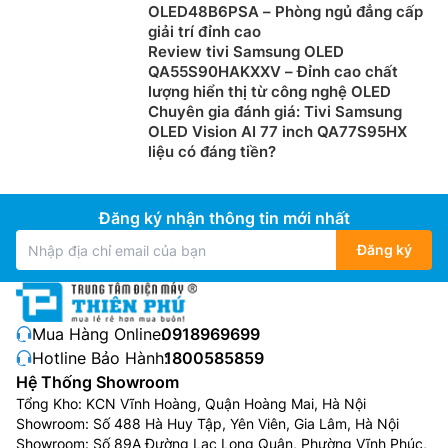
OLED48B6PSA – Phòng ngủ đẳng cấp
giải trí đỉnh cao
Review tivi Samsung OLED
QA55S90HAKXXV – Đỉnh cao chất
lượng hiển thị từ công nghệ OLED
Chuyên gia đánh giá: Tivi Samsung
OLED Vision AI 77 inch QA77S95HX
liệu có đáng tiền?
Đăng ký nhận thông tin mới nhất
Đăng ký
Mua Hàng Online:
0918969699
Hotline Bảo Hành:
1800585859
Hệ Thống Showroom
Tổng Kho: KCN Vĩnh Hoàng, Quận Hoàng Mai, Hà Nội
Showroom: Số 488 Hà Huy Tập, Yên Viên, Gia Lâm, Hà Nội
Showroom: Số 89A Đường Lạc Long Quân, Phường Vĩnh Phúc,