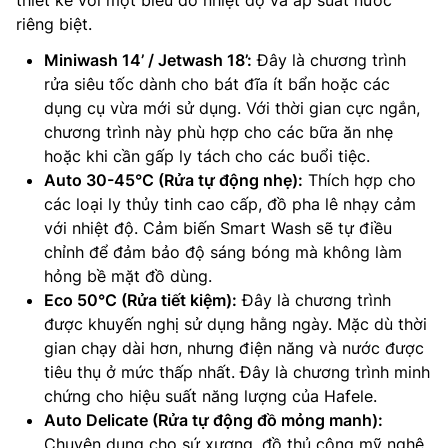
thiết kế với một biểu đồ nhiệt độ và áp suất nước
riêng biệt.
Miniwash 14’ / Jetwash 18’:
Đây là chương trình
rửa siêu tốc dành cho bát đĩa ít bẩn hoặc các
dụng cụ vừa mới sử dụng. Với thời gian cực ngắn,
chương trình này phù hợp cho các bữa ăn nhẹ
hoặc khi cần gấp ly tách cho các buổi tiệc.
Auto 30-45°C (Rửa tự động nhẹ):
Thích hợp cho
các loại ly thủy tinh cao cấp, đồ pha lê nhạy cảm
với nhiệt độ. Cảm biến Smart Wash sẽ tự điều
chỉnh để đảm bảo độ sáng bóng mà không làm
hỏng bề mặt đồ dùng.
Eco 50°C (Rửa tiết kiệm):
Đây là chương trình
được khuyến nghị sử dụng hằng ngày. Mặc dù thời
gian chạy dài hơn, nhưng điện năng và nước được
tiêu thụ ở mức thấp nhất. Đây là chương trình minh
chứng cho hiệu suất năng lượng của Hafele.
Auto Delicate (Rửa tự động đồ mỏng manh):
Chuyên dụng cho sứ xương, đồ thủ công mỹ nghệ.