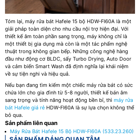
Tóm lại, máy rửa bát Hafele 15 bộ HDW-FI60A là một
giải pháp toàn diện cho nhu cầu nội trợ hiện đại. Với
thiết kế âm toàn phần sang trọng, máy không chỉ là
một thiết bị gia dụng mà còn là một tác phẩm nghệ
thuật trong không gian bếp. Những công nghệ hàng
đầu như động cơ BLDC, sấy Turbo Drying, Auto Door
và cảm biến Smart Wash đã định nghĩa lại khái niệm
về sự tiện nghi và hiệu quả.
Nếu bạn đang tìm kiếm một chiếc máy rửa bát có sức
chứa lớn cho gia đình từ 5-8 người, thiết kế bán âm
sang trọng và tính năng hoạt động bền bỉ, thì
máy rửa
bát Hafele giá rẻ
HDW-FI60A là sự lựa chọn không thể
bỏ qua.
Sản phẩm liên quan
Máy Rửa Bát Hafele 15 Bộ HDW-FI60A (533.23.260)
SẢN PHẨM ĐÁNG QUAN TÂM