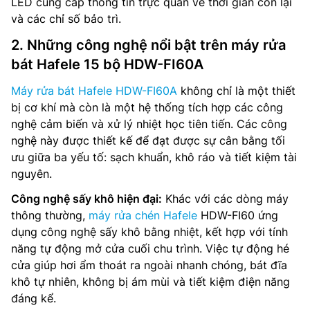
LED cung cấp thông tin trực quan về thời gian còn lại
và các chỉ số bảo trì.
2. Những công nghệ nổi bật trên máy rửa
bát Hafele 15 bộ HDW-FI60A
Máy rửa bát Hafele HDW-FI60A
không chỉ là một thiết
bị cơ khí mà còn là một hệ thống tích hợp các công
nghệ cảm biến và xử lý nhiệt học tiên tiến. Các công
nghệ này được thiết kế để đạt được sự cân bằng tối
ưu giữa ba yếu tố: sạch khuẩn, khô ráo và tiết kiệm tài
nguyên.
Công nghệ sấy khô hiện đại:
Khác với các dòng máy
thông thường,
máy rửa chén Hafele
HDW-FI60 ứng
dụng công nghệ sấy khô bằng nhiệt, kết hợp với tính
năng tự động mở cửa cuối chu trình. Việc tự động hé
cửa giúp hơi ẩm thoát ra ngoài nhanh chóng, bát đĩa
khô tự nhiên, không bị ám mùi và tiết kiệm điện năng
đáng kể.