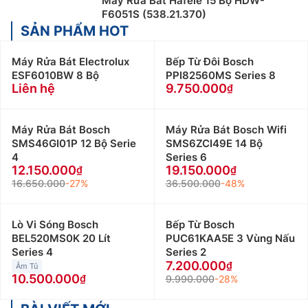
Máy Rửa Bát Hafele 15 Bộ HDW-
F6051S (538.21.370)
SẢN PHẨM HOT
Máy Rửa Bát Electrolux
Bếp Từ Đôi Bosch
ESF6010BW 8 Bộ
PPI82560MS Series 8
Liên hệ
9.750.000
Máy Rửa Bát Bosch
Máy Rửa Bát Bosch Wifi
SMS46GI01P 12 Bộ Serie
SMS6ZCI49E 14 Bộ
4
Series 6
12.150.000
19.150.000
16.650.000
-27%
36.500.000
-48%
Lò Vi Sóng Bosch
Bếp Từ Bosch
BEL520MS0K 20 Lít
PUC61KAA5E 3 Vùng Nấu
Series 4
Series 2
7.200.000
Âm Tủ
10.500.000
9.990.000
-28%