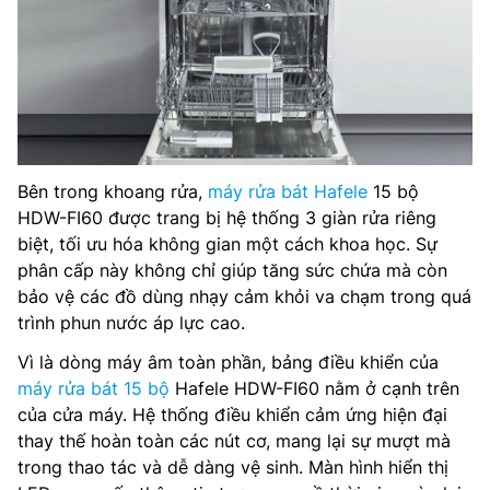
Bên trong khoang rửa,
máy rửa bát Hafele
15 bộ
HDW-FI60 được trang bị hệ thống 3 giàn rửa riêng
biệt, tối ưu hóa không gian một cách khoa học. Sự
phân cấp này không chỉ giúp tăng sức chứa mà còn
bảo vệ các đồ dùng nhạy cảm khỏi va chạm trong quá
trình phun nước áp lực cao.
Vì là dòng máy âm toàn phần, bảng điều khiển của
máy rửa bát 15 bộ
Hafele HDW-FI60 nằm ở cạnh trên
của cửa máy. Hệ thống điều khiển cảm ứng hiện đại
thay thế hoàn toàn các nút cơ, mang lại sự mượt mà
trong thao tác và dễ dàng vệ sinh. Màn hình hiển thị