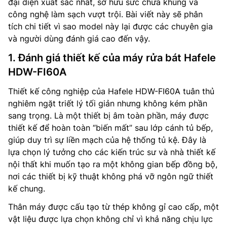
đại diện xuất sắc nhất, sở hữu sức chứa khủng và
công nghệ làm sạch vượt trội. Bài viết này sẽ phân
tích chi tiết vì sao model này lại được các chuyên gia
và người dùng đánh giá cao đến vậy.
1. Đánh giá thiết kế của máy rửa bát Hafele
HDW-FI60A
Thiết kế công nghiệp của Hafele HDW-FI60A tuân thủ
nghiêm ngặt triết lý tối giản nhưng không kém phần
sang trọng. Là một thiết bị âm toàn phần, máy được
thiết kế để hoàn toàn “biến mất” sau lớp cánh tủ bếp,
giúp duy trì sự liền mạch của hệ thống tủ kệ. Đây là
lựa chọn lý tưởng cho các kiến trúc sư và nhà thiết kế
nội thất khi muốn tạo ra một không gian bếp đồng bộ,
nơi các thiết bị kỹ thuật không phá vỡ ngôn ngữ thiết
kế chung.
Thân máy được cấu tạo từ thép không gỉ cao cấp, một
vật liệu được lựa chọn không chỉ vì khả năng chịu lực