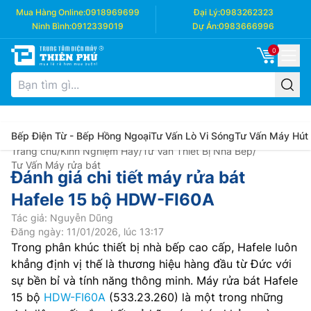
Mua Hàng Online:
0918969699
Đại Lý:
0983262323
Ninh Bình:
0912339019
Dự Án:
0983666996
0
Bếp Điện Từ - Bếp Hồng Ngoại
Tư Vấn Lò Vi Sóng
Tư Vấn Máy Hút
Trang chủ
/
Kinh Nghiệm Hay
/
Tư Vấn Thiết Bị Nhà Bếp
/
Tư Vấn Máy rửa bát
Đánh giá chi tiết máy rửa bát
Hafele 15 bộ HDW-FI60A
Tác giả: Nguyễn Dũng
Đăng ngày: 11/01/2026, lúc 13:17
Trong phân khúc thiết bị nhà bếp cao cấp, Hafele luôn
khẳng định vị thế là thương hiệu hàng đầu từ Đức với
sự bền bỉ và tính năng thông minh. Máy rửa bát Hafele
15 bộ
HDW-FI60A
(533.23.260) là một trong những