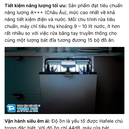
Tiết kiệm năng lượng tối ưu:
Sản phẩm đạt tiêu chuẩn
năng lượng A+++ (Châu Âu), mức cao nhất về khả
năng tiết kiệm điện và nước. Mỗi chu trình rửa tiêu
chuẩn, máy chỉ tiêu thụ khoảng 9 – 10 lít nước, ít hơn
rất nhiều so với việc rửa bằng tay truyền thống cho
cùng một lượng bát đĩa tương đương 15 bộ đồ ăn.
Vận hành siêu êm ái:
Độ ồn là yếu tố được Hafele chú
trọng đặc biệt. Với độ ồn chỉ 44dB, máy rửa bát