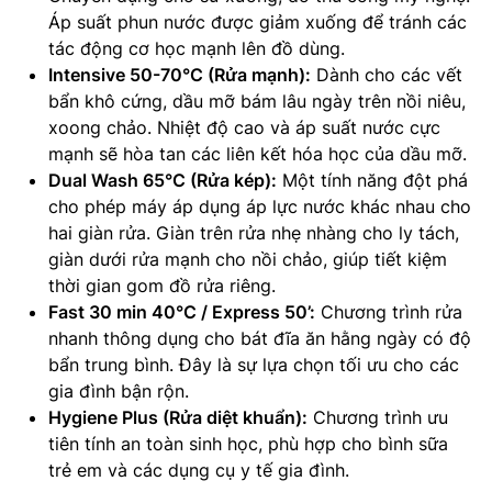
Áp suất phun nước được giảm xuống để tránh các
tác động cơ học mạnh lên đồ dùng.
Intensive 50-70°C (Rửa mạnh):
Dành cho các vết
bẩn khô cứng, dầu mỡ bám lâu ngày trên nồi niêu,
xoong chảo. Nhiệt độ cao và áp suất nước cực
mạnh sẽ hòa tan các liên kết hóa học của dầu mỡ.
Dual Wash 65°C (Rửa kép):
Một tính năng đột phá
cho phép máy áp dụng áp lực nước khác nhau cho
hai giàn rửa. Giàn trên rửa nhẹ nhàng cho ly tách,
giàn dưới rửa mạnh cho nồi chảo, giúp tiết kiệm
thời gian gom đồ rửa riêng.
Fast 30 min 40°C / Express 50’:
Chương trình rửa
nhanh thông dụng cho bát đĩa ăn hằng ngày có độ
bẩn trung bình. Đây là sự lựa chọn tối ưu cho các
gia đình bận rộn.
Hygiene Plus (Rửa diệt khuẩn):
Chương trình ưu
tiên tính an toàn sinh học, phù hợp cho bình sữa
trẻ em và các dụng cụ y tế gia đình.