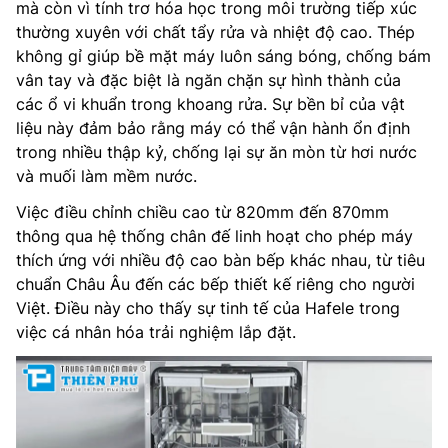
mà còn vì tính trơ hóa học trong môi trường tiếp xúc
thường xuyên với chất tẩy rửa và nhiệt độ cao. Thép
không gỉ giúp bề mặt máy luôn sáng bóng, chống bám
vân tay và đặc biệt là ngăn chặn sự hình thành của
các ổ vi khuẩn trong khoang rửa. Sự bền bỉ của vật
liệu này đảm bảo rằng máy có thể vận hành ổn định
trong nhiều thập kỷ, chống lại sự ăn mòn từ hơi nước
và muối làm mềm nước.
Việc điều chỉnh chiều cao từ 820mm đến 870mm
thông qua hệ thống chân đế linh hoạt cho phép máy
thích ứng với nhiều độ cao bàn bếp khác nhau, từ tiêu
chuẩn Châu Âu đến các bếp thiết kế riêng cho người
Việt. Điều này cho thấy sự tinh tế của Hafele trong
việc cá nhân hóa trải nghiệm lắp đặt.