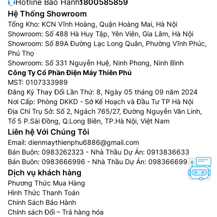
Hotline Bảo Hành:
1800585859
Hệ Thống Showroom
Tổng Kho: KCN Vĩnh Hoàng, Quận Hoàng Mai, Hà Nội
Showroom: Số 488 Hà Huy Tập, Yên Viên, Gia Lâm, Hà Nội
Showroom: Số 89A Đường Lạc Long Quân, Phường Vĩnh Phúc,
Phú Thọ
Showroom: Số 331 Nguyễn Huệ, Ninh Phong, Ninh Bình
Công Ty Cổ Phần Điện Máy Thiên Phú
MST: 0107333989
Đăng Ký Thay Đổi Lần Thứ: 8, Ngày 05 tháng 09 năm 2024
Nơi Cấp: Phòng DKKD - Sở Kế Hoạch và Đầu Tư TP Hà Nội
Địa Chỉ Trụ Sở: Số 2, Ngách 765/27, Đường Nguyễn Văn Linh,
Tổ 5 P.Sài Đồng, Q.Long Biên, TP.Hà Nội, Việt Nam
Liên hệ Với Chúng Tôi
Email:
dienmaythienphu6886@gmail.com
Bán Buôn:
0983262323
- Nhà Thầu Dự Án:
0913836633
Bán Buôn:
0983666996
- Nhà Thầu Dự Án:
0983666996
Dịch vụ khách hàng
Phương Thức Mua Hàng
Hình Thức Thanh Toán
Chính Sách Bảo Hành
Chính sách Đổi – Trả hàng hóa