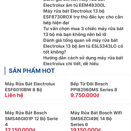
Electrolux âm tủ EEM48300L
Máy rửa bát Electrolux 13 bộ
ESF8730ROX trợ thủ đắc lực cho căn
bếp hiện đại
Tư vấn chọn mua 3 chiếc máy rửa bát
13 bộ mà bạn không nên bỏ lỡ
Đánh giá tổng quan về máy rửa bát
Electrolux 13 bộ âm tủ ESL5343LO có
tốt không?
Hướng dẫn cách sử dụng máy rửa bát
Electrolux chi tiết, dễ hiểu
SẢN PHẨM HOT
Máy Rửa Bát Electrolux
Bếp Từ Đôi Bosch
ESF6010BW 8 Bộ
PPI82560MS Series 8
Liên hệ
9.750.000
Máy Rửa Bát Bosch
Máy Rửa Bát Bosch Wifi
SMS46GI01P 12 Bộ Serie
SMS6ZCI49E 14 Bộ
4
Series 6
12.150.000
19.150.000