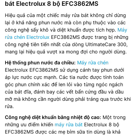
bát Electrolux 8 bộ EFC3862MS
Hiệu quả của một chiếc máy rửa bát không chỉ dừng
lại ở khả năng phun nước mà còn phụ thuộc vào các
công nghệ sấy khô và diệt khuẩn được tích hợp.
Máy
rửa chén Electrolux
EFC3862MS được trang bị những
công nghệ tiên tiến nhất của dòng UltimateCare 300,
mang lại hiệu quả vượt xa mong đợi cho người dùng.
Hệ thống phun nước đa chiều:
Máy rửa chén
Electrolux EFC3862MS sử dụng cánh tay phun dưới
áp lực nước cực mạnh. Các tia nước được tính toán
góc phun chính xác để len lỏi vào từng ngóc ngách
của bát đĩa, đánh bay các vết bẩn cứng đầu và dầu
mỡ mà không cần người dùng phải tráng qua trước khi
rửa.
Công nghệ diệt khuẩn bằng nhiệt độ cao:
Một trong
những ưu điểm khiến
máy rửa bát
Electrolux 8 bộ
EFC3862MS được các mẹ bỉm sữa tin dùng là khả