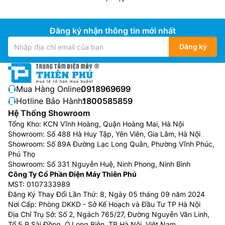
Đăng ký nhận thông tin mới nhất
Đăng ký
Mua Hàng Online:
0918969699
Hotline Bảo Hành:
1800585859
Hệ Thống Showroom
Tổng Kho: KCN Vĩnh Hoàng, Quận Hoàng Mai, Hà Nội
Showroom: Số 488 Hà Huy Tập, Yên Viên, Gia Lâm, Hà Nội
Showroom: Số 89A Đường Lạc Long Quân, Phường Vĩnh Phúc,
Phú Thọ
Showroom: Số 331 Nguyễn Huệ, Ninh Phong, Ninh Bình
Công Ty Cổ Phần Điện Máy Thiên Phú
MST: 0107333989
Đăng Ký Thay Đổi Lần Thứ: 8, Ngày 05 tháng 09 năm 2024
Nơi Cấp: Phòng DKKD - Sở Kế Hoạch và Đầu Tư TP Hà Nội
Địa Chỉ Trụ Sở: Số 2, Ngách 765/27, Đường Nguyễn Văn Linh,
Tổ 5 P.Sài Đồng, Q.Long Biên, TP.Hà Nội, Việt Nam