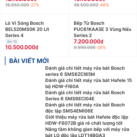
16.650.000
-27%
36.500.000
-48%
Lò Vi Sóng Bosch
Bếp Từ Bosch
BEL520MS0K 20 Lít
PUC61KAA5E 3 Vùng Nấu
Series 4
Series 2
7.200.000
Âm Tủ
10.500.000
9.990.000
-28%
BÀI VIẾT MỚI
Đánh giá chi tiết máy rửa bát Bosch
series 6 SMS6ZCI85M
Đánh giá chi tiết máy rửa bát Hafele 15
bộ HDW-FI60A
Đánh giá chi tiết máy rửa bát Bosch
Series 6 SMS6ECI04E
Đánh giá chi tiết máy rửa bát Bosch
độc lập SMS4EMI06E
Giới thiệu máy rửa bát Hafele độc lập
HDW-F6072B giá rẻ chất lượng tốt
Nâng tầm không gian bếp với máy rửa
bát LG độc lập LDT14BGA3