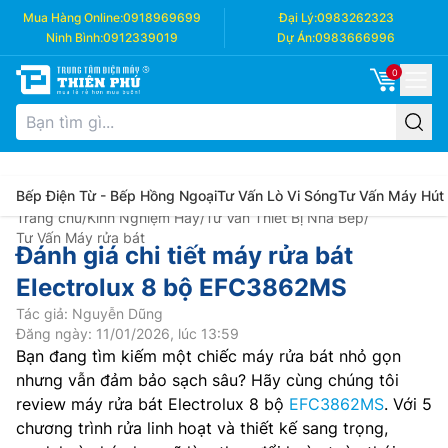
Mua Hàng Online:
0918969699
Đại Lý:
0983262323
Ninh Bình:
0912339019
Dự Án:
0983666996
0
Bếp Điện Từ - Bếp Hồng Ngoại
Tư Vấn Lò Vi Sóng
Tư Vấn Máy Hút
Trang chủ
/
Kinh Nghiệm Hay
/
Tư Vấn Thiết Bị Nhà Bếp
/
Tư Vấn Máy rửa bát
Đánh giá chi tiết máy rửa bát
Electrolux 8 bộ EFC3862MS
Tác giả: Nguyễn Dũng
Đăng ngày: 11/01/2026, lúc 13:59
Bạn đang tìm kiếm một chiếc máy rửa bát nhỏ gọn
nhưng vẫn đảm bảo sạch sâu? Hãy cùng chúng tôi
review máy rửa bát Electrolux 8 bộ
EFC3862MS
. Với 5
chương trình rửa linh hoạt và thiết kế sang trọng,