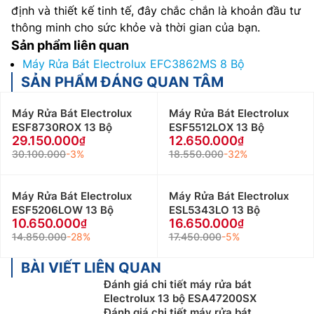
định và thiết kế tinh tế, đây chắc chắn là khoản đầu tư
thông minh cho sức khỏe và thời gian của bạn.
Sản phẩm liên quan
Máy Rửa Bát Electrolux EFC3862MS 8 Bộ
SẢN PHẨM ĐÁNG QUAN TÂM
Máy Rửa Bát Electrolux
Máy Rửa Bát Electrolux
ESF8730ROX 13 Bộ
ESF5512LOX 13 Bộ
29.150.000
12.650.000
30.100.000
-3%
18.550.000
-32%
Máy Rửa Bát Electrolux
Máy Rửa Bát Electrolux
ESF5206LOW 13 Bộ
ESL5343LO 13 Bộ
10.650.000
16.650.000
14.850.000
-28%
17.450.000
-5%
BÀI VIẾT LIÊN QUAN
Đánh giá chi tiết máy rửa bát
Electrolux 13 bộ ESA47200SX
Đánh giá chi tiết máy rửa bát