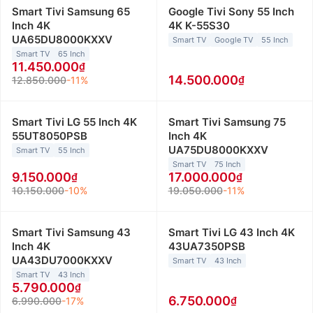
Smart Tivi Samsung 65
Google Tivi Sony 55 Inch
Inch 4K
4K K-55S30
UA65DU8000KXXV
Smart TV
Google TV
55 Inch
Smart TV
65 Inch
11.450.000
14.500.000
12.850.000
-11%
Smart Tivi LG 55 Inch 4K
Smart Tivi Samsung 75
55UT8050PSB
Inch 4K
UA75DU8000KXXV
Smart TV
55 Inch
Smart TV
75 Inch
9.150.000
17.000.000
10.150.000
-10%
19.050.000
-11%
Smart Tivi Samsung 43
Smart Tivi LG 43 Inch 4K
Inch 4K
43UA7350PSB
UA43DU7000KXXV
Smart TV
43 Inch
Smart TV
43 Inch
5.790.000
6.750.000
6.990.000
-17%