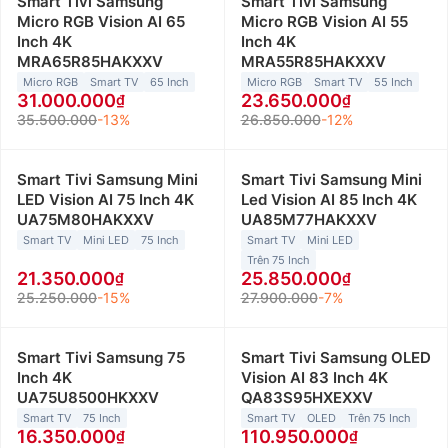
Smart Tivi Samsung
Smart Tivi Samsung
Micro RGB Vision AI 65
Micro RGB Vision AI 55
Inch 4K
Inch 4K
MRA65R85HAKXXV
MRA55R85HAKXXV
Micro RGB
Smart TV
65 Inch
Micro RGB
Smart TV
55 Inch
31.000.000
23.650.000
35.500.000
-13%
26.850.000
-12%
Smart Tivi Samsung Mini
Smart Tivi Samsung Mini
LED Vision AI 75 Inch 4K
Led Vision AI 85 Inch 4K
UA75M80HAKXXV
UA85M77HAKXXV
Smart TV
Mini LED
75 Inch
Smart TV
Mini LED
Trên 75 Inch
21.350.000
25.850.000
25.250.000
-15%
27.900.000
-7%
Smart Tivi Samsung 75
Smart Tivi Samsung OLED
Inch 4K
Vision AI 83 Inch 4K
UA75U8500HKXXV
QA83S95HXEXXV
Smart TV
75 Inch
Smart TV
OLED
Trên 75 Inch
16.350.000
110.950.000