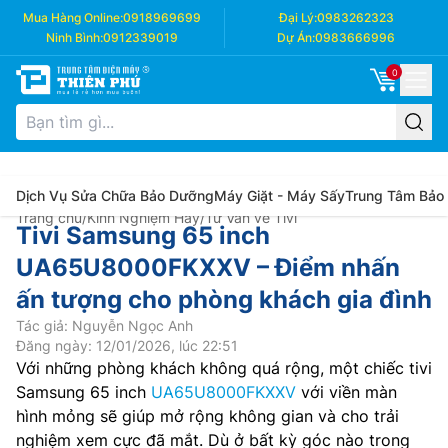
Mua Hàng Online:
0918969699
Đại Lý:
0983262323
Ninh Bình:
0912339019
Dự Án:
0983666996
0
Dịch Vụ Sửa Chữa Bảo Dưỡng
Máy Giặt - Máy Sấy
Trung Tâm Bảo
Trang chủ
/
Kinh Nghiệm Hay
/
Tư Vấn về Tivi
Tivi Samsung 65 inch
UA65U8000FKXXV – Điểm nhấn
ấn tượng cho phòng khách gia đình
Tác giả: Nguyễn Ngọc Anh
Đăng ngày: 12/01/2026, lúc 22:51
Với những phòng khách không quá rộng, một chiếc tivi
Samsung 65 inch
UA65U8000FKXXV
với viền màn
hình mỏng sẽ giúp mở rộng không gian và cho trải
nghiệm xem cực đã mắt. Dù ở bất kỳ góc nào trong