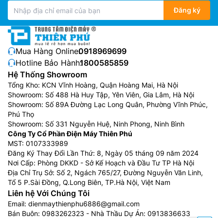
Đăng ký
Mua Hàng Online:
0918969699
Hotline Bảo Hành:
1800585859
Hệ Thống Showroom
Tổng Kho: KCN Vĩnh Hoàng, Quận Hoàng Mai, Hà Nội
Showroom: Số 488 Hà Huy Tập, Yên Viên, Gia Lâm, Hà Nội
Showroom: Số 89A Đường Lạc Long Quân, Phường Vĩnh Phúc,
Phú Thọ
Showroom: Số 331 Nguyễn Huệ, Ninh Phong, Ninh Bình
Công Ty Cổ Phần Điện Máy Thiên Phú
MST: 0107333989
Đăng Ký Thay Đổi Lần Thứ: 8, Ngày 05 tháng 09 năm 2024
Nơi Cấp: Phòng DKKD - Sở Kế Hoạch và Đầu Tư TP Hà Nội
Địa Chỉ Trụ Sở: Số 2, Ngách 765/27, Đường Nguyễn Văn Linh,
Tổ 5 P.Sài Đồng, Q.Long Biên, TP.Hà Nội, Việt Nam
Liên hệ Với Chúng Tôi
Email:
dienmaythienphu6886@gmail.com
Bán Buôn:
0983262323
- Nhà Thầu Dự Án:
0913836633