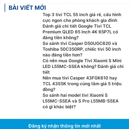
BÀI VIẾT MỚI
Top 3 tivi TCL 55 inch giá rẻ, cấu hình
cực ngon cho phòng khách gia đình
Đánh giá chi tiết Google Tivi TCL
Premium QLED 65 Inch 4K 65P7L có
đáng tiền không?
So sánh tivi Casper D50UGC620 và
Toshiba 50C350RP, chiếc tivi 50 inch
nào đáng tiền hơn?
Có nên mua Google Tivi Xiaomi S Mini
LED L55MC-SSEA không? Đánh giá chi
tiết
Nên mua tivi Casper 43FGK610 hay
TCL 43S5K trong cùng tầm giá 5 triệu
đồng?
So sánh hai model tivi Xiaomi S
L55MC-SSEA và S Pro L55MB-SSEA
có gì khác biệt?
Đăng ký nhận thông tin mới nhất