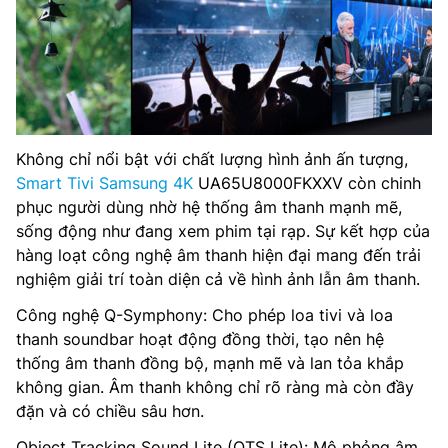
Không chỉ nổi bật với chất lượng hình ảnh ấn tượng,
Smart Tivi Samsung 4K
UA65U8000FKXXV còn chinh
phục người dùng nhờ hệ thống âm thanh mạnh mẽ,
sống động như đang xem phim tại rạp. Sự kết hợp của
hàng loạt công nghệ âm thanh hiện đại mang đến trải
nghiệm giải trí toàn diện cả về hình ảnh lẫn âm thanh.
Công nghệ Q-Symphony: Cho phép loa tivi và loa
thanh soundbar hoạt động đồng thời, tạo nên hệ
thống âm thanh đồng bộ, mạnh mẽ và lan tỏa khắp
không gian. Âm thanh không chỉ rõ ràng mà còn đầy
đặn và có chiều sâu hơn.
Object Tracking Sound Lite (OTS Lite): Mô phỏng âm