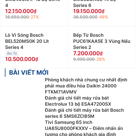
4
Series 6
chọn chương trình rửa thích hợp thì máy sẽ tự hoạt
12.150.000
19.150.000
động. Khi đó, bạn sẽ có thêm nhiều thời gian để làm
16.650.000
-27%
36.500.000
-48%
những công việc yêu thích hoặc vui chơi cùng người
thân của mình.
Lò Vi Sóng Bosch
Bếp Từ Bosch
Rửa bát mạnh, sạch sâu và tăng cường khử khuẩn:
BEL520MS0K 20 Lít
PUC61KAA5E 3 Vùng Nấu
Mọi vết bẩn cứng đầu sẽ được loại bỏ hoàn toàn vì
Series 4
Series 2
7.200.000
dụng cụ nhà bếp được rửa qua nước nóng, sau đó
Âm Tủ
10.500.000
9.990.000
-28%
được sấy khô lại. Bạn chỉ cần lấy chúng ra khỏi máy và
xếp lên kệ, đảm bảo an toàn sử dụng.
BÀI VIẾT MỚI
Không hại da tay:
Nếu rửa chén bát bằng thủ công thì
Phòng khách nhà chung cư nhất định
phải mua điều hòa Daikin 24000
xà phòng và nước sẽ làm hư hại đến da tay của bạn.
FTKM71AVMV
Tuy nhiên, khi rửa bằng máy rửa bát bạn không phải
Đánh giá chi tiết máy rửa bát
tiếp xúc trực tiếp với xà phòng và nước nên da tay sẽ
Electrolux 13 bộ ESA47200SX
luôn mềm mại, khỏe mạnh.
Đánh giá chi tiết máy rửa bát Bosch
series 6 SMS6ZCI85M
Nhược điểm của Máy Rửa Bát Samsung
Tivi Samsung 65 inch
UA65U8000FKXXV – Điểm nhấn ấn
Giá thành khá cao:
Máy Rửa Bát Samsung là thiết bị
tượng cho phòng khách gia đình