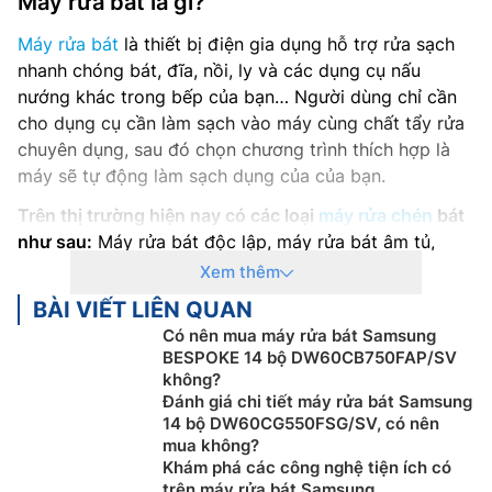
Máy rửa bát là gì?
Máy rửa bát
là thiết bị điện gia dụng hỗ trợ rửa sạch
nhanh chóng bát, đĩa, nồi, ly và các dụng cụ nấu
nướng khác trong bếp của bạn… Người dùng chỉ cần
cho dụng cụ cần làm sạch vào máy cùng chất tẩy rửa
chuyên dụng, sau đó chọn chương trình thích hợp là
máy sẽ tự động làm sạch dụng của của bạn.
Trên thị trường hiện nay có các loại
máy rửa chén
bát
như sau:
Máy rửa bát độc lập, máy rửa bát âm tủ,
máy rửa bát bán âm, máy rửa bát mini, máy rửa bát có
Xem thêm
sấy,…
BÀI VIẾT LIÊN QUAN
Máy Rửa Bát Samsung cơ bản được cấu tạo bao
Có nên mua máy rửa bát Samsung
BESPOKE 14 bộ DW60CB750FAP/SV
gồm những bộ phận chính sau:
không?
Đánh giá chi tiết máy rửa bát Samsung
Hệ thống điều khiển:
Đặt ngoài cánh cửa ngay phần
14 bộ DW60CG550FSG/SV, có nên
phía điều khiển dùng để điều khiển chu trình hoạt
mua không?
động, thời gian. Đồng thời, bộ phận này còn đảm nhận
Khám phá các công nghệ tiện ích có
chức năng phun nước, xả nước tẩy ở mỗi quy trình làm
trên máy rửa bát Samsung