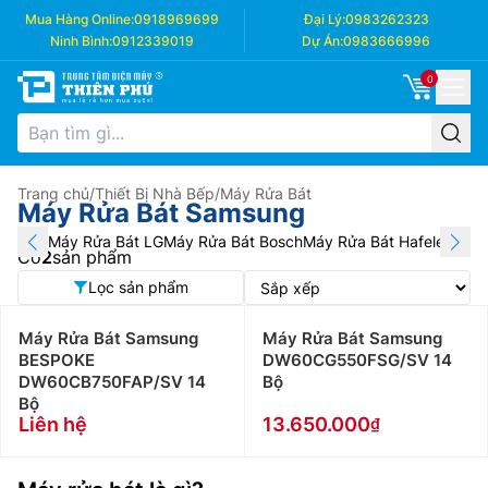
Mua Hàng Online:
0918969699
Đại Lý:
0983262323
Ninh Bình:
0912339019
Dự Án:
0983666996
0
Trang chủ
/
Thiết Bị Nhà Bếp
/
Máy Rửa Bát
Máy Rửa Bát Samsung
Máy Rửa Bát LG
Máy Rửa Bát Bosch
Máy Rửa Bát Hafele
Máy R
Có
2
sản phẩm
Lọc sản phẩm
Máy Rửa Bát Samsung
Máy Rửa Bát Samsung
BESPOKE
DW60CG550FSG/SV 14
DW60CB750FAP/SV 14
Bộ
Bộ
Liên hệ
13.650.000