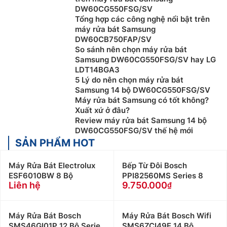
DW60CG550FSG/SV
việc.
Tổng hợp các công nghệ nổi bật trên
Phần van nạp:
Có nhiệm vụ dẫn nước trực tiếp vào
máy rửa bát Samsung
DW60CB750FAP/SV
bên trong máy máy bằng cách mở van nạp, lúc này
So sánh nên chọn máy rửa bát
van nạp sẽ sinh ra áp lực và đẩy nước vào bên trong
Samsung DW60CG550FSG/SV hay LG
thân máy.
LDT14BGA3
5 Lý do nên chọn máy rửa bát
Phần bơm:
Có chức năng bơm nước vào bên trong
Samsung 14 bộ DW60CG550FSG/SV
thân máy, đẩy nước vào phần hệ thống tay phun với
Máy rửa bát Samsung có tốt không?
các chu trình bơm, xả, trực tiếp từ ống thoát nước.
Xuất xứ ở đâu?
Review máy rửa bát Samsung 14 bộ
Ưu điểm của Máy Rửa Bát Samsung
DW60CG550FSG/SV thế hệ mới
SẢN PHẨM HOT
Tiết kiệm nước:
Khi rửa chén bát bằng tay bạn phải
tốn khoảng 40 lít cho một lần rửa. Thay vào đó,
máy
Máy Rửa Bát Electrolux
Bếp Từ Đôi Bosch
rửa bát gia đình
sử dụng vòi phun nên chỉ tiêu tốn tối
ESF6010BW 8 Bộ
PPI82560MS Series 8
đa 14 – 26 lít, giúp bạn tiết kiệm đến 50% nước mỗi
Liên hệ
9.750.000
tháng.
Tiết kiệm thời gian
: Người dùng chỉ cần sắp chén bát
Máy Rửa Bát Bosch
Máy Rửa Bát Bosch Wifi
gọn gàng vào máy và nhấn nút khởi động, sau đó
SMS46GI01P 12 Bộ Serie
SMS6ZCI49E 14 Bộ