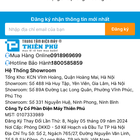
chuyên dụng nên giá thành khá cao dao động khoảng
từ 6 đến hơn 40 triệu đồng tùy vào dung tích và
thương hiệu mà bạn muốn sử dụng.
Đăng ký nhận thông tin mới nhất
Phải sử dụng chất tẩy rửa chuyên dụng:
Đây cũng có
Đăng ký
thể coi như một nhược điểm khi người dùng phải sử
dụng loại chất tẩy rửa chuyên dụng cho Máy Rửa Bát
Samsung, và giá thành cũng cao hơn so với nước rửa
Mua Hàng Online:
0918969699
chén bát thông thường. Tuy nhiên giờ đây với thời đại
Hotline Bảo Hành:
1800585859
số người dùng có thể dễ dàng mua những loại chất
Hệ Thống Showroom
tẩy rửa này.
Tổng Kho: KCN Vĩnh Hoàng, Quận Hoàng Mai, Hà Nội
Showroom: Số 488 Hà Huy Tập, Yên Viên, Gia Lâm, Hà Nội
Chiếm diện tích khi lắp đặt:
Máy Rửa Bát Samsung
Showroom: Số 89A Đường Lạc Long Quân, Phường Vĩnh Phúc,
thường có diện tích khá lớn, chiếm nhiều không gian
Phú Thọ
bếp, nhất là với những dòng máy rửa chén dùng được
Showroom: Số 331 Nguyễn Huệ, Ninh Phong, Ninh Bình
cho cả nồi, chảo.
Công Ty Cổ Phần Điện Máy Thiên Phú
MST: 0107333989
Mua Máy Rửa Bát Samsung ở đâu uy tín? Giá
Đăng Ký Thay Đổi Lần Thứ: 8, Ngày 05 tháng 09 năm 2024
Nơi Cấp: Phòng DKKD - Sở Kế Hoạch và Đầu Tư TP Hà Nội
Máy Rửa Bát Samsung ở đâu rẻ?
Địa Chỉ Trụ Sở: Số 2, Ngách 765/27, Đường Nguyễn Văn Linh,
Tổ 5 P.Sài Đồng, Q.Long Biên, TP.Hà Nội, Việt Nam