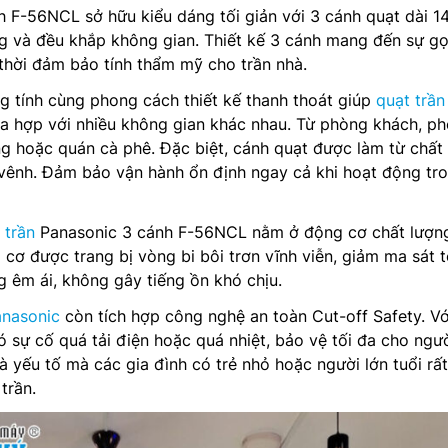
 F-56NCL sở hữu kiểu dáng tối giản với 3 cánh quạt dài 1
ng và đều khắp không gian. Thiết kế 3 cánh mang đến sự g
 thời đảm bảo tính thẩm mỹ cho trần nhà.
g tính cùng phong cách thiết kế thanh thoát giúp
quạt trần
 hợp với nhiều không gian khác nhau. Từ phòng khách, p
 hoặc quán cà phê. Đặc biệt, cánh quạt được làm từ chất 
vênh. Đảm bảo vận hành ổn định ngay cả khi hoạt động tr
 trần
Panasonic 3 cánh F-56NCL nằm ở động cơ chất lượng
cơ được trang bị vòng bi bôi trơn vĩnh viễn, giảm ma sát t
 êm ái, không gây tiếng ồn khó chịu.
anasonic
còn tích hợp công nghệ an toàn Cut-off Safety. Vớ
có sự cố quá tải điện hoặc quá nhiệt, bảo vệ tối đa cho ngư
là yếu tố mà các gia đình có trẻ nhỏ hoặc người lớn tuổi rấ
trần.