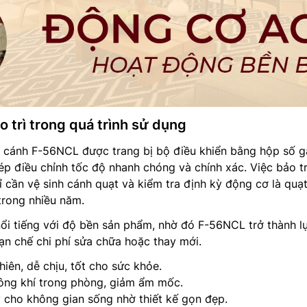
 trì trong quá trình sử dụng
3 cánh F-56NCL được trang bị bộ điều khiển bằng hộp số g
hép điều chỉnh tốc độ nhanh chóng và chính xác. Việc bảo tr
ỉ cần vệ sinh cánh quạt và kiểm tra định kỳ động cơ là quạ
trong nhiều năm.
ổi tiếng với độ bền sản phẩm, nhờ đó F-56NCL trở thành l
hạn chế chi phí sửa chữa hoặc thay mới.
hiên, dễ chịu, tốt cho sức khỏe.
ông khí trong phòng, giảm ẩm mốc.
 cho không gian sống nhờ thiết kế gọn đẹp.