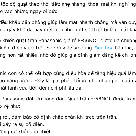
tốc độ quạt theo thời tiết: nhẹ nhàng, thoải mái khi nghỉ ng
 vào những ngày oi bức.
đều khắp căn phòng giúp làm mát nhanh chóng mà vẫn duy 
ng gây khô da hay mệt mỏi như một số thiết bị làm mát kh
o khiến quạt trần Panasonic giá rẻ F-56NCL được ưa chuộn
 kiệm điện vượt trội. So với việc sử dụng
điều hòa
liên tục, 
năng hơn rất nhiều, nhờ đó giúp gia đình giảm đáng kể chi phí
nic còn có thể kết hợp cùng điều hòa để tăng hiệu quả là
ao năng lượng. Đây là giải pháp tối ưu cho những ai muốn 
t lạnh vừa tiết kiệm chi phí lâu dài.
ố Panasonic đặt lên hàng đầu. Quạt trần F-56NCL được tran
o vệ như:
rơi, đảm bảo cố định chắc chắn khi treo trên trần.
i xảy ra sự cố điện.
ộng cơ khỏi quá nhiệt.