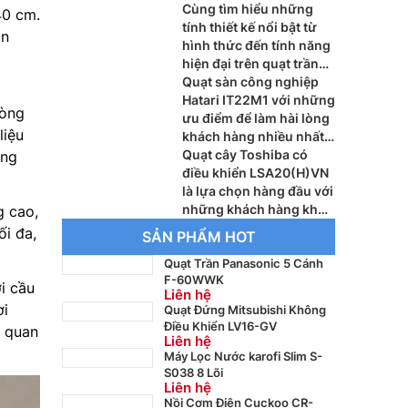
đáp ứng nhu cầu hiện
Cùng tìm hiểu những
40 cm.
nay
tính thiết kế nổi bật từ
ọn
hình thức đến tính năng
hiện đại trên quạt trần
Mitsubishi 5 cánh C56-
Quạt sàn công nghiệp
RA5
Hatari IT22M1 với những
hòng
ưu điểm để làm hài lòng
liệu
khách hàng nhiều nhất
hiện nay
Quạt cây Toshiba có
ong
điều khiển LSA20(H)VN
là lựa chọn hàng đầu với
những khách hàng khó
 cao,
tính hiện nay
ối đa,
SẢN PHẨM HOT
Quạt Trần Panasonic 5 Cánh
F-60WWK
i cầu
Liên hệ
ời
Quạt Đứng Mitsubishi Không
Điều Khiển LV16-GV
t quan
Liên hệ
Máy Lọc Nước karofi Slim S-
S038 8 Lõi
Liên hệ
Nồi Cơm Điện Cuckoo CR-