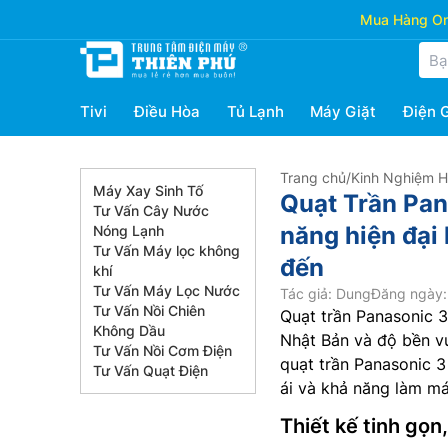
Mua Hàng Onl
Tivi
Điều Hòa
Tủ Lạnh
Máy Giặt
Điện 
Trang chủ
/
Kinh Nghiệm 
Máy Xay Sinh Tố
Quạt Trần Pan
Tư Vấn Cây Nước
năng hiện đại 
Nóng Lạnh
Tư Vấn Máy lọc không
đến
khí
Tư Vấn Máy Lọc Nước
Tác giả: Dung
Đăng ngày:
Tư Vấn Nồi Chiên
Quạt trần Panasonic 
Không Dầu
Nhật Bản và độ bền vư
Tư Vấn Nồi Cơm Điện
quạt trần Panasonic 3
Tư Vấn Quạt Điện
ái và khả năng làm má
Thiết kế tinh gọn