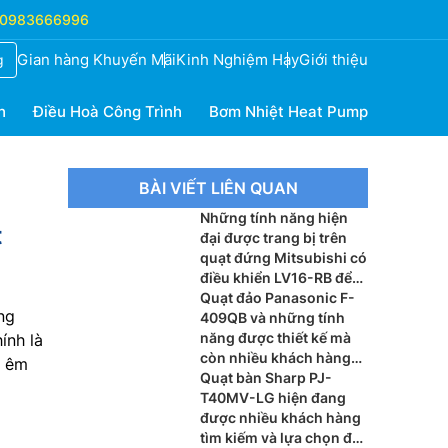
0983666996
Gian hàng Khuyến Mãi
Kinh Nghiệm Hay
Giới thiệu
g
h
Điều Hoà Công Trình
Bơm Nhiệt Heat Pump
BÀI VIẾT LIÊN QUAN
Những tính năng hiện
t
đại được trang bị trên
quạt đứng Mitsubishi có
điều khiển LV16-RB để
thấy được lý do khách
Quạt đảo Panasonic F-
ng
hàng luôn tin dùng
409QB và những tính
năng được thiết kế mà
ính là
còn nhiều khách hàng
h êm
chưa biết hiện nay
Quạt bàn Sharp PJ-
T40MV-LG hiện đang
được nhiều khách hàng
tìm kiếm và lựa chọn để