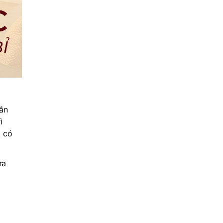
ắn
ì
t có
ựa