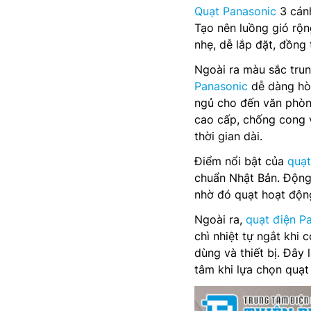
Quạt Panasonic
3 cánh
Tạo nên luồng gió rộ
nhẹ, dễ lắp đặt, đồng
Ngoài ra màu sắc trun
Panasonic
dễ dàng hòa
ngủ cho đến văn phòng
cao cấp, chống cong 
thời gian dài.
Điểm nổi bật của
quạt
chuẩn Nhật Bản. Động 
nhờ đó quạt hoạt động
Ngoài ra,
quạt điện P
chì nhiệt tự ngắt khi 
dùng và thiết bị. Đây 
tâm khi lựa chọn quạt 