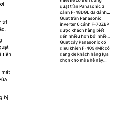
thiết kế có trên dòng
ơi
quạt trần Panasonic 3
cánh F-48DGL đã đánh
dấu ấn tượng cho cho
Quạt trần Panasonic
trì
người dùng
inverter 6 cánh F-70ZBP
ác.
được khách hàng biết
đến nhiều hơn bởi nhiều
g
tính năng hiện đại cho
Quạt cây Panasonic có
quạt
mùa hè này
điều khiển F-409KMR có
 tiền
đáng để khách hàng lựa
chọn cho mùa hè này
không
m mát
vừa
g bị