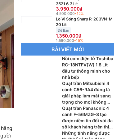
3521 6.3 Lít
3.950.000
4.500.000
-12%
Lò Vi Sóng Sharp R-203VN-M
20 Lít
Để Bàn
1.350.000
1.590.000
-15%
BÀI VIẾT MỚI
Nồi cơm điện tử Toshiba
RC-18NTFV(W) 1.8 Lít
đầu tư thông minh cho
nhà bếp
Quạt trần Mitsubishi 4
cánh C56-RA4 đúng là
giải pháp làm mát sang
trọng cho mọi không
gian đầy tiện nghi
Quạt trần Panasonic 4
cánh F-56MZG-S tạo
được niềm tin đối với đa
số khách hàng trên thị
 hãng
trường hiện nay
Những tính năng được
Người