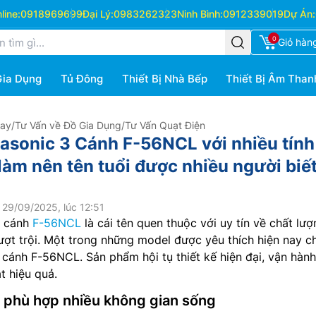
ine:
0918969699
Đại Lý:
0983262323
Ninh Bình:
0912339019
Dự Án:
0
Giỏ hàn
Gia Dụng
Tủ Đông
Thiết Bị Nhà Bếp
Thiết Bị Âm Than
Hay
/
Tư Vấn về Đồ Gia Dụng
/
Tư Vấn Quạt Điện
asonic 3 Cánh F-56NCL với nhiều tính
làm nên tên tuổi được nhiều người biế
 29/09/2025, lúc 12:51
3 cánh
F-56NCL
là cái tên quen thuộc với uy tín về chất lượ
ợt trội. Một trong những model được yêu thích hiện nay ch
 cánh F-56NCL. Sản phẩm hội tụ thiết kế hiện đại, vận hàn
t hiệu quả.
, phù hợp nhiều không gian sống