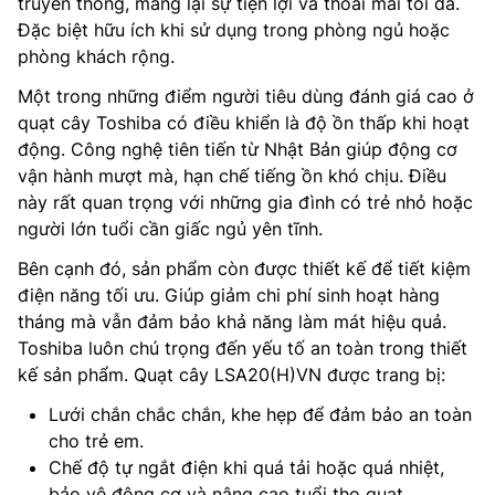
truyền thống, mang lại sự tiện lợi và thoải mái tối đa.
Đặc biệt hữu ích khi sử dụng trong phòng ngủ hoặc
phòng khách rộng.
Một trong những điểm người tiêu dùng đánh giá cao ở
quạt cây Toshiba có điều khiển là độ ồn thấp khi hoạt
động. Công nghệ tiên tiến từ Nhật Bản giúp động cơ
vận hành mượt mà, hạn chế tiếng ồn khó chịu. Điều
này rất quan trọng với những gia đình có trẻ nhỏ hoặc
người lớn tuổi cần giấc ngủ yên tĩnh.
Bên cạnh đó, sản phẩm còn được thiết kế để tiết kiệm
điện năng tối ưu. Giúp giảm chi phí sinh hoạt hàng
tháng mà vẫn đảm bảo khả năng làm mát hiệu quả.
Toshiba luôn chú trọng đến yếu tố an toàn trong thiết
kế sản phẩm. Quạt cây LSA20(H)VN được trang bị:
Lưới chắn chắc chắn, khe hẹp để đảm bảo an toàn
cho trẻ em.
Chế độ tự ngắt điện khi quá tải hoặc quá nhiệt,
bảo vệ động cơ và nâng cao tuổi thọ quạt.