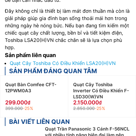
để bạn cân nhắc đầu tư.
Đây không chỉ là thiết bị làm mát đơn thuần mà còn là
giải pháp giúp gia đình bạn sống thoải mái hơn trong
những ngày hè nóng bức. Nếu bạn đang tìm kiếm một
chiếc quạt cây chất lượng, bền bỉ và tiết kiệm điện,
Toshiba LSA20(H)VN chắc chắn sẽ là lựa chọn phù
hợp.
Sản phẩm liên quan
Quạt Cây Toshiba Có Điều Khiển LSA20(H)VN
SẢN PHẨM ĐÁNG QUAN TÂM
Quạt Bàn Comfee CFT-
Quạt Cây Toshiba
12PWM0A3
Inverter Có Điều Khiển F-
LSD30(W)VN
299.000
2.150.000
399.000
-25%
2.850.000
-25%
BÀI VIẾT LIÊN QUAN
Quạt Trần Panasonic 3 Cánh F-56NCL
với nhiều tính năng hiện đại làm nên