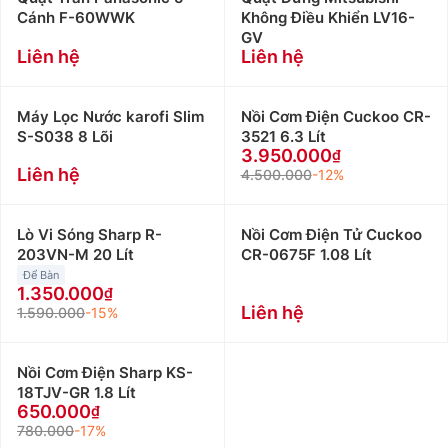
Cánh F-60WWK
Không Điều Khiển LV16-
GV
Liên hệ
Liên hệ
Máy Lọc Nước karofi Slim
Nồi Cơm Điện Cuckoo CR-
S-S038 8 Lõi
3521 6.3 Lít
3.950.000
Liên hệ
4.500.000
-12%
Lò Vi Sóng Sharp R-
Nồi Cơm Điện Tử Cuckoo
203VN-M 20 Lít
CR-0675F 1.08 Lít
Để Bàn
1.350.000
Liên hệ
1.590.000
-15%
Nồi Cơm Điện Sharp KS-
18TJV-GR 1.8 Lít
650.000
780.000
-17%