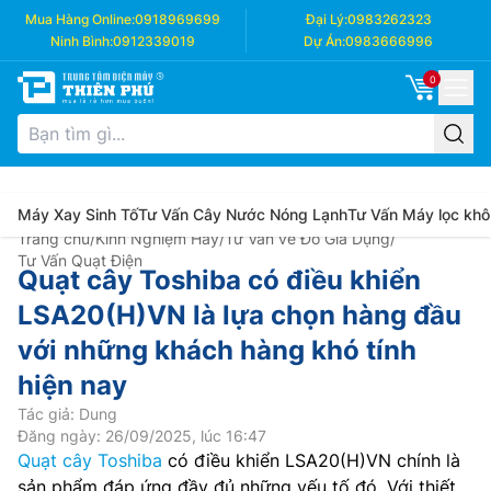
Mua Hàng Online:
0918969699
Đại Lý:
0983262323
Ninh Bình:
0912339019
Dự Án:
0983666996
0
Máy Xay Sinh Tố
Tư Vấn Cây Nước Nóng Lạnh
Tư Vấn Máy lọc khô
Trang chủ
/
Kinh Nghiệm Hay
/
Tư Vấn về Đồ Gia Dụng
/
Tư Vấn Quạt Điện
Quạt cây Toshiba có điều khiển
LSA20(H)VN là lựa chọn hàng đầu
với những khách hàng khó tính
hiện nay
Tác giả: Dung
Đăng ngày: 26/09/2025, lúc 16:47
Quạt cây Toshiba
có điều khiển LSA20(H)VN chính là
sản phẩm đáp ứng đầy đủ những yếu tố đó. Với thiết