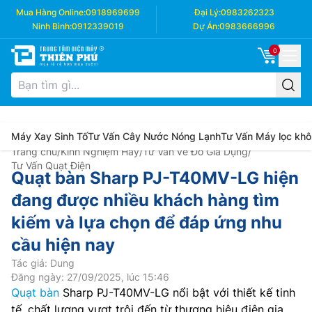
Mua Hàng Online:
0918969699
Đại Lý:
0983262323
Ninh Bình:
0912339019
Dự Án:
0983666996
0
Máy Xay Sinh Tố
Tư Vấn Cây Nước Nóng Lạnh
Tư Vấn Máy lọc khô
Trang chủ
/
Kinh Nghiệm Hay
/
Tư Vấn về Đồ Gia Dụng
/
Tư Vấn Quạt Điện
Quạt bàn Sharp PJ-T40MV-LG hiện
đang được nhiều khách hàng tìm
kiếm và lựa chọn để đáp ứng nhu
cầu hiện nay
Tác giả: Dung
Đăng ngày: 27/09/2025, lúc 15:46
Quạt bàn
Sharp PJ-T40MV-LG nổi bật với thiết kế tinh
tế, chất lượng vượt trội đến từ thương hiệu điện gia