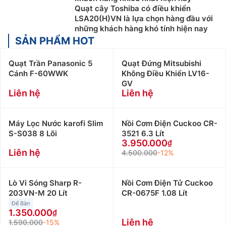
Quạt cây Toshiba có điều khiển
LSA20(H)VN là lựa chọn hàng đầu với
những khách hàng khó tính hiện nay
SẢN PHẨM HOT
Quạt Trần Panasonic 5
Quạt Đứng Mitsubishi
Cánh F-60WWK
Không Điều Khiển LV16-
GV
Liên hệ
Liên hệ
Máy Lọc Nước karofi Slim
Nồi Cơm Điện Cuckoo CR-
S-S038 8 Lõi
3521 6.3 Lít
3.950.000
Liên hệ
4.500.000
-12%
Lò Vi Sóng Sharp R-
Nồi Cơm Điện Tử Cuckoo
203VN-M 20 Lít
CR-0675F 1.08 Lít
Để Bàn
1.350.000
Liên hệ
1.590.000
-15%