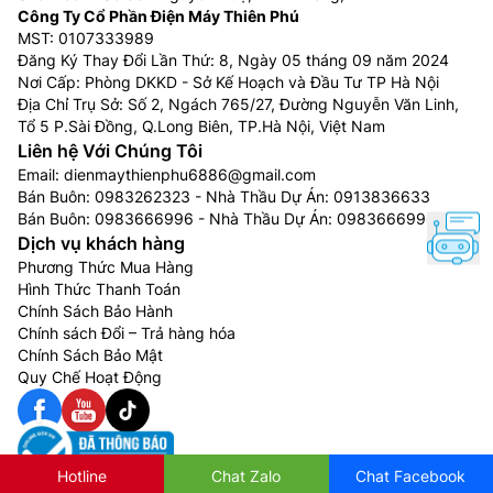
Công Ty Cổ Phần Điện Máy Thiên Phú
MST: 0107333989
Đăng Ký Thay Đổi Lần Thứ: 8, Ngày 05 tháng 09 năm 2024
Nơi Cấp: Phòng DKKD - Sở Kế Hoạch và Đầu Tư TP Hà Nội
Địa Chỉ Trụ Sở: Số 2, Ngách 765/27, Đường Nguyễn Văn Linh,
Tổ 5 P.Sài Đồng, Q.Long Biên, TP.Hà Nội, Việt Nam
Liên hệ Với Chúng Tôi
Email:
dienmaythienphu6886@gmail.com
Bán Buôn:
0983262323
- Nhà Thầu Dự Án:
0913836633
Bán Buôn:
0983666996
- Nhà Thầu Dự Án:
0983666996
Dịch vụ khách hàng
Phương Thức Mua Hàng
Hình Thức Thanh Toán
Chính Sách Bảo Hành
Chính sách Đổi – Trả hàng hóa
Chính Sách Bảo Mật
Quy Chế Hoạt Động
Hotline
Chat Zalo
Chat Facebook