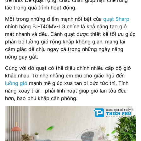
trẻ nhỏ. Đế quạt rộng, chắc chắn giúp hạn chế rung
lắc trong quá trình hoạt động.
Một trong những điểm mạnh nổi bật của
quạt Sharp
chính hãng PJ-T40MV-LG chính là khả năng tạo gió
mát nhanh và đều. Cánh quạt được thiết kế tối ưu giúp
phân bổ luồng gió rộng khắp không gian, mang lại
cảm giác dễ chịu ngay cả trong những ngày nắng
nóng gay gắt.
Cùng với đó quạt có thể điều chỉnh nhiều cấp độ gió
khác nhau. Từ nhẹ nhàng êm dịu cho giấc ngủ đến
luồng gió
mạnh mẽ giúp xua tan oi bức tức thì. Tính
năng xoay trái – phải linh hoạt giúp gió lan tỏa đều
hơn, bao phủ khắp căn phòng.