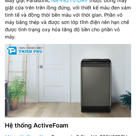
Máy giặt Panasonic
NA-F82Y01DRV
thuộc dòng máy
Chất liệu vỏ máy: Kim loại sơn tĩnh điện
giặt cửa trên trên lồng đứng, với thiết kế màu đen xám
tinh tế và đồng thời bền màu với thời gian. Phần vỏ
Hiệu suất sử dụng điện: 6.87 Wh/kg
máy bằng thép và được sơn lớp tĩnh điện nên hạn chế
được tình trạng oxy hóa tăng độ bền cho phần vỏ
Công nghệ giặt: Hệ thống ActiveFoam
máy.
Bảng điều khiển: Song ngữ Anh – Việt
Kích thước: Cao 95.2 cm – Ngang 55.4 cm – Sâu 58.2 cm
Trọng lượng: 34 kg
Nhà sản xuất: Panasonic
Xuất xứ: Việt Nam
Hệ thống ActiveFoam