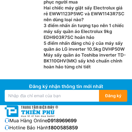
phục người mua
Hai chiếc máy giặt sấy Electrolux giá
rẻ EWW1123P5WC và EWW1143R7SC
nên dùng loại nào?
3 điểm nhấn ấn tượng tạo nên 1 chiếc
máy sấy quần áo Electrolux 9kg
EDH903R7SC hoản hảo
5 điểm nhấn đáng chú ý của máy sấy
quần áo LG inverter 10.5kg DVHP50W
Máy sấy quần áo Toshiba inverter TD-
BK110GHV(MK) sấy khô chuẩn chỉnh
hoàn hảo từng chi tiết
Đăng ký nhận thông tin mới nhất
Đăng ký
Mua Hàng Online:
0918969699
Hotline Bảo Hành:
1800585859