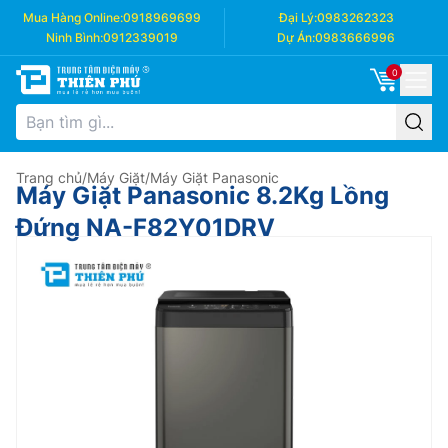
Mua Hàng Online:
0918969699
Đại Lý:
0983262323
Ninh Bình:
0912339019
Dự Án:
0983666996
0
Trang chủ
/
Máy Giặt
/
Máy Giặt Panasonic
Máy Giặt Panasonic 8.2Kg Lồng
Đứng NA-F82Y01DRV