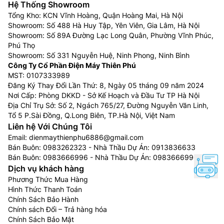
Hệ Thống Showroom
Tổng Kho: KCN Vĩnh Hoàng, Quận Hoàng Mai, Hà Nội
Showroom: Số 488 Hà Huy Tập, Yên Viên, Gia Lâm, Hà Nội
Showroom: Số 89A Đường Lạc Long Quân, Phường Vĩnh Phúc,
Phú Thọ
Showroom: Số 331 Nguyễn Huệ, Ninh Phong, Ninh Bình
Công Ty Cổ Phần Điện Máy Thiên Phú
MST: 0107333989
Đăng Ký Thay Đổi Lần Thứ: 8, Ngày 05 tháng 09 năm 2024
Nơi Cấp: Phòng DKKD - Sở Kế Hoạch và Đầu Tư TP Hà Nội
Địa Chỉ Trụ Sở: Số 2, Ngách 765/27, Đường Nguyễn Văn Linh,
Tổ 5 P.Sài Đồng, Q.Long Biên, TP.Hà Nội, Việt Nam
Liên hệ Với Chúng Tôi
Email:
dienmaythienphu6886@gmail.com
Bán Buôn:
0983262323
- Nhà Thầu Dự Án:
0913836633
Bán Buôn:
0983666996
- Nhà Thầu Dự Án:
0983666996
Dịch vụ khách hàng
Phương Thức Mua Hàng
Hình Thức Thanh Toán
Chính Sách Bảo Hành
Chính sách Đổi – Trả hàng hóa
Chính Sách Bảo Mật