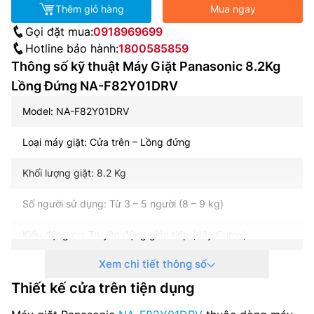
Thêm giỏ hàng
Mua ngay
Gọi đặt mua:
0918969699
Hotline bảo hành:
1800585859
Thông số kỹ thuật Máy Giặt Panasonic 8.2Kg
Lồng Đứng NA-F82Y01DRV
Model: NA-F82Y01DRV
Loại máy giặt: Cửa trên – Lồng đứng
Khối lượng giặt: 8.2 Kg
Số người sử dụng: Từ 3 – 5 người (8 – 9 kg)
Kiểu động cơ: Truyền động gián tiếp (dây Curoa)
Xem chi tiết thông số
Tốc độ quay vắt tối đa: 700 vòng/phút
Thiết kế cửa trên tiện dụng
Chất liệu lồng giặt: Thép không gỉ