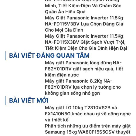
hơn 15% so với Chế độ thông thường.
Minh, Tiết Kiệm Điện Và Chăm Sóc
Quần Áo Hiệu Quả
Máy Giặt Panasonic Inverter 11.5Kg
NA-FD115V3BV Lựa Chọn Đáng Giá
Cho Mọi Gia Đình
Máy Giặt Panasonic Inverter 11.5Kg
NA-FD115X3BV Giặt Sạch Vượt Trội,
Tiết Kiệm Điện Cho Gia Đình Hiện Đại
BÀI VIẾT ĐÁNG QUAN TÂM
Máy giặt Panasonic lồng đứng NA-
F82Y01DRV giặt sạch hiệu quả, tiết
kiệm điện nước
Máy giặt Panasonic 8.2Kg NA-
F82Y01DRV lựa chọn lý tưởng cho
Động cơ hoạt động mạnh mẽ
không gian sống nhỏ gọn
BÀI VIẾT MỚI
Máy giặt Panasonic
cửa trên NA-F82Y01DRV sử dụng
Máy giặt LG 10kg T2310VS2B và
động cơ truyền động gián tiếp giúp quá trình vận hành
FX1410N5G khác nhau gì về công nghệ
của lồng giặt ổn định. Máy đạt nhãn năng lượng 5 sao
và thiết kế
với hiệu suất sử dụng điện khoảng 6.87Wh/kg.
Phân tích những ưu điểm trên máy giặt
Samsung 15kg WA80F15S5CSV thuyết