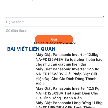
với chức năng xoay đảo kết hợp lực xoáy mạnh và
yếu luân phiên. Dòng nước động này tạo ra chức năng
giặt kiểu chà hiệu quả để loại bỏ vết bẩn hiệu quả hơn.
Gửi
Hiện chưa có đánh giá nào!
BÀI VIẾT LIÊN QUAN
Máy Giặt Panasonic Inverter 12.5kg
NA-FD125V4BV Sự lựa chọn hoàn hảo
cho nhu cầu giặt giũ hiện đại
Máy Giặt Panasonic Inverter 12.5 Kg
NA-FD125V3BV Giải Pháp Giặt Giũ
Hiện Đại Cho Gia Đình Đông Thành
Chế độ giặt siêu sạch
Viên
Máy Giặt Panasonic Inverter 12.5 Kg
Máy giặt Panasonic lồng đứng
8.2kg NA-F82Y01DRV
NA-FD125X3BV Tiết Kiệm Điện Cho
Gia Đình Đông Thành Viên
với các quy trình ngâm tăng cường và xoay đảo mạnh
Máy Giặt Panasonic Lồng Đứng 11.5Kg
mẽ giúp loại bỏ vết bẩn cứng đầu. Hiệu quả giặt sạch
NA-FD115W3BV Giặt Sạch Thông