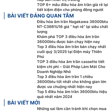
TOP 6+ mẫu điều hòa âm trần giá rẻ lại
tiết kiệm điện cho phòng đông người
Cửa chia gió phụ
BÀI VIẾT ĐÁNG QUAN TÂM
Với
điều hòa âm trần Nagakawa giá rẻ
NT-C36R1U16
Điều hòa âm trần Nagakawa 36000btu
NT-C36R1U16 giá ” hạt rẻ” lại siêu chất
người dùng còn có thể kết nối ống dẫn khí sang các
lượng
phòng nhỏ gần đó qua cửa chia gió phụ trên dàn lạnh
Khám phá TOP 3 điều hòa âm trần
từ đó có thể làm mát đồng thời nhiều không gian khác
36000btu được bán chạy hiện nay
nhau.
Top 3 điều hòa âm trần bán chạy nhất
cuối quý 3/2025 tại Điện máy Thiên
Phú
TOP 3 điều hòa âm trần cassette tiết
kiệm chi phí – Giải Pháp Làm Mát Cho
Doanh Nghiệp Nhỏ
Top 3 điều hòa âm trần 1 chiều
36000btu tốt nhất cho không gian lớn
được ưa chuộng nhất hiện nay
Top 5 điều hòa âm trần 36000btu hiệu
quả nhất năm 2024
BÀI VIẾT MỚI
Những sai lầm cần tránh khi chọn mua