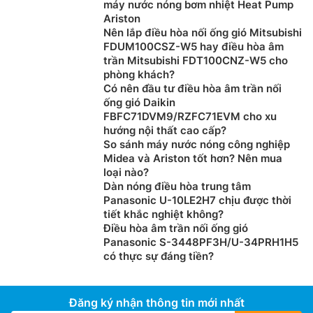
máy nước nóng bơm nhiệt Heat Pump
Tích hợp bơm xả
Ariston
Nên lắp điều hòa nối ống gió Mitsubishi
Máy
điều hòa âm trần 1 chiều
Nagakawa NT-
FDUM100CSZ-W5 hay điều hòa âm
trần Mitsubishi FDT100CNZ-W5 cho
C36R1U16 được tích hợp máy bơm thoát nước có thể
phòng khách?
bơm nước ngưng lên tới 1000mm. Dễ dàng lắp đặt
Có nên đầu tư điều hòa âm trần nối
đường ống thoát nước trong hầu hết các điều kiện
ống gió Daikin
không gian.
FBFC71DVM9/RZFC71EVM cho xu
hướng nội thất cao cấp?
So sánh máy nước nóng công nghiệp
Midea và Ariston tốt hơn? Nên mua
loại nào?
Dàn nóng điều hòa trung tâm
Panasonic U-10LE2H7 chịu được thời
tiết khắc nghiệt không?
Điều hòa âm trần nối ống gió
Panasonic S-3448PF3H/U-34PRH1H5
có thực sự đáng tiền?
Đăng ký nhận thông tin mới nhất