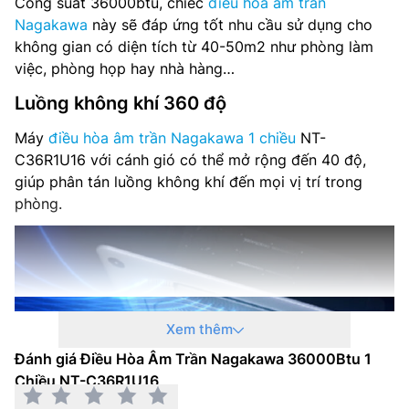
Công suất 36000btu, chiếc
điều hòa âm trần
Hãng sản xuất: Nagakawa
Nagakawa
này sẽ đáp ứng tốt nhu cầu sử dụng cho
không gian có diện tích từ 40-50m2 như phòng làm
Bảo hành: 24 tháng
việc, phòng họp hay nhà hàng…
Luồng không khí 360 độ
Máy
điều hòa âm trần Nagakawa 1 chiều
NT-
C36R1U16 với cánh gió có thể mở rộng đến 40 độ,
giúp phân tán luồng không khí đến mọi vị trí trong
phòng.
Xem thêm
Đánh giá Điều Hòa Âm Trần Nagakawa 36000Btu 1
Chiều NT-C36R1U16