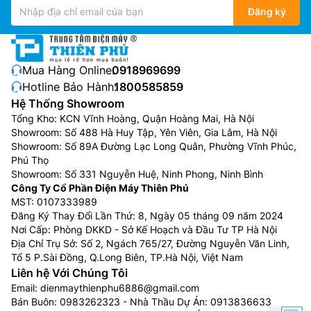
Dàn nóng cải tiến
Đăng ký
Dàn nóng của
điều hòa âm trần 36000btu
Nagakawa
NT-C36R1U16 được cải tiến cửa thoát khí nhằm gia
tăng diện tích trao đổi gió, nâng cao hiệu quả trao đổi
Mua Hàng Online:
0918969699
nhiệt. Bên cạnh đó, dàn tản nhiệt sử dụng ống đồng
Hotline Bảo Hành:
1800585859
rãnh xoắn nguyên chất bền bỉ giúp tăng hiệu quả trao
Hệ Thống Showroom
đổi nhiệt, tiết kiệm năng lượng và giúp máy làm lạnh
Tổng Kho: KCN Vĩnh Hoàng, Quận Hoàng Mai, Hà Nội
nhanh hơn so với thiết bị sử dụng ống đồng trơn.
Showroom: Số 488 Hà Huy Tập, Yên Viên, Gia Lâm, Hà Nội
Showroom: Số 89A Đường Lạc Long Quân, Phường Vĩnh Phúc,
Phú Thọ
Showroom: Số 331 Nguyễn Huệ, Ninh Phong, Ninh Bình
Công Ty Cổ Phần Điện Máy Thiên Phú
MST: 0107333989
Đăng Ký Thay Đổi Lần Thứ: 8, Ngày 05 tháng 09 năm 2024
Nơi Cấp: Phòng DKKD - Sở Kế Hoạch và Đầu Tư TP Hà Nội
Địa Chỉ Trụ Sở: Số 2, Ngách 765/27, Đường Nguyễn Văn Linh,
Tổ 5 P.Sài Đồng, Q.Long Biên, TP.Hà Nội, Việt Nam
Liên hệ Với Chúng Tôi
Email:
dienmaythienphu6886@gmail.com
Bán Buôn:
0983262323
- Nhà Thầu Dự Án:
0913836633