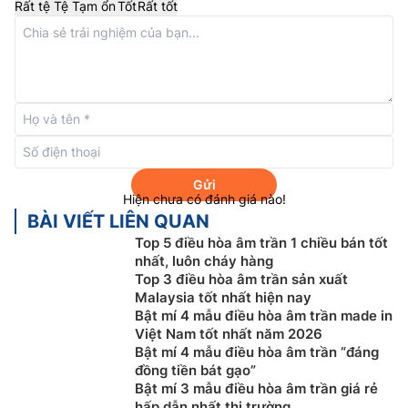
Rất tệ
Tệ
Tạm ổn
Tốt
Rất tốt
Cung cấp khí tươi
Điều hòa âm trần cassette Nagakawa
NT-C36R1U16
sẽ được kết nối với không khí bên ngoài được dẫn vào
phòng giúp liên tục lưu thông không khí mới vào
phòng, đảm bảo bầu không khí trong lành chất lượng
cho người sử dụng.
Gửi
Hiện chưa có đánh giá nào!
BÀI VIẾT LIÊN QUAN
Top 5 điều hòa âm trần 1 chiều bán tốt
nhất, luôn cháy hàng
Top 3 điều hòa âm trần sản xuất
Malaysia tốt nhất hiện nay
Bật mí 4 mẫu điều hòa âm trần made in
Việt Nam tốt nhất năm 2026
Bật mí 4 mẫu điều hòa âm trần “đáng
đồng tiền bát gạo”
Bật mí 3 mẫu điều hòa âm trần giá rẻ
hấp dẫn nhất thị trường