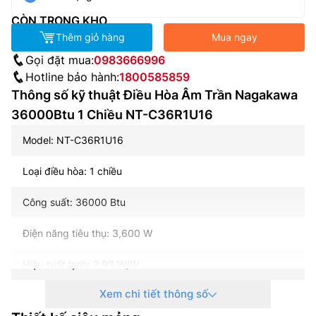
CÒN TRONG KHO
Thêm giỏ hàng
Mua ngay
Gọi đặt mua:
0983666996
Hotline bảo hành:
1800585859
Thông số kỹ thuật Điều Hòa Âm Trần Nagakawa
36000Btu 1 Chiều NT-C36R1U16
Model: NT-C36R1U16
Loại điều hòa: 1 chiều
Công suất: 36000 Btu
Điện năng tiêu thụ: 3,600 W
Hiệu suất lạnh: 2.93 W/W
Xem chi tiết thông số
Công nghệ inverter: Không