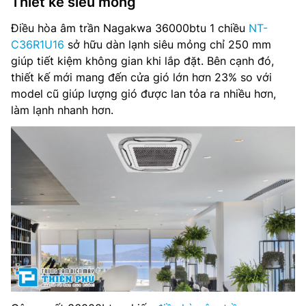
Thiết kế siêu mỏng
Lưu lượng gió: 1,500/1,200/1,050 m3/h
Điều hòa âm trần Nagakwa 36000btu 1 chiều
NT-
Môi chất lạnh: R410a
C36R1U16
sở hữu dàn lạnh siêu mỏng chỉ 250 mm
giúp tiết kiệm không gian khi lắp đặt. Bên cạnh đó,
Độ ồn dàn lạnh: 48/45/39 dB(A)
thiết kế mới mang đến cửa gió lớn hơn 23% so với
model cũ giúp lượng gió được lan tỏa ra nhiều hơn,
Độ ồn dàn nóng: 60 dB(A)
làm lạnh nhanh hơn.
Kích thước dàn lạnh: 835 x 835 x 250 mm
Trọng lượng dàn lạnh: 27.5 kg
Kích thước mặt nạ: 950 x 950 x 55 mm
Trọng lượng mặt nạ: 5.3 kg
Kích thước dàn nóng: 970 × 395 × 805 mm
Trọng lượng dàn nóng: 68 kg