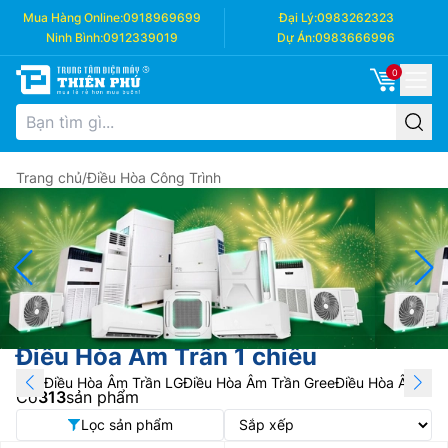
Mua Hàng Online:
0918969699
Đại Lý:
0983262323
Ninh Bình:
0912339019
Dự Án:
0983666996
0
Trang chủ
/
Điều Hòa Công Trình
Điều Hòa Âm Trần 1 chiều
Điều Hòa Âm Trần LG
Điều Hòa Âm Trần Gree
Điều Hòa Âm Trầ
Có
313
sản phẩm
Lọc sản phẩm