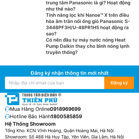
trung tâm Panasonic là gì? Hoạt động
Nguyên lý hoạt động của Điều Hòa Âm Trần 1 chiều:
như thế nào?
Quạt ở dàn lạnh sẽ thực hiện công việc hút và thổi
Tính năng lọc khí Nanoe™ X trên điều
hòa âm trần nối ống gió Panasonic S-
không khí trong phòng một cách liên tục để đảm
3448PF3H/U-48PR1H5 hoạt động ra
bảo sự luân chuyển và phân tán gió.
sao?
Cảm biến nhiệt độ của dàn lạnh thực hiện nhiệm vụ
Có nên đầu tư máy nước nóng Heat
cảm nhận nhiệt độ của không khí bên ngoài.
Pump Daikin thay cho bình nóng lạnh
Bảng điều khiển sẽ kích hoạt dàn nóng hoạt động
truyền thống?
khi nhiệt độ trong phòng cao hơn nhiệt độ cài đặt
từ 1 – 2 độ C. Khi nhiệt độ ở trong phòng giảm
Đăng ký nhận thông tin mới nhất
xuống bằng nhiệt độ cài đặt thì dàn nóng sẽ
ngưng hoạt động.
Đăng ký
Môi chất lạnh từ thể lỏng khi qua dàn lạnh sẽ bốc
hơi thành dạng khí, lúc này dàn lạnh sẽ đưa hơi
lạnh lan tỏa khắp căn phòng.
Mua Hàng Online:
0918969699
Ưu và nhược điểm của Điều Hòa Âm Trần 1
Hotline Bảo Hành:
1800585859
Hệ Thống Showroom
chiều:
Tổng Kho: KCN Vĩnh Hoàng, Quận Hoàng Mai, Hà Nội
Ưu điểm của Điều Hòa Âm Trần 1 chiều
Showroom: Số 488 Hà Huy Tập, Yên Viên, Gia Lâm, Hà Nội