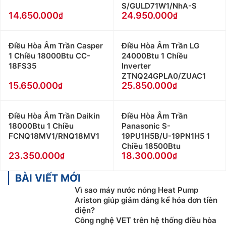
S/GULD71W1/NhA-S
Dàn lạnh chỉ có cấu tạo gồm quạt và bảng điều
14.650.000
24.950.000
khiển nên điện năng tiêu thụ không đáng kể, chỉ
chiếm khoảng 5% tổng lượng điện tiêu thụ của
điều hoà âm trần.
Điều Hòa Âm Trần Casper
Điều Hòa Âm Trần LG
1 Chiều 18000Btu CC-
24000Btu 1 Chiều
Cấu tạo và Công dụng của dàn nóng Điều Hòa Âm
18FS35
Inverter
Trần 1 chiều:
ZTNQ24GPLA0/ZUAC1
15.650.000
25.850.000
Là bộ phần được đặt bên ngoài căn phòng, có
nhiệm vụ chính là tỏa nhiệt ra bên ngoài môi
Điều Hòa Âm Trần Daikin
Điều Hòa Âm Trần
trường.
18000Btu 1 Chiều
Panasonic S-
Dàn nóng Điều Hòa Âm Trần 1 chiều có thiết kế
FCNQ18MV1/RNQ18MV1
19PU1H5B/U-19PN1H5 1
chắc chắn, có thể chịu đựng tốt trước những tác
Chiều 18500Btu
động của môi trường như nắng, mưa, gió mạnh,…
23.350.000
18.300.000
Dàn nóng cũng hoạt động theo phương thức trao
BÀI VIẾT MỚI
đổi nhiệt thông qua ống đồng cánh nhôm. Gồm 2
bộ phận chính là: máy nén và quạt.
Vì sao máy nước nóng Heat Pump
Ariston giúp giảm đáng kể hóa đơn tiền
Đây là bộ phận tiêu thụ điện năng chính của Điều
điện?
Hòa Âm Trần 1 chiều chiếm khoảng 95%.
Công nghệ VET trên hệ thống điều hòa