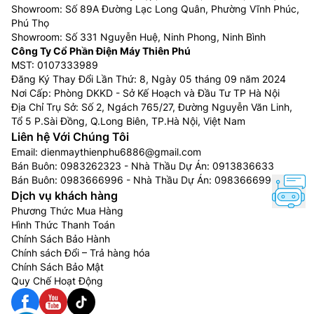
Showroom: Số 89A Đường Lạc Long Quân, Phường Vĩnh Phúc,
Lắp đặt và vận hành tương đối dễ dàng.
Phú Thọ
Công suất da dạng từ nhỏ đến lớn từ 12000BTU –
Showroom: Số 331 Nguyễn Huệ, Ninh Phong, Ninh Bình
Công Ty Cổ Phần Điện Máy Thiên Phú
48000BTU, phù hợp với nhiều không gian như nhà
MST: 0107333989
ở cho đến không gian rộng lớn như phân xưởng.
Đăng Ký Thay Đổi Lần Thứ: 8, Ngày 05 tháng 09 năm 2024
Khả năng làm lạnh tương đối nhanh và rất thuận
Nơi Cấp: Phòng DKKD - Sở Kế Hoạch và Đầu Tư TP Hà Nội
tiện trong việc vệ sinh
Địa Chỉ Trụ Sở: Số 2, Ngách 765/27, Đường Nguyễn Văn Linh,
Nhờ có lưu lượng gió lớn nên phù hợp với các khu
Tổ 5 P.Sài Đồng, Q.Long Biên, TP.Hà Nội, Việt Nam
Liên hệ Với Chúng Tôi
vực tập trung đông người như: văn phòng, rạp
Email:
dienmaythienphu6886@gmail.com
chiếu phim, hội trường, phòng họp, nhà hàng,…
Bán Buôn:
0983262323
- Nhà Thầu Dự Án:
0913836633
Nhược điểm của Điều Hòa Âm Trần 1 chiều
Bán Buôn:
0983666996
- Nhà Thầu Dự Án:
0983666996
Dịch vụ khách hàng
Giá thành khá cao so với dòng điều hoà treo
Phương Thức Mua Hàng
tường.
Hình Thức Thanh Toán
Chi phí lắp đặt sẽ cao hơn khoảng 50% so với
Chính Sách Bảo Hành
Chính sách Đổi – Trả hàng hóa
dòng máy lạnh treo tường vì chi phí nhân công và
Chính Sách Bảo Mật
vật tư lắp đặt khá cao.
Quy Chế Hoạt Động
Điện Máy Thiên Phú là nhà phân phối Điều Hòa