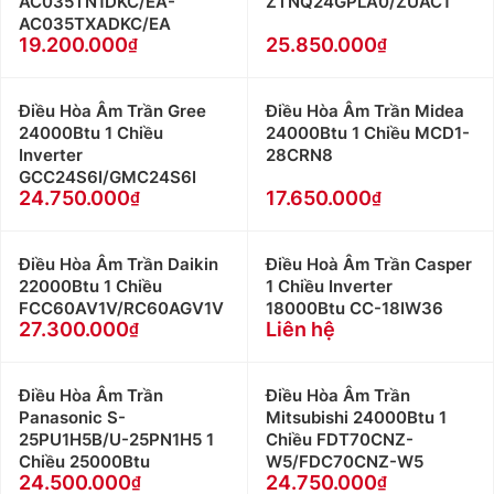
AC035TN1DKC/EA-
ZTNQ24GPLA0/ZUAC1
AC035TXADKC/EA
19.200.000
25.850.000
Điều Hòa Âm Trần Gree
Điều Hòa Âm Trần Midea
24000Btu 1 Chiều
24000Btu 1 Chiều MCD1-
Inverter
28CRN8
GCC24S6I/GMC24S6I
24.750.000
17.650.000
Điều Hòa Âm Trần Daikin
Điều Hoà Âm Trần Casper
22000Btu 1 Chiều
1 Chiều Inverter
FCC60AV1V/RC60AGV1V
18000Btu CC-18IW36
27.300.000
Liên hệ
Điều Hòa Âm Trần
Điều Hòa Âm Trần
Panasonic S-
Mitsubishi 24000Btu 1
25PU1H5B/U-25PN1H5 1
Chiều FDT70CNZ-
Chiều 25000Btu
W5/FDC70CNZ-W5
24.500.000
24.750.000