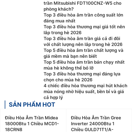
lớn như là văn phòng làm việc, cửa hàng tiện lợi, siêu
trần Mitsubishi FDT100CNZ-W5 cho
thị,…
phòng khách?
Top 3 điều hòa âm trần công suất lớn
Cấu tạo và nguyên lý hoạt động của điều hòa âm
đáng mua nhất
trần
Top 3 điều hòa thương mại giá tốt nên
lắp trong hè 2026
Cấu tạo của Điều Hòa Âm Trần 1 chiều: Điều Hòa Âm
Top 3 điều hòa âm trần giá cả đi đôi
với chất lượng nên lắp trong hè 2026
Trần 1 chiều bao gồm 2 bộ phận như những chiếc
điều
Top 5 điều hòa âm trần chất lượng và
hoà
khác đó là dàn nóng và dàn lạnh. Ngoài ra, máy
giá mềm mà bạn nên biết
lạnh âm trần còn có các bộ phận, phụ kiện đi kèm
Top 5 điều hòa âm trần bán chạy nhất
như: dây điện, ống dẫn gas và dây điện động lực.
mùa hè không thể bỏ lỡ
Top 3 điều hòa thương mại đáng lựa
Cấu tạo và Công dụng của dàn lạnh Điều Hòa Âm
chọn cho mùa hè 2026
Trần 1 chiều:
4 chiếc điều hòa thương mại hút khách
mùa nóng nhờ hiệu suất, bền bỉ và giá
Là loại ống đồng cánh nhôm và được trang bị quạt
cả hợp lý
ly tâm, có chức năng trao đổi nhiệt và được đặt
SẢN PHẨM HOT
bên trong phòng.
Ống thoát nước của dàn lạnh được lắp đặt sao cho
Điều Hòa Âm Trần Midea
Điều Hòa Âm Trần Gree
có độ dốc nhất định, giúp nước không bị đọng lại
18000Btu 1 Chiều MCD1-
Inverter 24000Btu 1
18CRN8
Chiều GULD71T1/A-
bên trong đường ống.