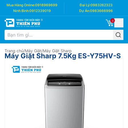
Mua Hàng Online:
0918969699
Đại Lý:
0983262323
Ninh Bình:
0912339019
Dự Án:
0983666996
0
Trang chủ
/
Máy Giặt
/
Máy Giặt Sharp
Máy Giặt Sharp 7.5Kg ES-Y75HV-S