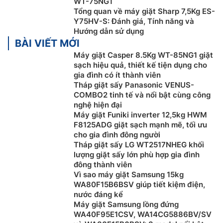
WT-75NG1
Tổng quan về máy giặt Sharp 7,5Kg ES-
Y75HV-S: Đánh giá, Tính năng và
Hướng dẫn sử dụng
BÀI VIẾT MỚI
Máy giặt Casper 8.5Kg WT-85NG1 giặt
sạch hiệu quả, thiết kế tiện dụng cho
gia đình có ít thành viên
Tháp giặt sấy Panasonic VENUS-
COMBO2 tinh tế và nổi bật cùng công
nghệ hiện đại
Máy giặt Funiki inverter 12,5kg HWM
F8125ADG giặt sạch mạnh mẽ, tối ưu
cho gia đình đông người
Tháp giặt sấy LG WT2517NHEG khối
lượng giặt sấy lớn phù hợp gia đình
đông thành viên
Vì sao máy giặt Samsung 15kg
WA80F15B6BSV giúp tiết kiệm điện,
nước đáng kể
Máy giặt Samsung lồng đứng
WA40F95E1CSV, WA14CG5886BV/SV