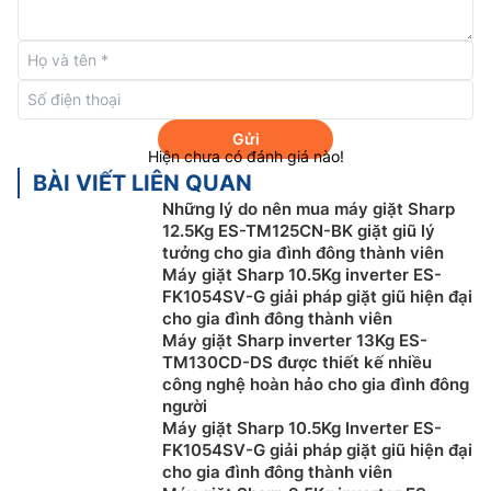
Lồng giặt bằng thép không gỉ
Lồng giặt trên
máy giặt Sharp cửa trên
ES-Y75HV-S
được làm bằng thép không gỉ giúp bảo vệ quần áo tốt
hơn, và hạn chế sờn rách vải một cách hiệu quả hơn.
Gửi
Hiện chưa có đánh giá nào!
BÀI VIẾT LIÊN QUAN
Những lý do nên mua máy giặt Sharp
12.5Kg ES-TM125CN-BK giặt giũ lý
tưởng cho gia đình đông thành viên
Máy giặt Sharp 10.5Kg inverter ES-
FK1054SV-G giải pháp giặt giũ hiện đại
cho gia đình đông thành viên
Máy giặt Sharp inverter 13Kg ES-
TM130CD-DS được thiết kế nhiều
công nghệ hoàn hảo cho gia đình đông
người
Máy giặt Sharp 10.5Kg Inverter ES-
FK1054SV-G giải pháp giặt giũ hiện đại
Hệ thống suy luận ảo Fuzzy Logic
cho gia đình đông thành viên