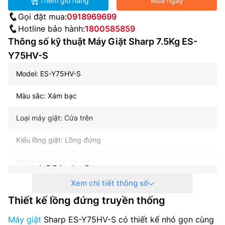
Thêm giỏ hàng
Mua ngay
Gọi đặt mua:
0918969699
Hotline bảo hành:
1800585859
Thông số kỹ thuật Máy Giặt Sharp 7.5Kg ES-
Y75HV-S
Model: ES-Y75HV-S
Màu sắc: Xám bạc
Loại máy giặt: Cửa trên
Kiểu lồng giặt: Lồng đứng
Khối lượng giặt: 7,5 kg
Xem chi tiết thông số
Vỏ máy: Kim loại
Thiết kế lồng đứng truyền thống
Chất liệu lồng giặt: Thép không gỉ
Máy giặt
Sharp ES-Y75HV-S có thiết kế nhỏ gọn cùng