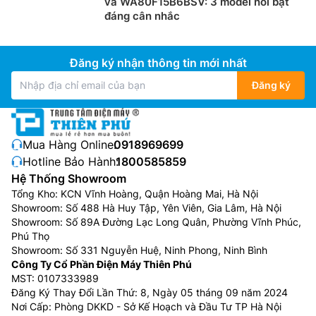
và WA80F15B6BSV: 3 model nổi bật
đáng cân nhắc
Đăng ký nhận thông tin mới nhất
Đăng ký
Mua Hàng Online:
0918969699
Hotline Bảo Hành:
1800585859
Hệ Thống Showroom
Tổng Kho: KCN Vĩnh Hoàng, Quận Hoàng Mai, Hà Nội
Showroom: Số 488 Hà Huy Tập, Yên Viên, Gia Lâm, Hà Nội
Showroom: Số 89A Đường Lạc Long Quân, Phường Vĩnh Phúc,
Phú Thọ
Showroom: Số 331 Nguyễn Huệ, Ninh Phong, Ninh Bình
Công Ty Cổ Phần Điện Máy Thiên Phú
MST: 0107333989
Đăng Ký Thay Đổi Lần Thứ: 8, Ngày 05 tháng 09 năm 2024
Nơi Cấp: Phòng DKKD - Sở Kế Hoạch và Đầu Tư TP Hà Nội