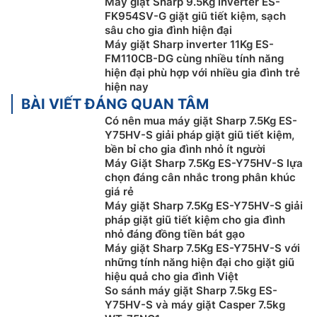
Máy giặt Sharp 9.5Kg inverter ES-
Máy giặt lồng đứng Sharp ES-Y75HV-S được trang bị
FK954SV-G giặt giũ tiết kiệm, sạch
hệ thống suy luận ảo Fuzzy Logic máy xác định khối
sâu cho gia đình hiện đại
lượng quần áo để tính toán và tùy chỉnh lượng nước
Máy giặt Sharp inverter 11Kg ES-
sao cho phù hợp, nhờ đó bạn có thể tiết kiệm chi phí
FM110CB-DG cùng nhiều tính năng
hiện đại phù hợp với nhiều gia đình trẻ
nước hàng tháng mà vẫn đảm bảo hiệu quả giặt sạch
hiện nay
tối ưu.
BÀI VIẾT ĐÁNG QUAN TÂM
Có nên mua máy giặt Sharp 7.5Kg ES-
Y75HV-S giải pháp giặt giũ tiết kiệm,
bền bỉ cho gia đình nhỏ ít người
Máy Giặt Sharp 7.5Kg ES-Y75HV-S lựa
chọn đáng cân nhắc trong phân khúc
giá rẻ
Máy giặt Sharp 7.5Kg ES-Y75HV-S giải
pháp giặt giũ tiết kiệm cho gia đình
nhỏ đáng đồng tiền bát gạo
Máy giặt Sharp 7.5Kg ES-Y75HV-S với
những tính năng hiện đại cho giặt giũ
hiệu quả cho gia đình Việt
So sánh máy giặt Sharp 7.5kg ES-
Y75HV-S và máy giặt Casper 7.5kg