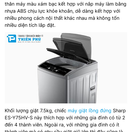
Mâm giặt: Nhựa PP
thân máy màu xám bạc kết hợp với nắp máy làm bằng
nhựa ABS chịu lực khỏe khoắn, dễ dàng kết hợp với
Bảng điều khiển: Nút bấm
nhiều phong cách nội thất khác nhau mà không tốn
nhiều diện tích lắp đặt.
Khối lượng sản phẩm (kg): 38.5 kg
Kích thước sản phẩm: Cao 91.1 cm x Rộng 53 cm x Sâu 55
cm
Khối lượng thùng (kg): 29 kg
Nhà sản xuất: Sharp
Xuất xứ: Trung Quốc
Khối lượng giặt 7.5kg, chiếc
máy giặt lồng đứng
Sharp
ES-Y75HV-S này thích hợp với những gia đình có từ 2
đến 4 thành viên. Ngoài ra, với những gia đình có ít
thành viên mà có nhu cầu giặt giũ lớn thì đây cũng là