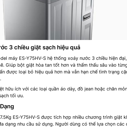
ớc 3 chiều giặt sạch hiệu quả
odel máy ES-Y75HV-S hệ thống xoáy nước 3 chiều hiện đại,
. Giúp bột giặt hòa tan tốt hơn và thẩm thấu sâu vào từng
bẩn được loại bỏ hiệu quả hơn mà vẫn hạn chế tình trạng cặ
.
t hữu ích với các loại quần áo dày, đồ jean hoặc chăn mỏ
ạch tối ưu.
 Dạng
7.5Kg ES-Y75HV-S được tích hợp nhiều chương trình giặt k
a dạng nhu cầu sử dụng. Người dùng có thể lựa chọn các 