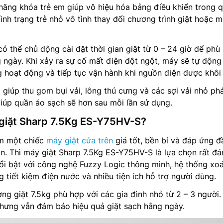
nh năng khóa trẻ em giúp vô hiệu hóa bảng điều khiển trong 
tình trạng trẻ nhỏ vô tình thay đổi chương trình giặt hoặc 
ó thể chủ động cài đặt thời gian giặt từ 0 – 24 giờ để phù
g ngày. Khi xảy ra sự cố mất điện đột ngột, máy sẽ tự động
 hoạt động và tiếp tục vận hành khi nguồn điện được khôi
 giúp thu gom bụi vải, lông thú cưng và các sợi vải nhỏ phá
 Giúp quần áo sạch sẽ hơn sau mỗi lần sử dụng.
giặt Sharp 7.5Kg ES-Y75HV-S?
ếm một chiếc
máy giặt cửa trên
giá tốt, bền bỉ và đáp ứng đ
ản. Thì máy giặt Sharp 7.5Kg ES-Y75HV-S là lựa chọn rất đ
ổi bật với công nghệ Fuzzy Logic thông minh, hệ thống xo
 tiết kiệm điện nước và nhiều tiện ích hỗ trợ người dùng.
ợng giặt 7.5kg phù hợp với các gia đình nhỏ từ 2 – 3 người.
 nhưng vẫn đảm bảo hiệu quả giặt sạch hằng ngày.