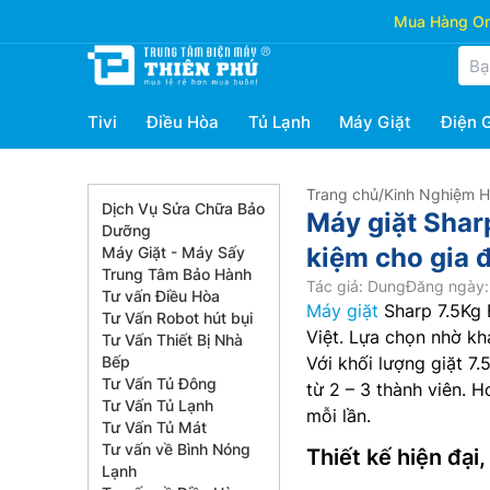
Mua Hàng Onl
Tivi
Điều Hòa
Tủ Lạnh
Máy Giặt
Điện 
Trang chủ
/
Kinh Nghiệm 
Dịch Vụ Sửa Chữa Bảo
Máy giặt Sharp
Dưỡng
kiệm cho gia 
Máy Giặt - Máy Sấy
Trung Tâm Bảo Hành
Tác giả: Dung
Đăng ngày: 
Tư vấn Điều Hòa
Máy giặt
Sharp 7.5Kg 
Tư Vấn Robot hút bụi
Việt. Lựa chọn nhờ kh
Tư Vấn Thiết Bị Nhà
Bếp
Với khối lượng giặt 7.
Tư Vấn Tủ Đông
từ 2 – 3 thành viên. 
Tư Vấn Tủ Lạnh
mỗi lần.
Tư Vấn Tủ Mát
Tư vấn về Bình Nóng
Thiết kế hiện đại
Lạnh