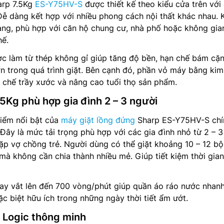
arp 7.5Kg
ES-Y75HV-S
được thiết kế theo kiểu cửa trên vớ
ễ dàng kết hợp với nhiều phong cách nội thất khác nhau. 
ng, phù hợp với căn hộ chung cư, nhà phố hoặc không gian
hế.
ợc làm từ thép không gỉ giúp tăng độ bền, hạn chế bám cặ
n trong quá trình giặt. Bên cạnh đó, phần vỏ máy bằng kim 
n chế trầy xước và nâng cao tuổi thọ sản phẩm.
.5Kg phù hợp gia đình 2 – 3 người
iểm nổi bật của
máy giặt lồng đứng
Sharp ES-Y75HV-S chí
 Đây là mức tải trọng phù hợp với các gia đình nhỏ từ 2 – 3
ặp vợ chồng trẻ. Người dùng có thể giặt khoảng 10 – 12 b
 mà không cần chia thành nhiều mẻ. Giúp tiết kiệm thời gian
ay vắt lên đến 700 vòng/phút giúp quần áo ráo nước nhanh
ặc biệt hữu ích trong những ngày thời tiết ẩm ướt.
 Logic thông minh