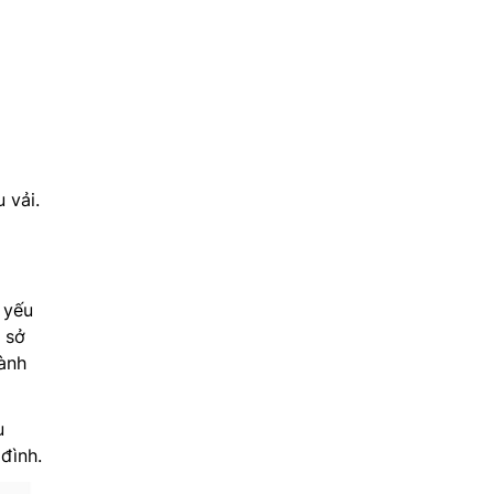
 vải.
 yếu
 sở
hành
u
đình.