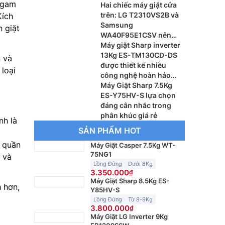
i gam
đình nhỏ ít người
Hai chiếc máy giặt cửa
trên: LG T2310VS2B và
Kích
Samsung
 giặt
WA40F95E1CSV nên
dùng loại nào
Máy giặt Sharp inverter
13Kg ES-TM130CD-DS
n và
được thiết kế nhiều
loại
công nghệ hoàn hảo
cho gia đình đông người
Máy Giặt Sharp 7.5Kg
ES-Y75HV-S lựa chọn
đáng cân nhắc trong
phân khúc giá rẻ
nh là
SẢN PHẨM HOT
ộ quần
Máy Giặt Casper 7.5Kg WT-
75NG1
 và
Lồng Đứng
Dưới 8Kg
3.350.000
Máy Giặt Sharp 8.5Kg ES-
 hơn,
Y85HV-S
Lồng Đứng
Từ 8-9Kg
3.800.000
Máy Giặt LG Inverter 9Kg