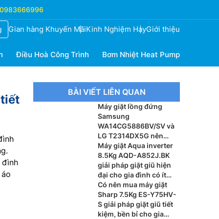
0983666996
Gian hàng Khuyến Mãi
Kinh Nghiệm Hay
Giới thiệu
g
h
Điều Hoà Công Trình
Bơm Nhiệt Heat Pump
BÀI VIẾT LIÊN QUAN
tiết
Máy giặt lồng đứng
Samsung
WA14CG5886BV/SV và
LG T2314DX5G nên
đình
chọn hãng nào?
Máy giặt Aqua inverter
ng.
8.5Kg AQD-A852J.BK
 đình
giải pháp giặt giũ hiện
 áo
đại cho gia đình có ít
thành viên 3 – 5 người
Có nên mua máy giặt
Sharp 7.5Kg ES-Y75HV-
S giải pháp giặt giũ tiết
kiệm, bền bỉ cho gia