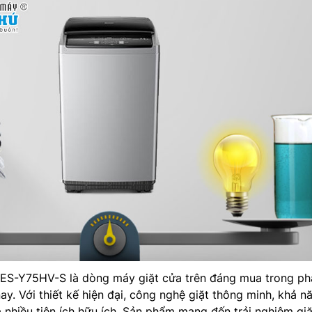
ES-Y75HV-S là dòng máy giặt cửa trên đáng mua trong ph
ay. Với thiết kế hiện đại, công nghệ giặt thông minh, khả n
à nhiều tiện ích hữu ích. Sản phẩm mang đến trải nghiệm giặ