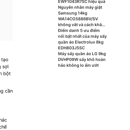
EWF1043R7SC hiệu quả
Nguyên nhân máy giặt
Samsung 14kg
WA14CG5886BV/SV
không vắt và cách khắc
phục
Điểm danh 5 ưu điểm
nổi bật nhất của máy sấy
quần áo Electrolux 8kg
EDH803J5SC
Máy sấy quần áo LG 9kg
 tạo
DVHP09W sấy khô hoàn
hảo không lo ẩm ướt
 sợi
n bột
ng cần
hác
chế