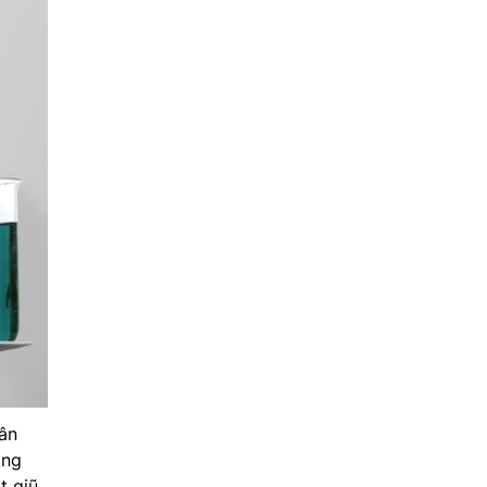
ân
ăng
t giũ