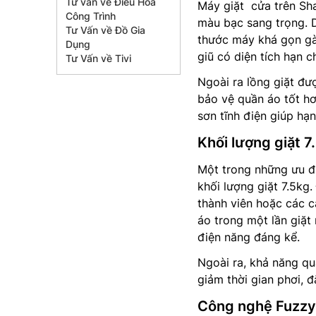
Tư vấn về Điều Hòa
Máy giặt cửa trên Sh
Công Trình
màu bạc sang trọng. D
Tư Vấn về Đồ Gia
thước máy khá gọn gà
Dụng
giũ có diện tích hạn c
Tư Vấn về Tivi
Ngoài ra lồng giặt đư
bảo vệ quần áo tốt hơ
sơn tĩnh điện giúp hạ
Khối lượng giặt 7
Một trong những ưu đ
khối lượng giặt 7.5kg.
thành viên hoặc các c
áo trong một lần giặt
điện năng đáng kể.
Ngoài ra, khả năng qu
giảm thời gian phơi, đ
Công nghệ Fuzzy