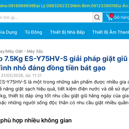
ine:
0918969699
Đại Lý:
0983262323
Ninh Bình:
0912339019
Dự Án:
0
Giỏ hàn
Gia Dụng
Tủ Đông
Thiết Bị Nhà Bếp
Thiết Bị Âm Than
Hay
/
Máy Giặt - Máy Sấy
 7.5Kg ES-Y75HV-S giải pháp giặt giũ 
đình nhỏ đáng đồng tiền bát gạo
31/05/2026, lúc 11:21
ES-Y75HV-S là một trong những sản phẩm được nhiều gia 
ả năng giặt sạch hiệu quả, tiết kiệm điện nước và dễ sử dụ
5kg, thiết bị đáp ứng tốt nhu cầu giặt giũ hằng ngày của gia
Hoặc những người sống độc thân có nhu cầu giặt nhiều quần
, phù hợp nhiều không gian