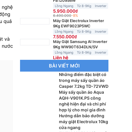
FB1209S6W
Lồng Ngang
Từ 8-9Kg
Inverter
g nghệ
5.950.000
 động
6.490.000
-8%
ệu quả
Máy Giặt Electrolux Inverter
9Kg EWF9023P5WC
Lồng Ngang
Từ 8-9Kg
Inverter
7.550.000
ặt và
Máy Giặt Samsung AI Inverter
g nước
9Kg WW90T634DLN/SV
Lồng Ngang
Từ 8-9Kg
Inverter
Liên hệ
BÀI VIẾT MỚI
Những điểm đặc biệt có
trong máy sấy quần áo
Casper 7.2kg TD-72VWD
Máy sấy quần áo Aqua
AQH-V901K.PS công
nghệ hiện đại và chi phí
hợp lý cho mọi gia đình
Hướng dẫn bảo dưỡng
máy giặt Electrolux 10kg
cửa ngang