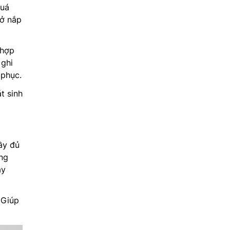
quá
mở nắp
 hợp
 ghi
 phục.
t sinh
ầy đủ
áng
áy
 Giúp